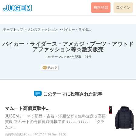
[pear_error: message="Success" code=0 mode=return level=notice
prefix="" info=""]
無料登録
ログイン
テーマトップ
メンズファッション
バイカー・ライダ...
バイカー・ライダース・アメカジ・ブーツ・アウトド
アファッション等☆激安販売
このテーマのついた記事：21件
このテーマに投稿された記事
マムート高価買取中...
JUGEMテーマ：新品・古着・洋服など☆無料査定＆高額
買取 マムートの高価買取情報です ↓↓↓↓↓ ↓↓↓↓↓ 「クラ
ムジ...
高円寺の買取キン... | 2017.04.16 Sun 19:51