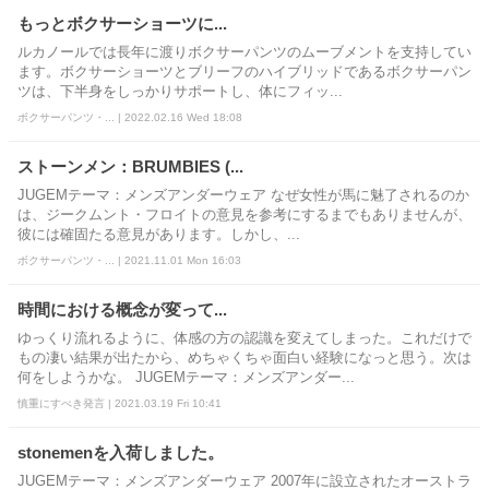
もっとボクサーショーツに...
ルカノールでは長年に渡りボクサーパンツのムーブメントを支持してい
ます。ボクサーショーツとブリーフのハイブリッドであるボクサーパン
ツは、下半身をしっかりサポートし、体にフィッ...
ボクサーパンツ・... | 2022.02.16 Wed 18:08
ストーンメン：BRUMBIES (...
JUGEMテーマ：メンズアンダーウェア なぜ女性が馬に魅了されるのか
は、ジークムント・フロイトの意見を参考にするまでもありませんが、
彼には確固たる意見があります。しかし、...
ボクサーパンツ・... | 2021.11.01 Mon 16:03
時間における概念が変って...
ゆっくり流れるように、体感の方の認識を変えてしまった。これだけで
もの凄い結果が出たから、めちゃくちゃ面白い経験になっと思う。次は
何をしようかな。 JUGEMテーマ：メンズアンダー...
慎重にすべき発言 | 2021.03.19 Fri 10:41
stonemenを入荷しました。
JUGEMテーマ：メンズアンダーウェア 2007年に設立されたオーストラ