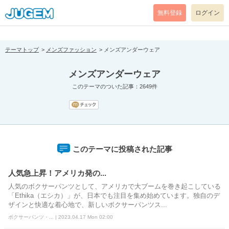
[pear_error: message="Success" code=0 mode=return level=notice
prefix="" info=""]
無料登録
ログイン
テーマトップ
メンズファッション
メンズアンダーウェア
メンズアンダーウェア
このテーマのついた記事：2649件
このテーマに投稿された記事
人気急上昇！アメリカ発の...
人気のボクサーパンツとして、アメリカで大ブームを巻き起こしている
「Ethika（エシカ）」が、日本でも注目を集め始めています。独自のデ
ザインと快適な着心地で、新しいボクサーパンツス...
ボクサーパンツ・... | 2023.04.17 Mon 02:00