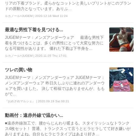
リアの下着ブランド。柔らかなコットンと美しいプリントがこのブラン
ドの原動力となっています。ありふ...
ルカノール×JUGEM | 2020.12.16 Wed 11:24
最適な男性下着を見つける...
JUGEMテーマ：メンズアンダーウェア 最適な男性下
着を見つけることは、多くの男性にとって大変な努力に
なる可能性があります。 優れた下着は下半身を...
ルカノール×JUGEM | 2020.11.05 Thu 17:01
ツレの買い物
JUGEMテーマ：メンズアンダーウェア JUGEMテーマ：
メンズアンダーウェア 昨日久しぶりに連れのアンダーウ
ェアを買いました。 決して裕福ではありませんが、もも
がで...
『おめざめマルシェ』 | 2020.09.19 Sat 08:21
動画付：遠赤外線で温かい...
■遠赤外線加工で、腰からじんわり暖まる。スタイリッシュなトランク
ス4枚セット！ 普通、トランクスって言うとヒラヒラしてて好き嫌いが
ありますよね。自分もヒラヒラタイプはあまり好き...