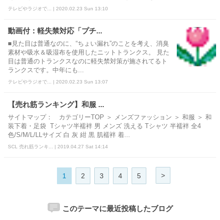
テレビやラジオで... | 2020.02.23 Sun 13:10
動画付：軽失禁対応「プチ...
■見た目は普通なのに、“ちょい漏れ”のことを考え、消臭
素材や吸水＆吸湿布を使用したニットトランクス。 見た
目は普通のトランクスなのに軽失禁対策が施されてるト
ランクスです。中年にも...
テレビやラジオで... | 2020.02.23 Sun 13:07
【売れ筋ランキング】和服 ...
サイトマップ： カテゴリーTOP ＞ メンズファッション ＞ 和服 ＞ 和
装下着・足袋 Tシャツ半襦袢 男 メンズ 洗える Tシャツ 半襦袢 全4
色/S/M/L/LLサイズ 白 灰 紺 黒 肌襦袢 着...
SCL 売れ筋ランキ... | 2019.04.27 Sat 14:14
>
1
2
3
4
5
このテーマに最近投稿したブログ