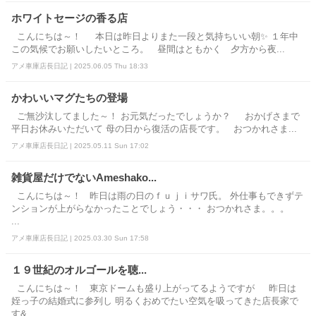
ホワイトセージの香る店
こんにちは～！ 本日は昨日よりまた一段と気持ちいい朝✨ １年中
この気候でお願いしたいところ。 昼間はともかく 夕方から夜...
アメ車庫店長日記 | 2025.06.05 Thu 18:33
かわいいマグたちの登場
ご無沙汰してました～！ お元気だったでしょうか？ おかげさまで
平日お休みいただいて 母の日から復活の店長です。 おつかれさま...
アメ車庫店長日記 | 2025.05.11 Sun 17:02
雑貨屋だけでないAmeshako...
こんにちは～！ 昨日は雨の日のｆｕｊｉサワ氏。 外仕事もできずテ
ンションが上がらなかったことでしょう・・・ おつかれさま。。。
...
アメ車庫店長日記 | 2025.03.30 Sun 17:58
１９世紀のオルゴールを聴...
こんにちは～！ 東京ドームも盛り上がってるようですが 昨日は
姪っ子の結婚式に参列し 明るくおめでたい空気を吸ってきた店長家で
す&...