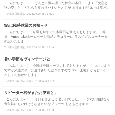
こんにちは～！ ほんとに澄み渡った秋空の本日。 よく『女心と
秋の空』と どちらも変わりやすいたとえが ありますが 元々は江戸...
アメ車庫店長日記 | 2025.09.25 Thu 17:31
9/5は臨時休業のお知らせ
こんにちは～！ 今週も時すでに木曜日を迎えておりますが。 昨
日 Ameshakoホームページ商品カテゴリーに ラスベガスコーナーを
新設いたしま...
アメ車庫店長日記 | 2025.09.04 Thu 15:49
暑い季節もヴィンテージと...
こんにちは～！ 今週は平日オープンしておりますが、 しつこいよう
ですが来週の平日は夏休みいただきますので 8/2（土曜）からどうぞよ
ろしくおねがいします。...
アメ車庫店長日記 | 2025.07.23 Wed 17:29
リピーター君がまたお友達と。
こんばんは～！ 今日もまぶしく暑い日でした。 少ない頭数なら
金魚鉢にもいけそうなきれいなブルーの もともとはキャ...
アメ車庫店長日記 | 2025.07.03 Thu 19:30