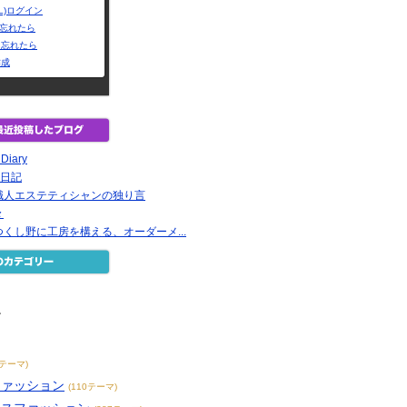
L)ログイン
Dを忘れたら
を忘れたら
作成
 Diary
店日記
職人エステティシャンの独り言
々
くし野に工房を構える、オーダーメ...
ン
6テーマ)
ファッション
(110テーマ)