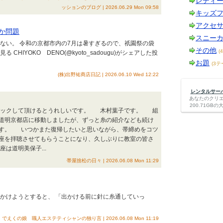
レディ
ッションのブログ | 2026.06.29 Mon 09:58
キッズ
アクセ
か問題
スニー
めない。 令和の京都市内の7月は暑すぎるので、祇園祭の袋
その他
(
 CHIYOKO DENO(@kyoto_sadougu)がシェアした投
お題
(3テ
(株)出野祐商店日記 | 2026.06.10 Wed 12:22
レンタルサーバー
あなたのクリ
200.71G
リックして頂けるとうれしいです。 木村葉子です。 組
道明京都店に移動しましたが、ずっと糸の紹介なども続け
ます。 いつかまた復帰したいと思いながら、帯締めをコツ
座を拝聴させてもらうことになり、久しぶりに教室の皆さ
は道明美保子...
帯屋捨松の日々 | 2026.06.08 Mon 11:29
出かけようとすると、 「出かける前に針に糸通していっ
でえくの娘 職人エステティシャンの独り言 | 2026.06.08 Mon 11:19