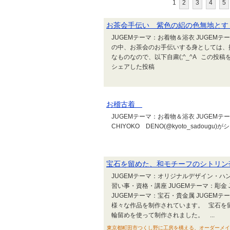
1
2
3
4
5
お茶会手伝い 紫色の絽の色無地とす
JUGEMテーマ：お着物＆浴衣 JUGEM
の中、お茶会のお手伝いする身としては、
なものなので、以下自粛(;^_^A この投稿をInst
シェアした投稿
お稽古着
JUGEMテーマ：お着物＆浴衣 JUGEMテー
CHIYOKO DENO(@kyoto_sadou
宝石を留めた、和モチーフのシトリン
JUGEMテーマ：オリジナルデザイン・ハン
習い事・資格・講座 JUGEMテーマ：彫金 
JUGEMテーマ：宝石・貴金属 JUGE
様々な作品を制作されています。 宝石を
輪留めを使って制作されました。 ...
東京都町田市つくし野に工房を構える、オーダーメイ