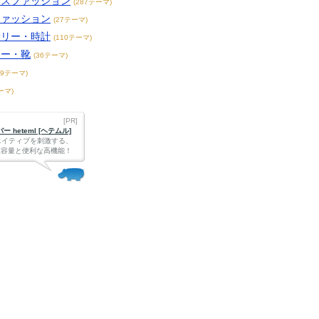
ースファッション
(287テーマ)
ファッション
(27テーマ)
サリー・時計
(110テーマ)
カー・靴
(36テーマ)
49テーマ)
ーマ)
[PR]
 heteml [ヘテムル]
エイティブを刺激する、
Bの大容量と便利な高機能！