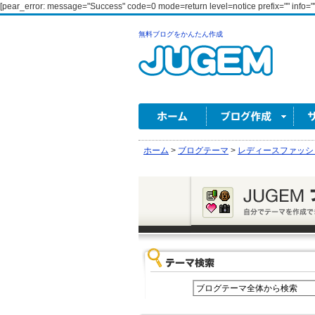
[pear_error: message="Success" code=0 mode=return level=notice prefix="" info=""
無料ブログをかんたん作成
ホーム
>
ブログテーマ
>
レディースファッシ