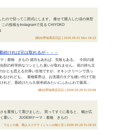
儀したので切って二部式にします。 痩せて購入した頃の体型
投稿をInstagramで見る CHIYOKO
稿
(株)出野祐商店日記 | 2026.06.01 Mon 18:12
着続ければ元は取れるが・・・
テーマ：着物 きもの 成功もあれば、失敗もある。 今回の謎
防虫剤の科学的なツンとした臭いが取れません。 前の持ち主
のかとも思える分厚い生地ですが、オキシクリーンで洗っ
あるけれども。 着物業界は、お洗濯のタグを縫い付けて欲
けれど、着続けたら久留米絣みたいにふわふわで最高...
(株)出野祐商店日記 | 2026.05.29 Fri 20:06
さを重視して選びました。 買ってすぐに着ると、 幅が広
く重い。 JUGEMテーマ：着物 きもの
でえくの娘 職人エステティシャンの独り言 | 2026.05.29 Fri 08:33