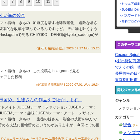
6
7
8
9
10
11
>
»セキュア(SS
»JUGEM I
くい織の袋帯
»パスワード
»無料ブログ
テーマ：着物 きもの 加速度を増す地球温暖化。 危険な暑さ
抜本的な改革を望んでいるんですけど。 天に唾を吐くよう
agramで見る CHIYOKO DENO(@kyoto_sadougu)が
(株)出野祐商店日記 | 2026.07.27 Mon 15:25
Cocoon Spiral
(株)出野祐商
でえくの娘 
マ：着物 きもの この投稿をInstagramで見る
帯屋捨松の日
gu)がシェアした投稿
東京都町田市つ
(株)出野祐商店日記 | 2026.07.01 Wed 16:34
帯留め。生徒さんの作品をご紹介します。
ジャンル
ドメイド JUGEMテーマ：ファッション JUGEMテーマ：
ファッショ
JUGEMテーマ：趣味 JUGEMテーマ：アート・デザイン
カテゴリー
Mテーマ：着物 きもの 生徒の皆さん、彫金の技術を学んで
総合
留める技法に覆輪留めというのがありますが、今回はその覆
(17
メンズ
ドジュエリー,ジュエリーリフォーム,彫金教室,ジュエリー工房ケンズセ