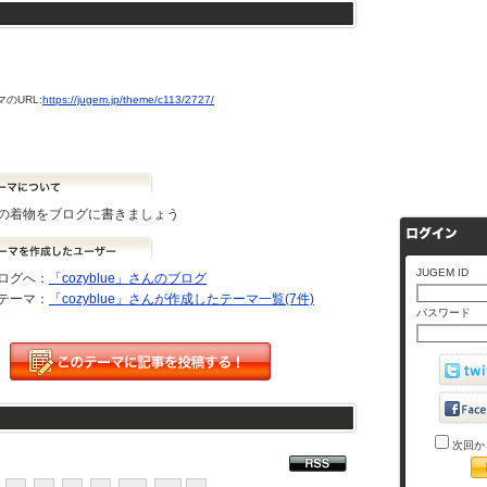
のURL:
https://jugem.jp/theme/c113/2727/
の着物をブログに書きましょう
JUGEM ID
ログへ：
「cozyblue」さんのブログ
テーマ：
「cozyblue」さんが作成したテーマ一覧(7件)
パスワード
次回か