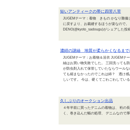
短いアンティークの帯に四苦八苦
JUGEMテーマ：着物 きもの かなり難
に戻すより、お裁縫するほうが楽なので。 この
DENO(@kyoto_sadougu)がシェアした投
濃紺の謎紬 地質が柔らかくなるまで
JUGEMテーマ：お着物＆浴衣 JUGEM
紬はお買い物失敗でした。 三回洗っても
が防虫剤入れて保管していたならウールな
ても縮まなかったのでこれは綿？ 透け感
しいです。 今は、硬くてごわごわしている
久しぶりのオークション出品
４年半前に買ったデニムの着物は、 裄の長
く、巻き込んだ幅の処理、 デニムなので厚