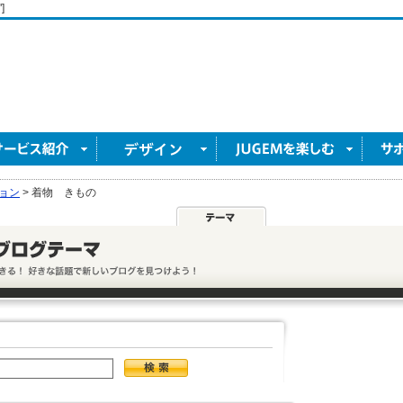
]
ョン
>
着物 きもの