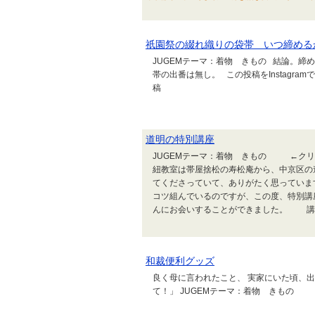
祇園祭の綴れ織りの袋帯 いつ締める
JUGEMテーマ：着物 きもの 結論。締
帯の出番は無し。 この投稿をInstagramで見る
稿
道明の特別講座
JUGEMテーマ：着物 きもの ←ク
紐教室は帯屋捨松の寿松庵から、中京区の
てくださっていて、ありがたく思ってい
コツ組んでいるのですが、この度、特別講
んにお会いすることができました。 講座
和裁便利グッズ
良く母に言われたこと、 実家にいた頃、
て！」 JUGEMテーマ：着物 きもの