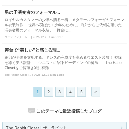
男の子演奏者のフォーマル...
ロイヤルカスタマーの少年へ贈る一着。メタモールフォーゼのフォーマ
ル衣装制作！ 世界へ羽ばたく少年のために。海外からご依頼を頂いた
演奏者用のフォーマル衣装。 舞台に...
ウェディングドレ... | 2025.12.28 Sun 21:35
舞台で“美しい”と感じる理...
細部が全体を支配する。ドレスの完成度を高めるウエスト装飾！ 視線
を導く美の設計——ウエストに宿るビーディングの魔法。 The Rabbit
Closetをご覧頂き誠に有難...
The Rabbit Closet... | 2025.12.22 Mon 14:55
>
1
2
3
4
5
このテーマに最近投稿したブログ
The Rabbit Closet｜ザ・ラビット...