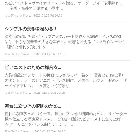
のピアニスト＆ヴァイオリニストへ贈る、オーダーメイド衣装制作。
— 全国・海外で活躍する小学生...
ウェディングドレ... | 2026.03.27 Fri 00:00
シンプルの美学を極める！...
演奏者の想いを纏う”トップスとスカート制作から紐解くドレスの物
語”。 小さな演奏者の大きな舞台へ。理想を叶えるドレス制作シーン！
理想と憧れを形にする一...
The Rabbit Closet... | 2026.03.19 Thu 17:36
ピアニストのための舞台衣...
入賞者記念コンサートの舞台にふさわしい一着を！ 音楽とともに輝く
スタンドカラーのピアニストドレス制作。メタモールフォーゼのオーダ
ーメイドドレス。 入賞という特別な...
ウェディングドレ... | 2026.02.08 Sun 22:15
舞台に立つその瞬間のため...
憧れの演奏姿へ近づく一着。舞台に立つその瞬間のために。リピーター
様へ仕立てる演奏家ドレス。 北海道・函館のピアニストに創り上げ
る”アトリエでのドレス制作シーン”。 ...
The Rabbit Closet... | 2026.01.27 Tue 20:16