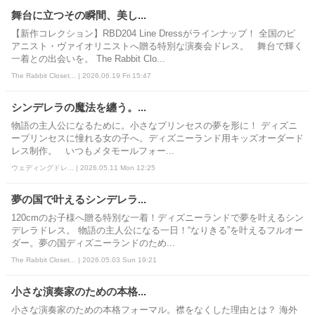
舞台に立つその瞬間、美し...
【新作コレクション】RBD204 Line Dressがラインナップ！ 全国のピ
アニスト・ヴァイオリニストへ贈る特別な演奏会ドレス。 舞台で輝く
一着との出会いを。 The Rabbit Clo...
The Rabbit Closet... | 2026.06.19 Fri 15:47
シンデレラの魔法を纏う。...
物語の主人公になるために。小さなプリンセスの夢を形に！ ディズニ
ープリンセスに憧れる女の子へ。ディズニーランド用キッズオーダード
レス制作。 いつもメタモールフォー...
ウェディングドレ... | 2026.05.11 Mon 12:25
夢の国で叶えるシンデレラ...
120cmのお子様へ贈る特別な一着！ディズニーランドで夢を叶えるシン
デレラドレス。 物語の主人公になる一日！“なりきる”を叶えるフルオー
ダー。夢の国ディズニーランドのため...
The Rabbit Closet... | 2026.05.03 Sun 19:21
小さな演奏家のための本格...
小さな演奏家のための本格フォーマル。襟をなくした理由とは？ 海外