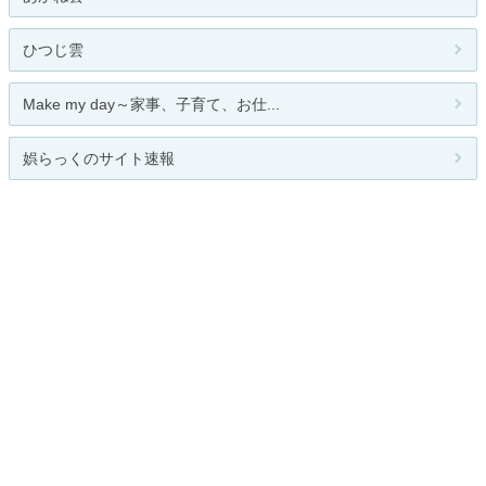
ひつじ雲
Make my day～家事、子育て、お仕...
娯らっくのサイト速報
人気のテーマ
メガネ
関連カテゴリー
総合
メンズファッション
レディースファッション