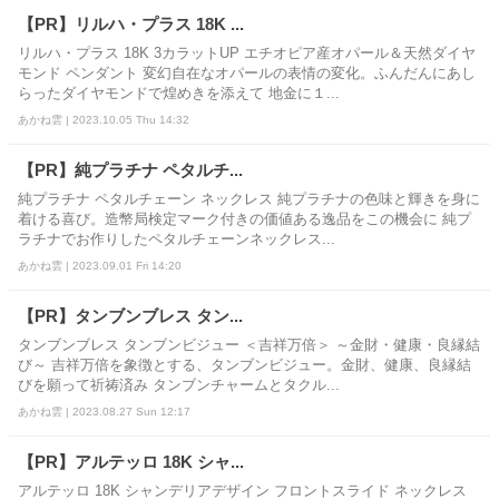
【PR】リルハ・プラス 18K ...
リルハ・プラス 18K 3カラットUP エチオピア産オパール＆天然ダイヤ
モンド ペンダント 変幻自在なオパールの表情の変化。ふんだんにあし
らったダイヤモンドで煌めきを添えて 地金に１...
あかね雲 | 2023.10.05 Thu 14:32
【PR】純プラチナ ペタルチ...
純プラチナ ペタルチェーン ネックレス 純プラチナの色味と輝きを身に
着ける喜び。造幣局検定マーク付きの価値ある逸品をこの機会に 純プ
ラチナでお作りしたペタルチェーンネックレス...
あかね雲 | 2023.09.01 Fri 14:20
【PR】タンブンブレス タン...
タンブンブレス タンブンビジュー ＜吉祥万倍＞ ～金財・健康・良縁結
び～ 吉祥万倍を象徴とする、タンブンビジュー。金財、健康、良縁結
びを願って祈祷済み タンブンチャームとタクル...
あかね雲 | 2023.08.27 Sun 12:17
【PR】アルテッロ 18K シャ...
アルテッロ 18K シャンデリアデザイン フロントスライド ネックレス