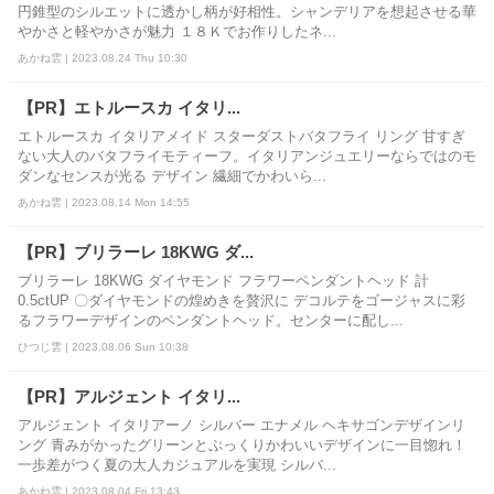
円錐型のシルエットに透かし柄が好相性。シャンデリアを想起させる華
やかさと軽やかさが魅力 １８Ｋでお作りしたネ...
あかね雲 | 2023.08.24 Thu 10:30
【PR】エトルースカ イタリ...
エトルースカ イタリアメイド スターダストバタフライ リング 甘すぎ
ない大人のバタフライモティーフ。イタリアンジュエリーならではのモ
ダンなセンスが光る デザイン 繊細でかわいら...
あかね雲 | 2023.08.14 Mon 14:55
【PR】ブリラーレ 18KWG ダ...
ブリラーレ 18KWG ダイヤモンド フラワーペンダントヘッド 計
0.5ctUP 〇ダイヤモンドの煌めきを贅沢に デコルテをゴージャスに彩
るフラワーデザインのペンダントヘッド。センターに配し...
ひつじ雲 | 2023.08.06 Sun 10:38
【PR】アルジェント イタリ...
アルジェント イタリアーノ シルバー エナメル ヘキサゴンデザインリ
ング 青みがかったグリーンとぷっくりかわいいデザインに一目惚れ！
一歩差がつく夏の大人カジュアルを実現 シルバ...
あかね雲 | 2023.08.04 Fri 13:43