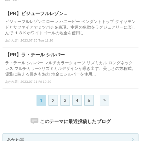
【PR】ビジューフルレゾン...
ビジューフルレゾンコローレ ハニービー ペンダントトップ ダイヤモン
ドとサファイアでミツバチを表現。幸運の象徴をラグジュアリーに楽し
んで １８Ｋホワイトゴールの地金を使用し、...
あかね雲 | 2023.07.25 Tue 11:20
【PR】ラ・テール シルバー...
ラ・テール シルバー マルチカラークォーツ リズミカル ロングネック
レス マルチカラー×リズミカルデザインが導き出す、美しさの方程式。
優雅に装える長さも魅力 地金にシルバーを使用...
あかね雲 | 2023.07.21 Fri 10:29
>
1
2
3
4
5
このテーマに最近投稿したブログ
あかね雲