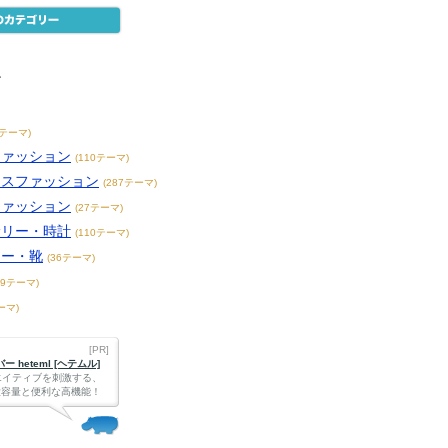
ン
6テーマ)
ファッション
(110テーマ)
ースファッション
(287テーマ)
ファッション
(27テーマ)
サリー・時計
(110テーマ)
カー・靴
(36テーマ)
49テーマ)
ーマ)
[PR]
 heteml [ヘテムル]
エイティブを刺激する、
Bの大容量と便利な高機能！