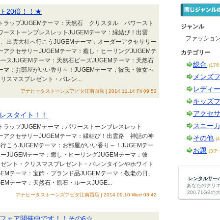
ト20倍！！★
ストラップJUGEMテーマ：天然石 クリスタル パワースト
ジャンル
パワーストーンブレスレットJUGEMテーマ：縁結び！出雲
ファッショ
、出雲大社へ行こうJUGEMテーマ：オーダーアクセサリー
ーアクセサリーJUGEMテーマ：癒し・ヒーリングJUGEMテ
カテゴリー
ースJUGEMテーマ：天然石ビーズJUGEMテーマ：天然石
総合
(17
テーマ：お部屋がいい香り～！JUGEMテーマ：彼氏・彼女へ
メンズ
リスマスプレゼント・バレン...
レディ
アナヒータストーンズアピタ江南西店 | 2014.11.14 Fri 09:53
キッズ
アクセ
レスタイト！！
スニー
ストラップJUGEMテーマ：パワーストーンブレスレット
バーアクセサリーJUGEMテーマ：縁結び！出雲路 神話の神
その他
(
行こうJUGEMテーマ：お部屋がいい香り～！JUGEMテー
お題
(3テ
ーJUGEMテーマ：癒し・ヒーリングJUGEMテーマ：彼
レゼント・クリスマスプレゼント・バレンタインやホワイト
GEMテーマ：宝飾・ブランド品JUGEMテーマ：敬老の日、
レンタルサーバー
EMテーマ：天然石・原石・ルースJUGE...
あなたのクリ
200.71G
アナヒータストーンズアピタ江南西店 | 2014.09.10 Wed 08:42
フェア開催中です！！その6☆