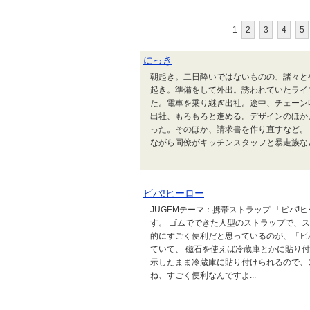
1
2
3
4
5
にっき
朝起き。二日酔いではないものの、諸々と
起き。準備をして外出。誘われていたライ
た。電車を乗り継ぎ出社。途中、チェーン
出社、もろもろと進める。デザインのほか
った。そのほか、請求書を作り直すなど。
ながら同僚がキッチンスタッフと暴走族など.
ビバ!ヒーロー
JUGEMテーマ：携帯ストラップ 「ビバ
す。 ゴムでできた人型のストラップで、
的にすごく便利だと思っているのが、「ビ
ていて、 磁石を使えば冷蔵庫とかに貼り
示したまま冷蔵庫に貼り付けられるので、
ね、すごく便利なんですよ...