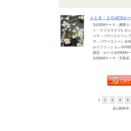
☆１９・２０UCSカー
JUGEMテーマ：携帯
ト・クリスマスプレゼン
ーマ：パワーストーンブ
マ：パワーストーンJU
ル☆ファッションJUG
原石・ルースJUGEM
JUGEMテーマ：天然石
1
2
3
4
5
全138件中 1