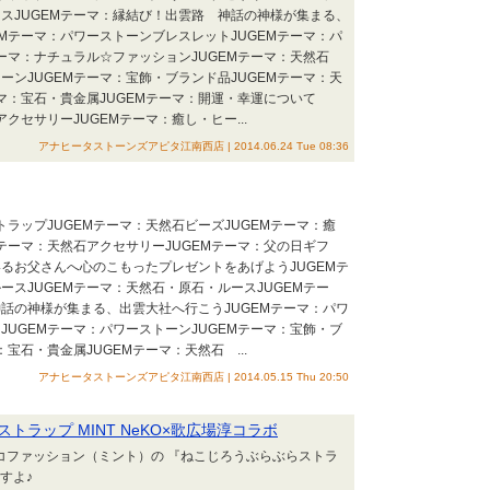
スJUGEMテーマ：縁結び！出雲路 神話の神様が集まる、
EMテーマ：パワーストーンブレスレットJUGEMテーマ：パ
テーマ：ナチュラル☆ファッションJUGEMテーマ：天然石
ーンJUGEMテーマ：宝飾・ブランド品JUGEMテーマ：天
ーマ：宝石・貴金属JUGEMテーマ：開運・幸運について
アクセサリーJUGEMテーマ：癒し・ヒー...
アナヒータストーンズアピタ江南西店 | 2014.06.24 Tue 08:36
トラップJUGEMテーマ：天然石ビーズJUGEMテーマ：癒
Mテーマ：天然石アクセサリーJUGEMテーマ：父の日ギフ
るお父さんへ心のこもったプレゼントをあげようJUGEMテ
ースJUGEMテーマ：天然石・原石・ルースJUGEMテー
話の神様が集まる、出雲大社へ行こうJUGEMテーマ：パワ
JUGEMテーマ：パワーストーンJUGEMテーマ：宝飾・ブ
：宝石・貴金属JUGEMテーマ：天然石 ...
アナヒータストーンズアピタ江南西店 | 2014.05.15 Thu 20:50
ラップ MINT NeKO×歌広場淳コラボ
ネコファッション（ミント）の 『ねこじろうぶらぶらストラ
ますよ♪