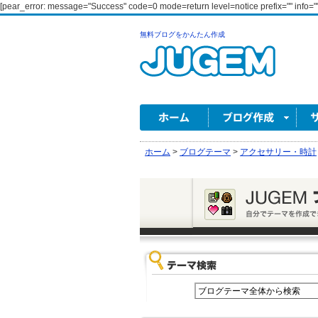
[pear_error: message="Success" code=0 mode=return level=notice prefix="" info=""
無料ブログをかんたん作成
ホーム
>
ブログテーマ
>
アクセサリー・時計