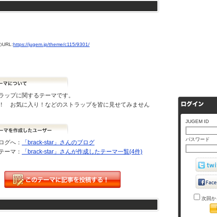
URL:
https://jugem.jp/theme/c115/9301/
ラップに関するテーマです。
！ お気に入り！などのストラップを皆に見せてみません
JUGEM ID
パスワード
ログへ：
「brack-star」さんのブログ
テーマ：
「brack-star」さんが作成したテーマ一覧(4件)
次回か