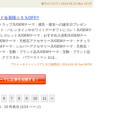
優子のブログ | 2014.04.21 Mon 15:37
ド会員様☆５％OFF!!
ストラップJUGEMテーマ：彼氏・彼女への誕生日プレゼン
ト・バレンタインやホワイトデーギフトにコレ！JUGEMテ
レスレットJUGEMテーマ：おすすめ入浴剤JUGEMテー
GEMテーマ：天然石アクセサリーJUGEMテーマ：ナチュラ
EMテーマ：シルバーアクセサリーJUGEMテーマ：天然石・
テーマ：宝飾・ブランド品JUGEMテーマ：宝飾・ブランド品
 クリスタル パワーストーン おは...
アナヒータストーンズアピタ江南西店 | 2014.04.19 Sat 08:50
6
7
8
9
10
11
>
 - 10 件表示 (1/14 ページ)