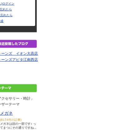
L)ログイン
Dを忘れたら
を忘れたら
作成
トーンズ イオン大高店
トーンズアピタ江南西店
アクセサリー・時計」
ーザーテーマ
メガネ
(8174件の記事)
メガネは顔の一部です♪ っ
てまつにその通りですね...