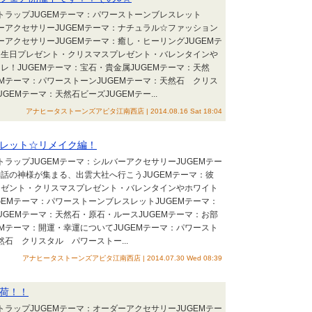
ストラップJUGEMテーマ：パワーストーンブレスレット
バーアクセサリーJUGEMテーマ：ナチュラル☆ファッション
ーアクセサリーJUGEMテーマ：癒し・ヒーリングJUGEMテ
誕生日プレゼント・クリスマスプレゼント・バレンタインや
レ！JUGEMテーマ：宝石・貴金属JUGEMテーマ：天然
EMテーマ：パワーストーンJUGEMテーマ：天然石 クリス
GEMテーマ：天然石ビーズJUGEMテー...
アナヒータストーンズアピタ江南西店 | 2014.08.16 Sat 18:04
レット☆リメイク編！
トラップJUGEMテーマ：シルバーアクセサリーJUGEMテー
話の神様が集まる、出雲大社へ行こうJUGEMテーマ：彼
レゼント・クリスマスプレゼント・バレンタインやホワイト
GEMテーマ：パワーストーンブレスレットJUGEMテーマ：
UGEMテーマ：天然石・原石・ルースJUGEMテーマ：お部
EMテーマ：開運・幸運についてJUGEMテーマ：パワースト
然石 クリスタル パワーストー...
アナヒータストーンズアピタ江南西店 | 2014.07.30 Wed 08:39
荷！！
トラップJUGEMテーマ：オーダーアクセサリーJUGEMテー