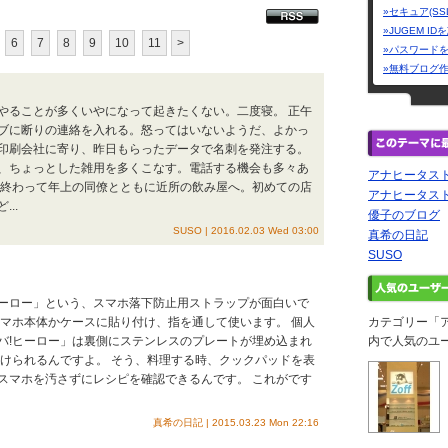
»セキュア(SS
»JUGEM I
6
7
8
9
10
11
>
»パスワード
»無料ブログ
やることが多くいやになって起きたくない。二度寝。 正午
ブに断りの連絡を入れる。怒ってはいないようだ、よかっ
印刷会社に寄り、昨日もらったデータで名刺を発注する。
、ちょっとした雑用を多くこなす。電話する機会も多々あ
アナヒータス
 終わって年上の同僚とともに近所の飲み屋へ。初めての店
アナヒータス
..
優子のブログ
SUSO | 2016.02.03 Wed 03:00
真希の日記
SUSO
!ヒーロー」という、スマホ落下防止用ストラップが面白いで
スマホ本体かケースに貼り付け、指を通して使います。 個人
カテゴリー「
バ!ヒーロー」は裏側にステンレスのプレートが埋め込まれ
内で人気のユ
付けられるんですよ。 そう、料理する時、クックパッドを表
スマホを汚さずにレシピを確認できるんです。 これがです
真希の日記 | 2015.03.23 Mon 22:16