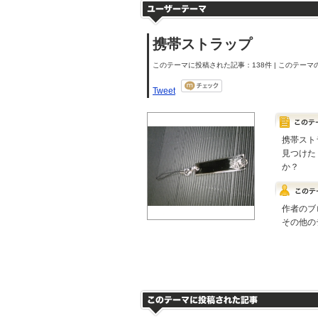
携帯ストラップ
このテーマに投稿された記事：138件 | このテーマの
Tweet
携帯スト
見つけた
か？
作者のブ
その他の