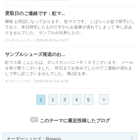
受取日のご連絡です：虹マ...
榊様 お世話になっております。 虹マスです。 しばらくお盆で留守にし
ており、本日帰宅したものですからお返事が遅れてしまって 申し訳あ
りませんでした。 サンプルが出来たとの...
オーダーシューズ... | 2015.08.23 Sun 11:57
サンプルシューズ発送のお...
虹マス様 こんにちは。ダンスカンパニーＲＩＳでございます。 メール
を有り難うございました。 昨日までお休みでしたのでご連絡が遅れま
して申し訳ございませんでした。 靴2足を本...
オーダーシューズ... | 2015.08.23 Sun 11:56
>
1
2
3
4
5
このテーマに最近投稿したブログ
オーダーシューズ・Roseris