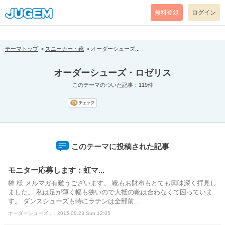
[pear_error: message="Success" code=0 mode=return level=notice
prefix="" info=""]
無料登録
ログイン
テーマトップ
スニーカー・靴
オーダーシューズ...
オーダーシューズ・ロゼリス
このテーマのついた記事：119件
このテーマに投稿された記事
モニター応募します：虹マ...
榊 様 メルマガ有難うございます。 靴もお財布もとても興味深く拝見し
ました。 私は足が薄く幅も狭いので大抵の靴は合わなくて困っていま
す。 ダンスシューズも特にラテンは全部前...
オーダーシューズ... | 2015.08.23 Sun 12:05