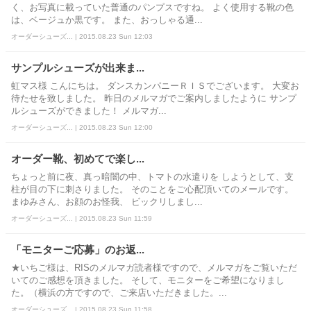
く、お写真に載っていた普通のパンプスですね。 よく使用する靴の色
は、ベージュか黒です。 また、おっしゃる通...
オーダーシューズ... | 2015.08.23 Sun 12:03
サンプルシューズが出来ま...
虹マス様 こんにちは。 ダンスカンパニーＲＩＳでございます。 大変お
待たせを致しました。 昨日のメルマガでご案内しましたように サンプ
ルシューズができました！ メルマガ...
オーダーシューズ... | 2015.08.23 Sun 12:00
オーダー靴、初めてで楽し...
ちょっと前に夜、真っ暗闇の中、トマトの水遣りを しようとして、支
柱が目の下に刺さりました。 そのことをご心配頂いてのメールです。
まゆみさん、お顔のお怪我、 ビックリしまし...
オーダーシューズ... | 2015.08.23 Sun 11:59
「モニターご応募」のお返...
★いちご様は、RISのメルマガ読者様ですので、メルマガをご覧いただ
いてのご感想を頂きました。 そして、モニターをご希望になりまし
た。（横浜の方ですので、ご来店いただきました。...
オーダーシューズ... | 2015.08.23 Sun 11:58