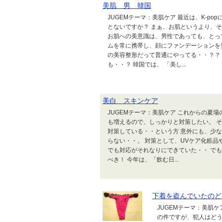
美肌 男 韓国
JUGEMテーマ：美肌ケア 最近は、K-p
とないですか？ まぁ、お肌というより、そ
お肌への美意識は、男性であっても、とっ
ムを常に携帯し、顔にファンデーションを
の美容整形だって普通にやってる・・？？
も・・？ 韓国では、 「美し...
美白 スキンケア
JUGEMテーマ：美肌ケア これからの夏
も増えるので、しっかりと対策したい。 
対策している・・という方 意外にも、少な
らない・・。 対策として、UVケア化粧品
でも対応がそれなりにできていた・・ で
べき！ 今年は、「飲む日...
下着を盗んでいたのど
JUGEMテーマ：美肌ケ
の件ですが、犯人はどう