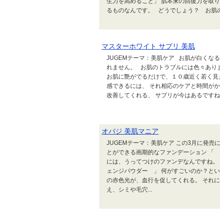
生力を高めること」 肌本来の回復力を取
るものなんです。 どうでしょう？ お肌の
マスターホワイト サプリ 美肌
JUGEMテーマ：美肌ケア お肌が白くな
れません。 お肌のトラブルには色々あり
お肌に艶がでるだけで、１０歳近く若く見
感できるには、 それ相応のケアと時間がか
改善してくれる、 サプリが今はあるですね。 
オバジ 美肌マニア
JUGEMテーマ：美肌ケア この3月に発
とができる画期的なファンデーション 「
には、うってつけのファンデなんですね。
ェンジパウダー 」 何がすごいのか？とい
の赤色光が、血行を促してくれる。 それ
え、シミや毛穴...