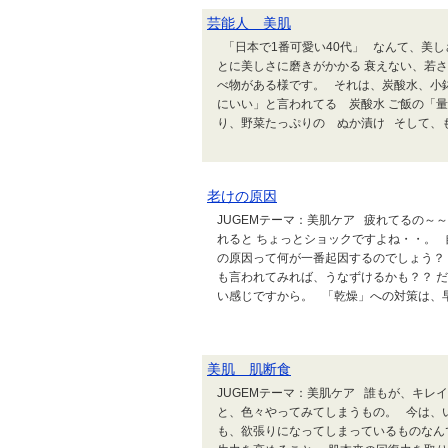
芸能人 美肌
「日本で1番可愛い40代」 なんて、美
とに美しさに磨きがかかる 衰えない、若
べ物がある様です。 それは、炭酸水、小
にいい」と言われてる 炭酸水 ご飯の「
り、野菜たっぷりの ぬか漬け そして、もう
老けの原因
JUGEMテーマ：美肌ケア 疲れてるの～
れると ちょっとショックですよね・・。 
の原因って何が一番起因するのでしょう？ 
も言われてみれば、うなずけるかも？？ 
い感じですから。 「乾燥」への対策は、早い
美肌 肌断食
JUGEMテーマ：美肌ケア 誰もが、キレ
と、色々やってみてしまうもの。 今は、
も、欲張りになってしまっているものなん