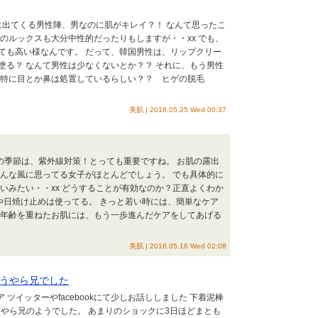
opに出てくる男性陣、男なのに肌がキレイ？！ なんて思ったこ
のルックスも大分中性的だったりもしますが・・xx でも、
ても高い様なんです。 だって、韓国男性は、リップクリー
塗る？ なんて男性は少なくないとか？？ それに、もう男性
 特に目とか鼻は処置しているらしい？？ ヒゲの脱毛
美肌 | 2016.05.25 Wed 00:37
場の季節は、紫外線対策！とっても重要ですね。 お肌の露出
そんな風に思ってる女子がほとんどでしょう。 でも具体的に
いみたい・・xx どうすることが有効なのか？正直よくわか
や日焼け止めは使ってる。 きっと若い時には、簡単なケア
も年齢を重ねたお肌には、もう一歩進んだケアをしてあげる
美肌 | 2016.05.18 Wed 02:08
うやら兄でした
ア ツイッターやfacebookにて少しお話ししました 下着泥棒
やら兄のようでした。 あまりのショックに3日ほどまとも