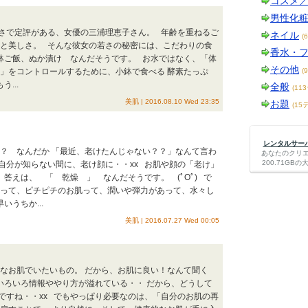
コスメ
男性化
しさで定評がある、女優の三浦理恵子さん。 年齢を重ねるご
ネイル
(
さと美しさ。 そんな彼女の若さの秘密には、こだわりの食
香水・
鉢ご飯、ぬか漬け なんだそうです。 お水ではなく、「体
その他
量」をコントロールするために、小鉢で食べる 酵素たっぷ
(
...
全般
(11
美肌 | 2016.08.10 Wed 23:35
お題
(15
レンタルサーバー
～？ なんだか 「最近、老けたんじゃない？？」なんて言わ
あなたのクリ
200.71G
自分が知らない間に、老け顔に・・xx お肌や顔の「老け」
答えは、 「 乾燥 」 なんだそうです。 (ﾟOﾟ) で
だって、ピチピチのお肌って、潤いや弾力があって、水々し
うちか...
美肌 | 2016.07.27 Wed 00:05
イなお肌でいたいもの。 だから、お肌に良い！なんて聞く
いろいろ情報ややり方が溢れている・・ だから、どうして
ですね・・xx でもやっぱり必要なのは、「自分のお肌の再