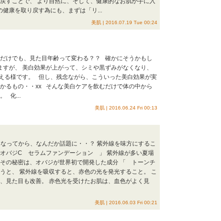
り戻すことで、 より自然に、そして、健康的なお肌が手に入
健康を取り戻す為にも、まずは「リ...
美肌 | 2016.07.19 Tue 00:24
るだけでも、見た目年齢って変わる？？ 確かにそうかもし
ますが、 美白効果が上がって、シミや黒ずみがなくなり、
える様です。 但し、残念ながら、こういった美白効果が実
かるもの・・xx そんな美白ケアを飲むだけで体の中から
化...
美肌 | 2016.06.24 Fri 00:13
売になってから、なんだか話題に・・？ 紫外線を味方にするこ
 オバジC セラムファンデーション 」 紫外線が多い夏場
 その秘密は、オバジが世界初で開発した成分 「 トーンチ
うと、 紫外線を吸収すると、赤色の光を発光すること。 こ
に、見た目も改善。 赤色光を受けたお肌は、血色がよく見
美肌 | 2016.06.03 Fri 00:21