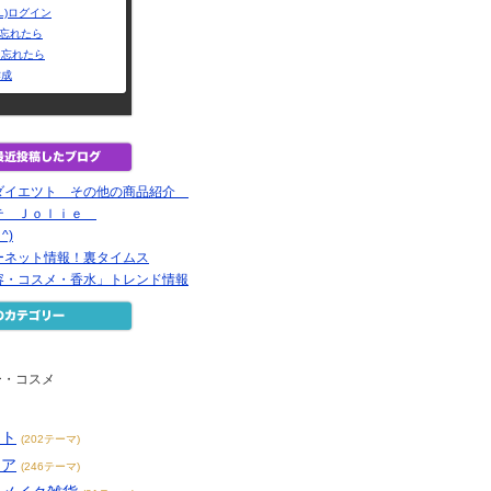
L)ログイン
Dを忘れたら
を忘れたら
作成
ダイエツト その他の商品紹介
テ Ｊｏｌｉｅ
^)
ーネット情報！裏タイムス
容・コスメ・香水」トレンド情報
ー・コスメ
ット
(202テーマ)
ケア
(246テーマ)