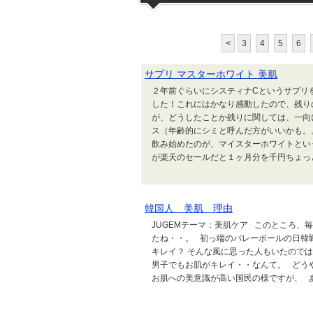
<
3
4
5
6
サプリ マスターホワイト 美肌
２年前ぐらいにシスティナCというサプリ
した！これにはかなり感動したので、残り
が、どうしたことか残りに関しては、一向
ス（年齢的にシミと呼んだ方がいいかも。
飲み始めたのが、マイスターホワイトとい
が楽天のセールだと１ヶ月分を千円ちょっと.
韓国人 美肌 理由
JUGEMテーマ：美肌ケア このところ、
たね・・。 初っ端のバレーボールの日韓
キレイ？ そんな風に思った人もいたので
男子でもお肌がキレイ・・なんて。 どう
お肌への美意識が高い国民の様ですが、 あれ