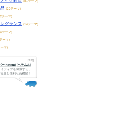
／メイク雑貨
(81テーマ)
粧品
(20テーマ)
62テーマ)
フレグランス
(14テーマ)
94テーマ)
3テーマ)
テーマ)
[PR]
 heteml [ヘテムル]
エイティブを刺激する、
Bの大容量と便利な高機能！