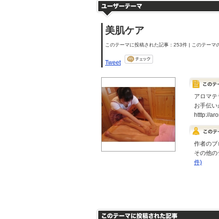
美肌ケア
このテーマに投稿された記事：253件 | このテーマの
Tweet
アロマテ
お手伝い
htttp://a
作者のブ
その他の
件)