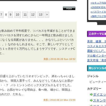
»セキュア(SS
»JUGEM I
»パスワード
7
8
9
10
11
12
13
>
»無料ブログ
を飲み始めて半年程度で、ソバカスを半減することができま
のソバカスを消すためにさらに一年間ほど飲み続けました
になくなる気配がありません。。。 かなりしぶといソバカ
美容 健康 
。。）なのかもしれません。そこで、新しいサプリとして
コスメ＆エス
う１ヶ月分で１万円もしてしまうサプリです。システィナC
通販づくし(^。
..
マル秘インタ
美肌 | 2016.08.28 Sun 18:52
楽天市場「美
毎日盛り上がっていたリオオリンピック。 終わっちゃいまし
ジャンル
戦から、 韓国人選手って、みんなどうしてあんなにお肌が
ビューティ
は・・？ バトミントンのミックスダブルスもそうでした。
カテゴリー
やら、お肌がキレイな理由は、食べ物。 確かに、韓国は、
だけ、だれも...
ダイエ
スキン
美肌 | 2016.08.22 Mon 23:59