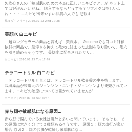
矢吹心さんの「敏感肌のための本当に正しいニキビケア」が ネット上
では好評みたいだね。 購入するならどうする？ヤフオクは怪しいよ
ね・・・ ニキビが出来やすい肌質の人でも 悲観す...
純ｓダイアリー | 2016.07.13 Wed 22:36
美顔水 白ニキビ
超ロングセラーの商品と言えば、美顔水。 ＠cosmeでも口コミ評価
抜群の商品で、脂浮きを抑えて毛穴に詰まった皮脂を取り除いて、毛穴
を引き締めるそうです。 美顔水に配合されたサリ...
白ニキビ | 2016.02.23 Tue 17:49
テラコートリル 白ニキビ
テラコートリルと言えば、テラコートリル軟膏薬の事を指します。
武田薬品が製造元のジョンソン・エンド・ジョンソンより発売されてい
ます。ニキビの治療については書かれていませんが...
白ニキビ | 2016.02.13 Sat 16:16
赤ら顔や敏感肌になる原因...
赤ら顔で悩んでいる女性は意外と多いと聞いています。 そもそも、そ
の原因は大きく分けて２種類あるそうです。 原因１：顔の血行が良い
場合 原因２：顔のお肌が乾燥し敏感肌にな...