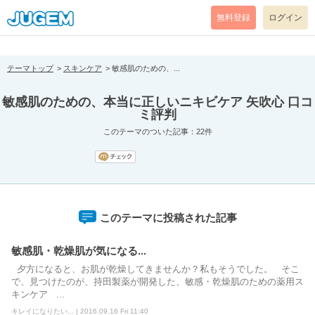
[pear_error: message="Success" code=0 mode=return level=notice
prefix="" info=""]
無料登録
ログイン
テーマトップ
スキンケア
敏感肌のための、...
敏感肌のための、本当に正しいニキビケア 矢吹心 口コ
ミ評判
このテーマのついた記事：22件
このテーマに投稿された記事
敏感肌・乾燥肌が気になる...
夕方になると、お肌が乾燥してきませんか？私もそうでした。 そこ
で、見つけたのが、持田製薬が開発した、敏感・乾燥肌のための薬用ス
キンケア ...
キレイになりたい... | 2016.09.16 Fri 11:40