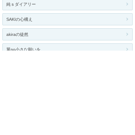
純ｓダイアリー
SAKIの心構え
akiraの徒然
翼no小さな願いを
キレイになりたい私、健康でいたい...
関連カテゴリー
ダイエット
スキンケア
コスメ／メイク雑貨
男性化粧品
ネイル
香水・フレグランス
その他
全般
お題