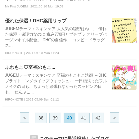
My First JUGEM | 2021.05.10 Mon 19:53
優れた保湿！DHC薬用リップ...
JUGEMテーマ：スキンケア 大人気の秘密はね…。 優れ
た保湿・保護力なのに 税込770円とプチプラ オリーブバ
ージンオイル配合。 DHCの自信作、 コンビニドラッグ
ス...
HIRO×NOTE | 2021.05.10 Mon 11:23
ふわもこ♡至福のもこ...
JUGEMテーマ：スキンケア 至福のもこもこ洗顔 ～DHC
ブライトニングホイップウォッシュ～ 一日頑張ったフル
メイクの日も、ちょっと頑張れなかったスッピンの日
も、 ぜんぶこ...
HIRO×NOTE | 2021.05.09 Sun 01:12
<
>
38
39
40
41
42
このテーマに最近投稿したブログ