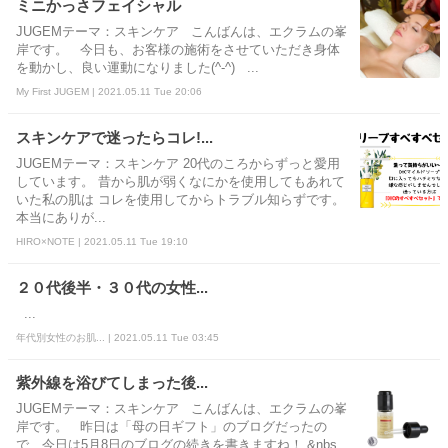
ミニかっさフェイシャル
JUGEMテーマ：スキンケア こんばんは、エクラムの峯
岸です。 今日も、お客様の施術をさせていただき身体
を動かし、良い運動になりました(^-^) ...
My First JUGEM | 2021.05.11 Tue 20:06
スキンケアで迷ったらコレ!...
JUGEMテーマ：スキンケア 20代のころからずっと愛用
しています。 昔から肌が弱くなにかを使用してもあれて
いた私の肌は コレを使用してからトラブル知らずです。
本当にありが...
HIRO×NOTE | 2021.05.11 Tue 19:10
２０代後半・３０代の女性...
...
年代別女性のお肌... | 2021.05.11 Tue 03:45
紫外線を浴びてしまった後...
JUGEMテーマ：スキンケア こんばんは、エクラムの峯
岸です。 昨日は「母の日ギフト」のブログだったの
で、今日は5月8日のブログの続きを書きますね！ &nbs...