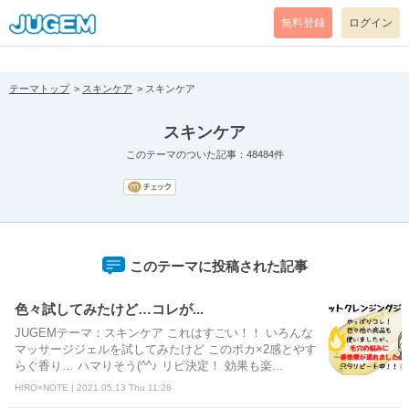
[pear_error: message="Success" code=0 mode=return level=notice
prefix="" info=""]
無料登録
ログイン
テーマトップ
スキンケア
スキンケア
スキンケア
このテーマのついた記事：48484件
このテーマに投稿された記事
色々試してみたけど…コレが...
JUGEMテーマ：スキンケア これはすごい！！ いろんな
マッサージジェルを試してみたけど このポカ×2感とやす
らぐ香り… ハマりそう(^^♪ リピ決定！ 効果も楽...
HIRO×NOTE | 2021.05.13 Thu 11:28