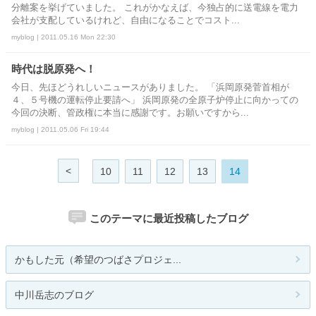
分離案を挙げていました。 これがかなえば、今独占的に送電線を電力
会社が支配しているけれど、自由になることでコスト...
myblog | 2011.05.16 Mon 22:30
時代は脱原発へ！
今日、先ほどうれしいニュースがありました。 「浜岡原発菅首相が
４、５号機の運転停止要請へ」 浜岡原発の全原子炉停止に向かっての
今回の決断、管政権に本当に感謝です。お願いですから...
myblog | 2011.05.06 Fri 19:44
<
10
11
12
13
14
このテーマに最近投稿したブログ
かもした元（希望のつばさプロジェ...
中川岳志のブログ