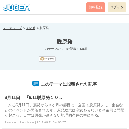
[pear_error: message="Success" code=0 mode=return level=notice
prefix="" info=""]
無料登録
ログイン
テーマトップ
その他
脱原発
脱原発
このテーマのついた記事：136件
このテーマに投稿された記事
6月11日 『6.11脱原発１０...
来る6月11日、震災から３ヶ月の節目に、全国で脱原発デモ・集会な
どのイベントが開催されます。原発政策は今変わらないと今後同じ問題
が起こる。日本は原発が適さない地理的条件の中にある...
Peace and Happiness | 2011.06.11 Sat 00:57