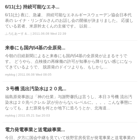
6/11(土) 持続可能なエネ...
6/11(土) 夜に、急遽、 持続可能なエネルギースウェーデン協会日本代
表の レイナ・リンダルさんのお話し会の開催が決まりました。 応援し
ている若者、米原幹太くんの主催です。 以前...
ふろむあーす &... | 2011.06.08 Wed 22:39
来春にも国内54基の全原発...
今朝の日経新聞によると来春にも国内54基の全原発が止まるそうで
す。 どうやら、点検後の再稼働の許可が知事から降りない感じになっ
てきているようで、 脱原発のドイツよりも、もしかし...
myblog | 2011.06.08 Wed 08:05
３号機 流出汚染水は２０兆...
福島原発事故は「神の仕業」与謝野馨氏は言うし、本日３号機 流出汚
染水は２０兆ベクレル 訳が分からないレベルに。。。。こんな事態に
なっても、まだ原発を何とか地下に造ろうとか、北海道...
myblog | 2011.05.21 Sat 20:03
電力発電事業と送電線事業...
今日、夕方に国会中継を見ていて枝野官房長官が発電事業と送電事業の