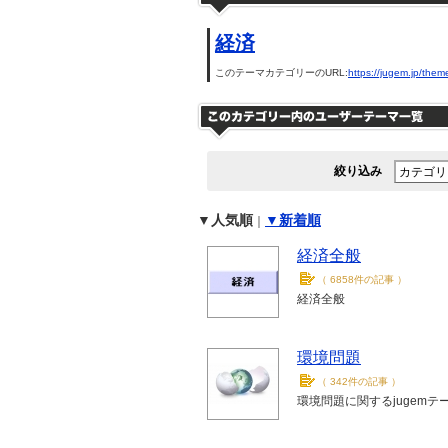
経済
このテーマカテゴリーのURL:
https://jugem.jp/them
絞り込み
▼人気順
▼新着順
｜
経済全般
（
6858件の記事
）
経済全般
環境問題
（
342件の記事
）
環境問題に関するjugemテ