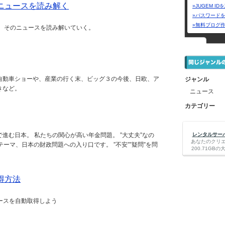
ニュースを読み解く
»JUGEM I
»パスワード
»無料ブログ
、 そのニュースを読み解いていく。
自動車ショーや、産業の行く末、ビッグ３の今後、日欧、ア
ジャンル
きなど。
ニュース
カテゴリー
進む日本。 私たちの関心が高い年金問題。 ”大丈夫”なの
レンタルサーバー
あなたのクリ
のテーマ、日本の財政問題への入り口です。 ”不安””疑問”を問
200.71G
得方法
ースを自動取得しよう