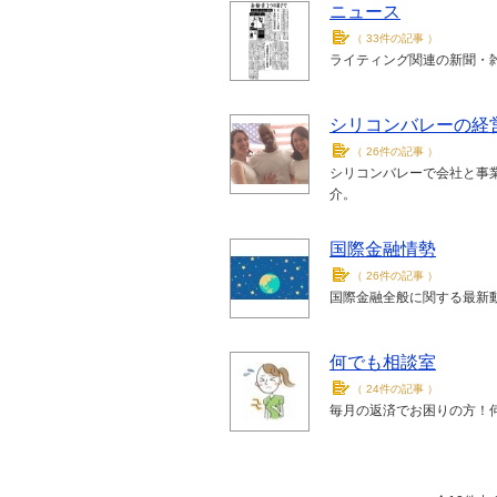
ニュース
（
33件の記事
）
ライティング関連の新聞・
シリコンバレーの経
（
26件の記事
）
シリコンバレーで会社と事
介。
国際金融情勢
（
26件の記事
）
国際金融全般に関する最新
何でも相談室
（
24件の記事
）
毎月の返済でお困りの方！