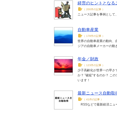
経営のヒントとなる
（
200件の記事
）
ニュース記事を事例として
自動車産業
（
178件の記事
）
世界の自動車産業の動向、
ジアの自動車メーカーの動
年金／財政
（
123件の記事
）
少子高齢化が世界一の早さで
か？ ”破綻”するのか？ こ
います！
最新ニュース自動取
（
41件の記事
）
RSSなどで最新経済ニュ