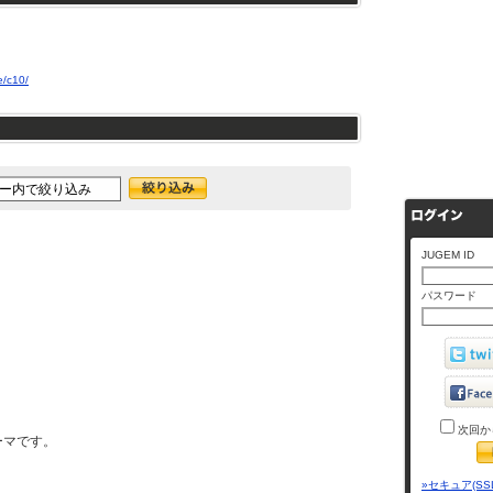
e/c10/
JUGEM ID
パスワード
次回か
ーマです。
»セキュア(SS