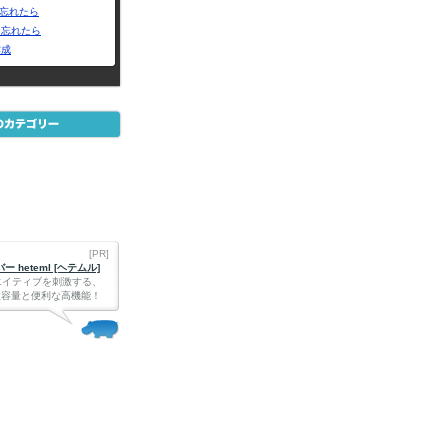
Dを忘れたら
を忘れたら
作成
[PR]
 heteml [ヘテムル]
エイティブを刺激する、
Bの大容量と便利な高機能！