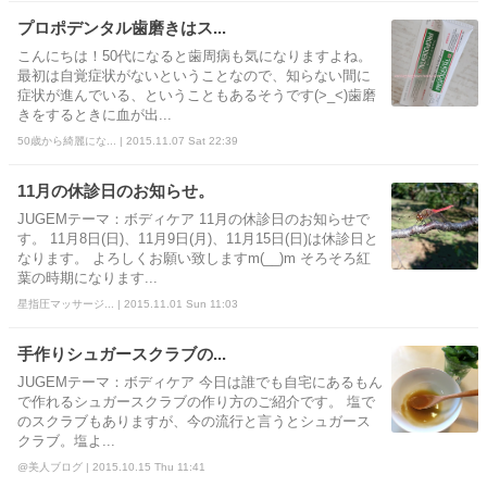
プロポデンタル歯磨きはス...
こんにちは！50代になると歯周病も気になりますよね。
最初は自覚症状がないということなので、知らない間に
症状が進んでいる、ということもあるそうです(>_<)歯磨
きをするときに血が出...
50歳から綺麗にな... | 2015.11.07 Sat 22:39
11月の休診日のお知らせ。
JUGEMテーマ：ボディケア 11月の休診日のお知らせで
す。 11月8日(日)、11月9日(月)、11月15日(日)は休診日と
なります。 よろしくお願い致しますm(__)m そろそろ紅
葉の時期になります...
星指圧マッサージ... | 2015.11.01 Sun 11:03
手作りシュガースクラブの...
JUGEMテーマ：ボディケア 今日は誰でも自宅にあるもん
で作れるシュガースクラブの作り方のご紹介です。 塩で
のスクラブもありますが、今の流行と言うとシュガース
クラブ。塩よ...
@美人ブログ | 2015.10.15 Thu 11:41