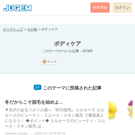
[pear_error: message="Success" code=0 mode=return level=notice
prefix="" info=""]
無料登録
ログイン
テーマトップ
その他
ボディケア
ボディケア
このテーマのついた記事：4278件
このテーマに投稿された記事
冬だからこそ脱毛を始めよ...
▼光沢のあるツルツル肌へ『BSS脱毛』エルセーヌ エル
セーヌのビューティ・スムース・スキン脱毛 で素肌美人
になろう！ ◆ポイント◆ エルセーヌのビューティ・スム
ース・スキン脱毛 は...
Rainbow Gossip～... | 2016.01.22 Fri 09:45