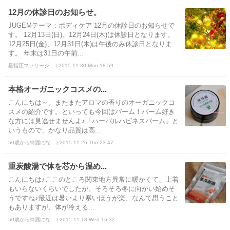
12月の休診日のお知らせ。
JUGEMテーマ：ボディケア 12月の休診日のお知らせで
す。 12月13日(日)、12月24日(木)は休診日となります。
12月25日(金)、12月31日(木)は午後のみ休診日となりま
す。 年末は31日の午前...
星指圧マッサージ... | 2015.11.30 Mon 18:59
本格オーガニックコスメの...
こんにちは～。またまたアロマの香りのオーガニックコ
スメの紹介です。といっても今回はバーム！バーム好き
な方には見逃せませんよ♪「ハーバルハピネスバーム」と
いうもので、かなり品質は高...
50歳から綺麗にな... | 2015.11.26 Thu 23:47
重炭酸湯で体を芯から温め...
こんにちは♪ここのところ関東地方異常に暖かくて、上着
もいらないくらいでしたが、そろそろ冬に向かい始めそ
うですね♪最近は暑いより寒いほうが楽、なんて思うこと
もありますが、体が冷える...
50歳から綺麗にな... | 2015.11.18 Wed 16:32