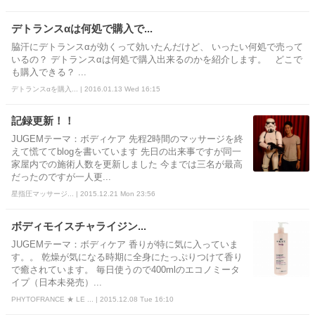
デトランスαは何処で購入で...
脇汗にデトランスαが効くって効いたんだけど、 いったい何処で売って
いるの？ デトランスαは何処で購入出来るのかを紹介します。 どこで
も購入できる？ ...
デトランスαを購入... | 2016.01.13 Wed 16:15
記録更新！！
JUGEMテーマ：ボディケア 先程2時間のマッサージを終
えて慌ててblogを書いています 先日の出来事ですが同一
家屋内での施術人数を更新しました 今までは三名が最高
だったのですが一人更...
星指圧マッサージ... | 2015.12.21 Mon 23:56
ボディモイスチャライジン...
JUGEMテーマ：ボディケア 香りが特に気に入っていま
す。。 乾燥が気になる時期に全身にたっぷりつけて香り
で癒されています。 毎日使うので400mlのエコノミータ
イプ（日本未発売）...
PHYTOFRANCE ★ LE ... | 2015.12.08 Tue 16:10