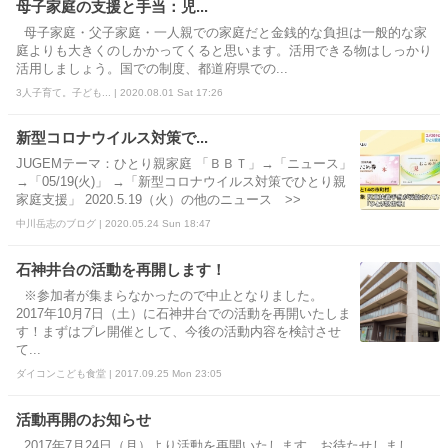
母子家庭の支援と手当：児...
母子家庭・父子家庭・一人親での家庭だと金銭的な負担は一般的な家
庭よりも大きくのしかかってくると思います。活用できる物はしっかり
活用しましょう。国での制度、都道府県での...
3人子育て。子ども... | 2020.08.01 Sat 17:26
新型コロナウイルス対策で...
JUGEMテーマ：ひとり親家庭 「ＢＢＴ」→「ニュース」
→「05/19(火)」 →「新型コロナウイルス対策でひとり親
家庭支援」 2020.5.19（火）の他のニュース >>
中川岳志のブログ | 2020.05.24 Sun 18:47
石神井台の活動を再開します！
※参加者が集まらなかったので中止となりました。
2017年10月7日（土）に石神井台での活動を再開いたしま
す！まずはプレ開催として、今後の活動内容を検討させ
て...
ダイコンこども食堂 | 2017.09.25 Mon 23:05
活動再開のお知らせ
2017年7月24日（月）より活動を再開いたします。お待たせしまし