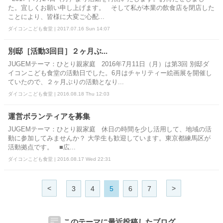
た。宜しくお願い申し上げます。 そして私が本業の飲食店を閉店した
ことにより、皆様に大変ご心配...
ダイコンこども食堂 | 2017.07.16 Sun 14:07
別邸［活動3回目］２ヶ月ぶ...
JUGEMテーマ：ひとり親家庭 2016年7月11日（月）は第3回 別邸ダ
イコンこども食堂の活動日でした。6月はチャリティー絵画展を開催し
ていたので、２ヶ月ぶりの活動となり...
ダイコンこども食堂 | 2016.08.18 Thu 12:03
運営ボランティアを募集
JUGEMテーマ：ひとり親家庭 休日の時間を少し活用して、地域の活
動に参加してみませんか？ 大学生も歓迎しています。東京都練馬区が
活動拠点です。 ■広...
ダイコンこども食堂 | 2016.08.17 Wed 22:31
<
>
3
4
5
6
7
このテーマに最近投稿したブログ