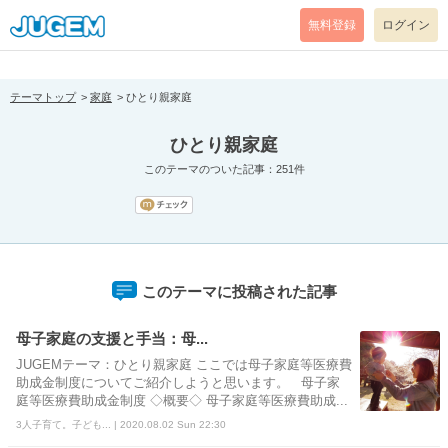
[pear_error: message="Success" code=0 mode=return level=notice
prefix="" info=""]
無料登録
ログイン
テーマトップ
家庭
ひとり親家庭
ひとり親家庭
このテーマのついた記事：251件
このテーマに投稿された記事
母子家庭の支援と手当：母...
JUGEMテーマ：ひとり親家庭 ここでは母子家庭等医療費
助成金制度についてご紹介しようと思います。 母子家
庭等医療費助成金制度 ◇概要◇ 母子家庭等医療費助成...
3人子育て。子ども... | 2020.08.02 Sun 22:30