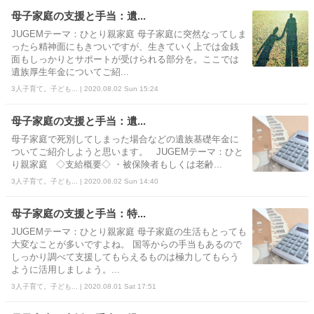
母子家庭の支援と手当：遺...
JUGEMテーマ：ひとり親家庭 母子家庭に突然なってしま
ったら精神面にもきついですが、生きていく上では金銭
面もしっかりとサポートが受けられる部分を。ここでは
遺族厚生年金についてご紹...
3人子育て。子ども... | 2020.08.02 Sun 15:24
母子家庭の支援と手当：遺...
母子家庭で死別してしまった場合などの遺族基礎年金に
ついてご紹介しようと思います。 JUGEMテーマ：ひと
り親家庭 ◇支給概要◇ ・被保険者もしくは老齢...
3人子育て。子ども... | 2020.08.02 Sun 14:40
母子家庭の支援と手当：特...
JUGEMテーマ：ひとり親家庭 母子家庭の生活もとっても
大変なことが多いですよね。 国等からの手当もあるので
しっかり調べて支援してもらえるものは極力してもらう
ように活用しましょう。...
3人子育て。子ども... | 2020.08.01 Sat 17:51