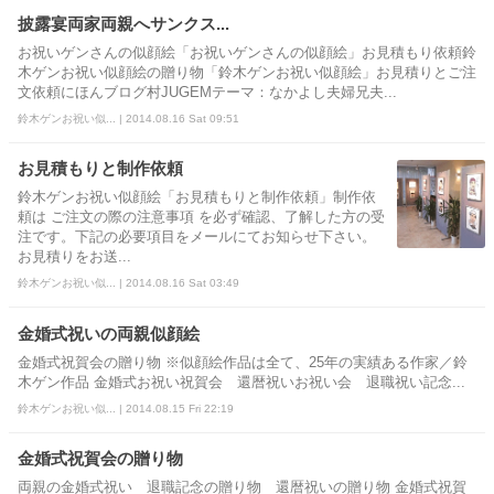
披露宴両家両親へサンクス...
お祝いゲンさんの似顔絵「お祝いゲンさんの似顔絵」お見積もり依頼鈴
木ゲンお祝い似顔絵の贈り物「鈴木ゲンお祝い似顔絵」お見積りとご注
文依頼にほんブログ村JUGEMテーマ：なかよし夫婦兄夫...
鈴木ゲンお祝い似... | 2014.08.16 Sat 09:51
お見積もりと制作依頼
鈴木ゲンお祝い似顔絵「お見積もりと制作依頼」制作依
頼は ご注文の際の注意事項 を必ず確認、了解した方の受
注です。下記の必要項目をメールにてお知らせ下さい。
お見積りをお送...
鈴木ゲンお祝い似... | 2014.08.16 Sat 03:49
金婚式祝いの両親似顔絵
金婚式祝賀会の贈り物 ※似顔絵作品は全て、25年の実績ある作家／鈴
木ゲン作品 金婚式お祝い祝賀会 還暦祝いお祝い会 退職祝い記念...
鈴木ゲンお祝い似... | 2014.08.15 Fri 22:19
金婚式祝賀会の贈り物
両親の金婚式祝い 退職記念の贈り物 還暦祝いの贈り物 金婚式祝賀