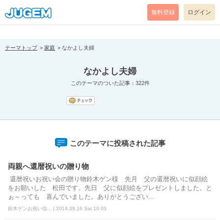
[pear_error: message="Success" code=0 mode=return level=notice
prefix="" info=""]
無料登録
ログイン
テーマトップ
家庭
なかよし夫婦
なかよし夫婦
このテーマのついた記事：322件
このテーマに投稿された記事
両親へ還暦祝いの贈り物
還暦祝いお祝い会の贈り物鈴木ゲン様 先月 父の還暦祝いに似顔絵
をお願いした 松田です。先日 父に似顔絵をプレゼントしました。と
ぉ～っても 喜んでいました。ありがとうござい...
鈴木ゲンお祝い似... | 2014.08.16 Sat 10:03