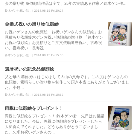
会の贈り物 ※似顔絵作品は全て、25年の実績ある作家／鈴木ゲン作...
鈴木ゲンお祝い似... | 2014.08.15 Fri 20:27
金婚式祝いの贈り物似顔絵
お祝いゲンさんの似顔絵「お祝いゲンさんの似顔絵」お
見積もり依頼鈴木ゲンお祝い似顔絵の贈り物 「鈴木ゲン
お祝い似顔絵」お見積りとご注文依頼還暦祝い、古希祝
い、喜寿祝い、長寿祝...
鈴木ゲンお祝い似... | 2014.08.15 Fri 15:55
還暦祝いの記念品似顔絵
父と母の還暦祝い はじめまして大山の父母です。この度はゲ ンさんの
似顔絵、素晴らしい贈り物を制作して頂き本当にありがとうございまし
た。小包...
鈴木ゲンお祝い似... | 2014.08.15 Fri 15:52
両親に似顔絵をプレゼント！
両親に似顔絵をプレゼント！ 鈴木ゲン様: 先日はお世話
になりました。今日、両親に似顔絵をプレゼントしたら
大変喜んでくれました。どうもありがとうございまし
た。久米お祝いゲンさんの...