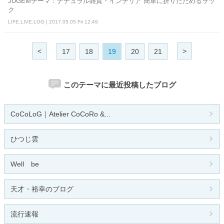
JUGEMテーマ：ナチュラル雑貨・インテリア 簡単に折りたためるラッ
ク
LIFE.LIVE.LOG | 2017.05.05 Fri 12:49
<
>
17
18
19
20
21
このテーマに最近投稿したブログ
CoCoLoG｜Atelier CoCoRo &...
ひつじ雲
Well be
天才・裕幸のブログ
流行速報