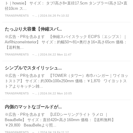
ト｜howsie】 サイズ： タブ/高さ8×直径17.5cm タンブラー/高さ12×直
径10cm ス...
TRANSPARENTS ～... | 2024.04.26 Fri 10:32
たっぷり大容量【伸縮スパ...
※広告・PRを含みます 【伸縮スパイスラック ECIPS〔エシプス〕｜
AirRhizomeInterior】 サイズ：約幅50〜81×奥行き16×高さ65cm 価格：
【送料無...
TRANSPARENTS ～... | 2024.04.22 Mon 11:47
シンプルでスタイリッシュ...
※広告・PRを含みます 【TOWER（タワー）布巾ハンガー｜ワイヨッ
トストア】 サイズ：約300x100x250mm 価格：￥1,870 ワイヨットス
トアよりキッチン雑...
TRANSPARENTS ～... | 2024.04.22 Mon 10:05
内側のマットなゴールドが...
※広告・PRを含みます 【LEDシーリングライト ラメロ ｜
BeauBelle】 サイズ：直径420×高さ160mm 価格：【送料無料】
￥29,800 BeauBelleより照...
TRANSPARENTS ～... | 2024.04.19 Fri 11:12