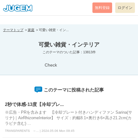
[pear_error: message="Success" code=0 mode=return level=notice
prefix="" info=""]
無料登録
ログイン
テーマトップ
家庭
可愛い雑貨・イン...
可愛い雑貨・インテリア
このテーマのついた記事：13813件
Check
このテーマに投稿された記事
2秒で体感-13度【冷却プレ...
※広告・PRを含みます 【冷却プレート付きハンディファン Sarina(サ
リナ)｜AirRhizomeInterior】 サイズ：約幅8.1×奥行き6×高さ21.2cm(カ
ラビナ含む) ...
TRANSPARENTS ～... | 2024.05.06 Mon 09:45