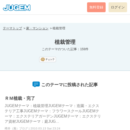
[pear_error: message="Success" code=0 mode=return level=notice
prefix="" info=""]
無料登録
ログイン
テーマトップ
家・マンション
植栽管理
植栽管理
このテーマのついた記事：159件
このテーマに投稿された記事
ＲＭ植栽・完了
JUGEMテーマ：植栽管理JUGEMテーマ：造園・エクス
テリア工事JUGEMテーマ：フラワースクールJUGEMテ
ーマ：エクステリアガーデンJUGEMテーマ：エクステリ
ア資材JUGEMテーマ：庭JUG...
樽井（雅）ブログ | 2010.03.13 Sat 23:24