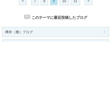
<
>
7
8
9
10
11
このテーマに最近投稿したブログ
樽井（雅）ブログ
オジゾークンのいわき新発見
星指圧マッサージ院長ブログ
Gardeners Diary
Green Grass Diary
人気のテーマ