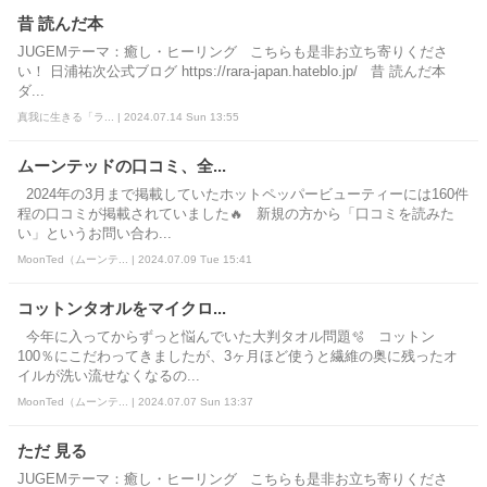
昔 読んだ本
JUGEMテーマ：癒し・ヒーリング こちらも是非お立ち寄りくださ
い！ 日浦祐次公式ブログ https://rara-japan.hateblo.jp/ 昔 読んだ本
ダ...
真我に生きる「ラ... | 2024.07.14 Sun 13:55
ムーンテッドの口コミ、全...
2024年の3月まで掲載していたホットペッパービューティーには160件
程の口コミが掲載されていました🔥 新規の方から「口コミを読みた
い」というお問い合わ...
MoonTed（ムーンテ... | 2024.07.09 Tue 15:41
コットンタオルをマイクロ...
今年に入ってからずっと悩んでいた大判タオル問題🫧 コットン
100％にこだわってきましたが、3ヶ月ほど使うと繊維の奥に残ったオ
イルが洗い流せなくなるの...
MoonTed（ムーンテ... | 2024.07.07 Sun 13:37
ただ 見る
JUGEMテーマ：癒し・ヒーリング こちらも是非お立ち寄りくださ