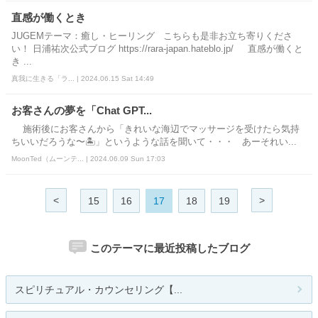
直感が働くとき
JUGEMテーマ：癒し・ヒーリング こちらも是非お立ち寄りくださ
い！ 日浦祐次公式ブログ https://rara-japan.hateblo.jp/ 直感が働くと
き ...
真我に生きる「ラ... | 2024.06.15 Sat 14:49
お客さんの夢を「Chat GPT...
施術後にお客さんから「きれいな海辺でマッサージを受けたら気持
ちいいだろうな〜🏝️」というような話を聞いて・・・ あーそれい...
MoonTed（ムーンテ... | 2024.06.09 Sun 17:03
<
>
15
16
17
18
19
このテーマに最近投稿したブログ
スピリチュアル・カウンセリング【...