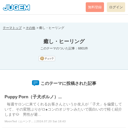
[pear_error: message="Success" code=0 mode=return level=notice
prefix="" info=""]
無料登録
ログイン
テーマトップ
その他
癒し・ヒーリング
癒し・ヒーリング
このテーマのついた記事：6801件
このテーマに投稿された記事
Puppy Porn（子犬ポルノ）...
毎週サロンに来てくれるお客さんというか友人が「子犬」を偏愛して
いて、その変態ぶりがロ●コンのオジサンみたいで面白いので軽く紹介
します🐶 男性が避...
MoonTed（ムーンテ... | 2024.07.20 Sat 18:43