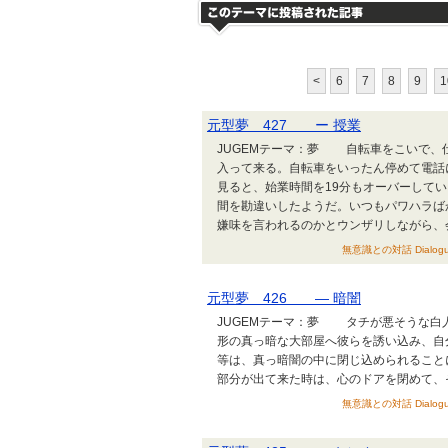
<
6
7
8
9
1
元型夢 427 ー 授業
JUGEMテーマ：夢 自転車をこいで、
入って来る。自転車をいったん停めて電話
見ると、始業時間を19分もオーバーして
間を勘違いしたようだ。いつもパワハラば
嫌味を言われるのかとウンザリしながら、
無意識との対話 Dialogues b
元型夢 426 ― 暗闇
JUGEMテーマ：夢 タチが悪そうな白
形の真っ暗な大部屋へ彼らを誘い込み、自
等は、真っ暗闇の中に閉じ込められること
部分が出て来た時は、心のドアを閉めて、
無意識との対話 Dialogues b