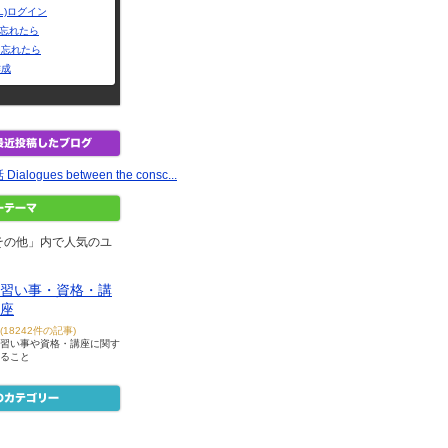
L)ログイン
Dを忘れたら
を忘れたら
作成
logues between the consc...
その他」内で人気のユ
習い事・資格・講
座
(18242件の記事)
習い事や資格・講座に関す
ること