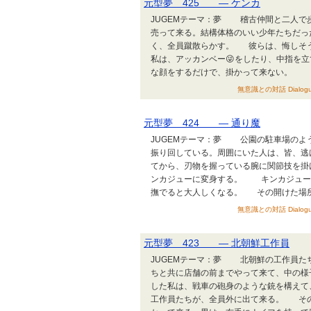
元型夢 425 ― ケンカ
JUGEMテーマ：夢 稽古仲間と二人で
売って来る。結構体格のいい少年たちだっ
く、全員蹴散らかす。 彼らは、悔しそ
私は、アッカンベー😜をしたり、中指を
な顔をするだけで、掛かって来ない。 シ
無意識との対話 Dialogues b
元型夢 424 ― 通り魔
JUGEMテーマ：夢 公園の駐車場のよ
振り回している。周囲にいた人は、皆、逃
てから、刃物を握っている腕に関節技を
ンカジューに変身する。 キンカジュー
撫でると大人しくなる。 その開けた場所の
無意識との対話 Dialogues b
元型夢 423 ― 北朝鮮工作員
JUGEMテーマ：夢 北朝鮮の工作員た
ちと共に店舗の前までやって来て、中の様
した私は、戦車の砲身のような銃を構え
工作員たちが、全員外に出て来る。 そ