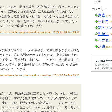
生活
歩いていると、開けた場所で不良高校生が、我々にケンカを
カテゴリー
たが、武道のプロである我々二人には歯が立つわけもな
家庭
(29
うな顔をして立ち去ろうとする。まだケンカし足りなかった
立てたりして、彼らを煽るが、彼らは立ち止まって悔しそう
子育て
(
ャドウとの対決ですね。大分...
家・マ
etween the conscious and unconscious | 2024.06.18 Tue 13:13
引越し
(
その他
(
お題
(63
うな開けた場所で、一人の若者が、大声で喚きながら刃物を
げて行く。私にも襲いかかって来たので、突きを腹に入れ
掛けて倒し、刃物を取り上げる。 すると、その若者は、キ
レンタルサーバー
になっても、暫く歯を剥き出して怒っていたが、私が頭を
あなたのクリ
200.71G
近くに、空手道...
etween the conscious and unconscious | 2024.06.18 Tue 13:12
ちが、5人、街角の店舗に立てこもっている。私は、仲間た
子を窺う。中に人質はいないので、外から銃撃することに
て、中に二発ほど巨大な銃弾を撃ち込む。 すると中から、
のうちの中年男女二人が、禍々しい表情をして、私に襲いか