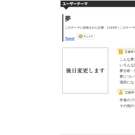
夢
このテーマに投稿された記事：1193件 | このテーマの
Tweet
こんな夢
いろんな
夢分析・
夢につい
場所にな
作者のブ
その他の