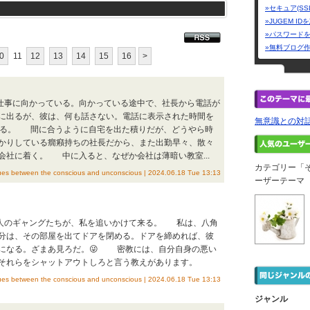
»セキュア(SS
»JUGEM I
»パスワード
»無料ブログ
0
11
12
13
14
15
16
>
仕事に向かっている。向かっている途中で、社長から電話が
に出るが、彼は、何も話さない。電話に表示された時間を
無意識との対話 Dia
いる。 間に合うように自宅を出た積りだが、どうやら時
かりしている癇癪持ちの社長だから、また出勤早々、散々
会社に着く。 中に入ると、なぜか会社は薄暗い教室...
カテゴリー「
etween the conscious and unconscious | 2024.06.18 Tue 13:13
ーザーテーマ
人のギャングたちが、私を追いかけて来る。 私は、八角
分は、その部屋を出てドアを閉める。ドアを締めれば、彼
になる。ざまあ見ろだ。😜 密教には、自分自身の悪い
それらをシャットアウトしろと言う教えがあります。
etween the conscious and unconscious | 2024.06.18 Tue 13:13
ジャンル