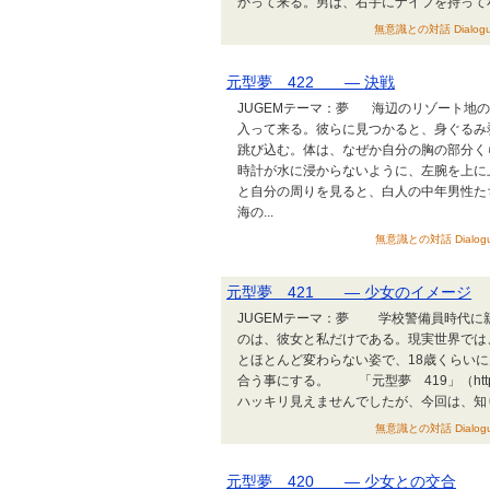
かって来る。男は、右手にナイフを持って私
無意識との対話 Dialogues b
元型夢 422 ― 決戦
JUGEMテーマ：夢 海辺のリゾート地
入って来る。彼らに見つかると、身ぐる
跳び込む。体は、なぜか自分の胸の部分く
時計が水に浸からないように、左腕を上
と自分の周りを見ると、白人の中年男性た
海の...
無意識との対話 Dialogues b
元型夢 421 ― 少女のイメージ
JUGEMテーマ：夢 学校警備員時代に
のは、彼女と私だけである。現実世界では
とほとんど変わらない姿で、18歳くらい
合う事にする。 「元型夢 419」（http://ko
ハッキリ見えませんでしたが、今回は、知り
無意識との対話 Dialogues b
元型夢 420 ― 少女との交合