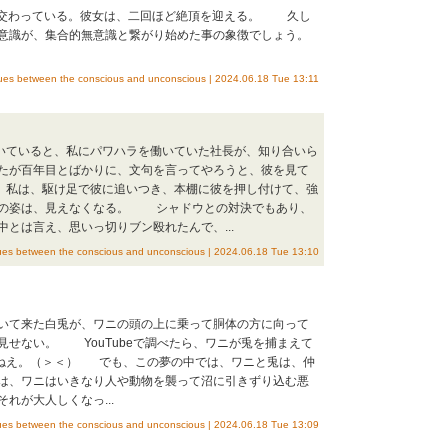
と交わっている。彼女は、二回ほど絶頂を迎える。 久し
意識が、集合的無意識と繋がり始めた事の象徴でしょう。
etween the conscious and unconscious | 2024.06.18 Tue 13:11
いていると、私にパワハラを働いていた社長が、知り合いら
たが百年目とばかりに、文句を言ってやろうと、彼を見て
 私は、駆け足で彼に追いつき、本棚に彼を押し付けて、強
彼の姿は、見えなくなる。 シャドウとの対決でもあり、
とは言え、思いっ切りブン殴れたんで、...
etween the conscious and unconscious | 2024.06.18 Tue 13:10
いて来た白兎が、ワニの頭の上に乗って胴体の方に向って
見せない。 YouTubeで調べたら、ワニが兎を捕まえて
ねえ。（＞＜） でも、この夢の中では、ワニと兎は、仲
は、ワニはいきなり人や動物を襲って沼に引きずり込む悪
れが大人しくなっ...
etween the conscious and unconscious | 2024.06.18 Tue 13:09