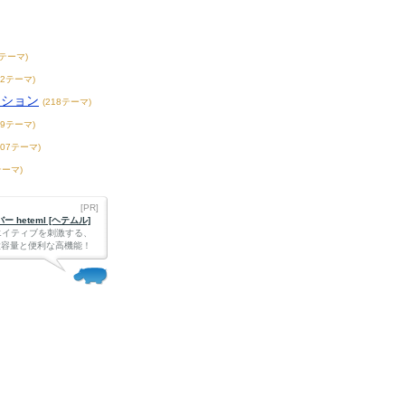
7テーマ)
42テーマ)
ンション
(218テーマ)
39テーマ)
407テーマ)
テーマ)
[PR]
 heteml [ヘテムル]
エイティブを刺激する、
Bの大容量と便利な高機能！