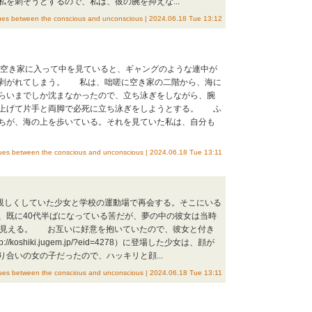
を刺そうとするので、私は、彼の腕を抑えな...
etween the conscious and unconscious | 2024.06.18 Tue 13:12
の空き家に入って中を見ていると、ギャングのような連中が
み剥がれてしまう。 私は、咄嗟に空き家の二階から、海に
らいまでしか沈まなかったので、立ち泳ぎをしながら、腕
に上げて片手と両脚で必死に立ち泳ぎをしようとする。 ふ
ちが、海の上を歩いている。それを見ていた私は、自分も
etween the conscious and unconscious | 2024.06.18 Tue 13:11
親しくしていた少女と学校の運動場で再会する。そこにいる
、既に40代半ばになっている筈だが、夢の中の彼女は当時
に見える。 お互いに好意を抱いていたので、彼女と付き
shiki.jugem.jp/?eid=4278）に登場した少女は、顔が
合いの女の子だったので、ハッキリと顔...
etween the conscious and unconscious | 2024.06.18 Tue 13:11