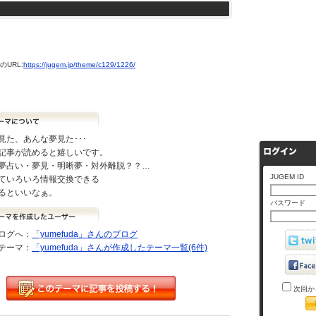
URL:
https://jugem.jp/theme/c129/1226/
見た、あんな夢見た･･･
記事が読めると嬉しいです。
夢占い・夢見・明晰夢・対外離脱？？…
JUGEM ID
ていろいろ情報交換できる
るといいなぁ。
パスワード
ログへ：
「yumefuda」さんのブログ
テーマ：
「yumefuda」さんが作成したテーマ一覧(6件)
次回か