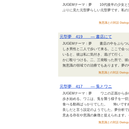
JUGEMテーマ：夢 10代後半の少女
ぶりに見た元型夢らしい元型夢です。私の
無意識との対話 Dialogues b
元型夢 419 ― 書店にて
JUGEMテーマ：夢 書店の中をぶらつ
しき男性と二人で歩いて来る。ここで会っ
いると、彼は私に気付き、逃げて行く。
かに殴りつける。二、三発殴った所で、
無意識の領域での治療でもあります。夢の中
無意識との対話 Dialogues b
元型夢 417 ― 兎とワニ
JUGEMテーマ：夢 ワニの正面から歩
歩き始める。ワニは、兎を襲う様子を一切
食べる動画ばっかりでした。 怖いです
良しだと言う設定のようでした。夢分析で
意ある存在や意識の象徴と捉えられます。そ
無意識との対話 Dialogues b