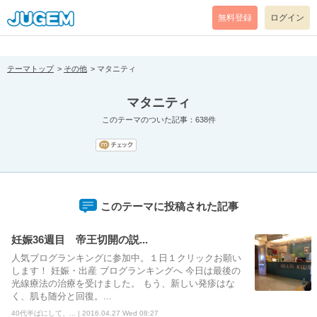
[pear_error: message="Success" code=0 mode=return level=notice
prefix="" info=""]
無料登録
ログイン
テーマトップ
その他
マタニティ
マタニティ
このテーマのついた記事：638件
このテーマに投稿された記事
妊娠36週目 帝王切開の説...
人気ブログランキングに参加中。１日１クリックお願い
します！ 妊娠・出産 ブログランキングへ 今日は最後の
光線療法の治療を受けました。 もう、新しい発疹はな
く、肌も随分と回復。...
40代半ばにして、... | 2016.04.27 Wed 08:27