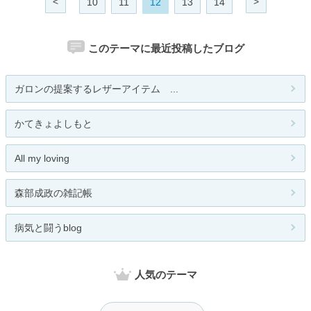
<
>
10
11
12
13
14
このテーマに最近投稿したブログ
ガロンの提案するレザーアイテム ...
かてきょよしもと
All my loving
森部成政の雑記帳
病気と闘うblog
人気のテーマ