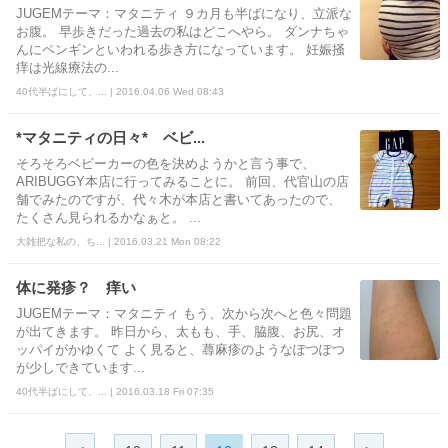
JUGEMテーマ：マタニティ ９カ月も半ばになり、立派な
お腹。 早歩きだった過去の私はどこへやら。 ダンナちゃ
んにペンギンといわれる歩き方になっています。 妊娠掻
痒は光線療法の...
40代半ばにして、... | 2016.04.06 Wed 08:43
*マタニティの日々* ベビ...
そろそろベビーカーの色を決めようかと言う事で、
ARIBUGGY本店に行ってみることに。 前回、代官山の店
舗でみたのですが、代々木が本店と書いてあったので、
たくさん見られるかなぁと。 ...
大雑把な私の、ち... | 2016.03.21 Mon 08:22
体に発疹？ 痒い
JUGEMテーマ：マタニティ もう、次から次へと色々問題
が出てきます。 昨日から、太もも、手、脇腹、お尻、オ
ッパイがかゆくて よく見ると、蕁麻疹のようなぽつぽつ
が少しできています...
40代半ばにして、... | 2016.03.18 Fri 07:35