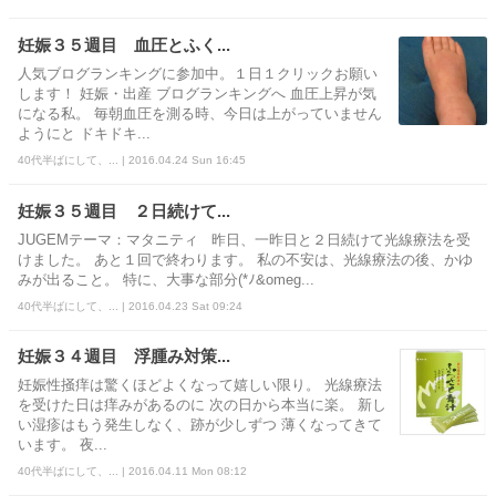
妊娠３５週目 血圧とふく...
人気ブログランキングに参加中。１日１クリックお願い
します！ 妊娠・出産 ブログランキングへ 血圧上昇が気
になる私。 毎朝血圧を測る時、今日は上がっていません
ようにと ドキドキ...
40代半ばにして、... | 2016.04.24 Sun 16:45
妊娠３５週目 ２日続けて...
JUGEMテーマ：マタニティ 昨日、一昨日と２日続けて光線療法を受
けました。 あと１回で終わります。 私の不安は、光線療法の後、かゆ
みが出ること。 特に、大事な部分(*ﾉ&omeg...
40代半ばにして、... | 2016.04.23 Sat 09:24
妊娠３４週目 浮腫み対策...
妊娠性掻痒は驚くほどよくなって嬉しい限り。 光線療法
を受けた日は痒みがあるのに 次の日から本当に楽。 新し
い湿疹はもう発生しなく、跡が少しずつ 薄くなってきて
います。 夜...
40代半ばにして、... | 2016.04.11 Mon 08:12