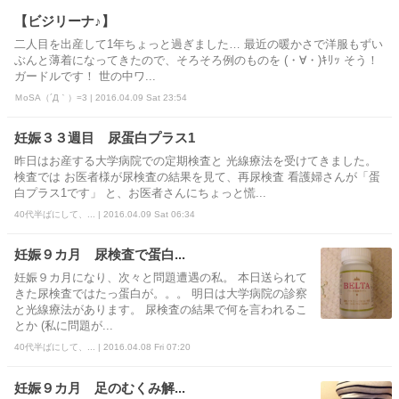
【ビジリーナ♪】
二人目を出産して1年ちょっと過ぎました… 最近の暖かさで洋服もずい
ぶんと薄着になってきたので、そろそろ例のものを (・∀・)ｷﾘｯ そう！
ガードルです！ 世の中ワ...
ＭoSA（´Д｀）=3 | 2016.04.09 Sat 23:54
妊娠３３週目 尿蛋白プラス1
昨日はお産する大学病院での定期検査と 光線療法を受けてきました。
検査では お医者様が尿検査の結果を見て、再尿検査 看護婦さんが「蛋
白プラス1です」 と、お医者さんにちょっと慌...
40代半ばにして、... | 2016.04.09 Sat 06:34
妊娠９カ月 尿検査で蛋白...
妊娠９カ月になり、次々と問題遭遇の私。 本日送られて
きた尿検査ではたっ蛋白が。。。 明日は大学病院の診察
と光線療法があります。 尿検査の結果で何を言われるこ
とか (私に問題が...
40代半ばにして、... | 2016.04.08 Fri 07:20
妊娠９カ月 足のむくみ解...