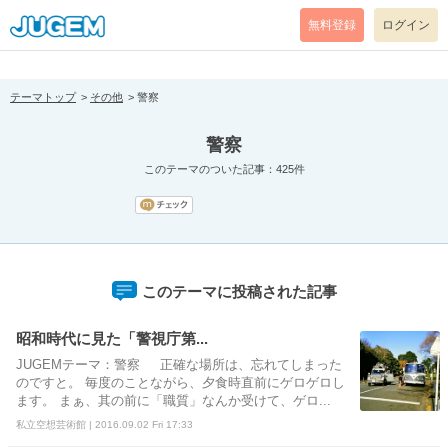
[pear_error: message="Success" code=0 mode=return level=notice
prefix="" info=""]
無料登録
ログイン
テーマトップ
その他
警察
警察
このテーマのついた記事：425件
このテーマに投稿された記事
昭和時代に見た「警視庁第...
JUGEMテーマ：警察 正確な場所は、忘れてしまった
のですと。 毎度のことながら、夕食時直前にゲロゲロし
ます。 まぁ、其の前に「職質」なんか受けて、ゲロ...
私立空想芸術館 | 2016.09.02 Fri 17:33