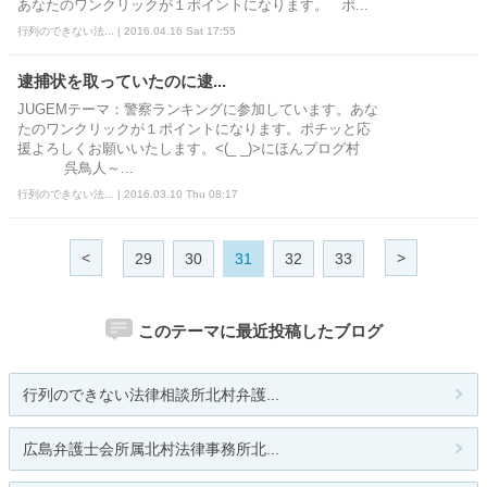
あなたのワンクリックが１ポイントになります。 ポ...
行列のできない法... | 2016.04.16 Sat 17:55
逮捕状を取っていたのに逮...
JUGEMテーマ：警察ランキングに参加しています。あな
たのワンクリックが１ポイントになります。ポチッと応
援よろしくお願いいたします。<(_ _)>にほんブログ村
呉鳥人～...
行列のできない法... | 2016.03.10 Thu 08:17
<
>
29
30
31
32
33
このテーマに最近投稿したブログ
行列のできない法律相談所北村弁護...
広島弁護士会所属北村法律事務所北...