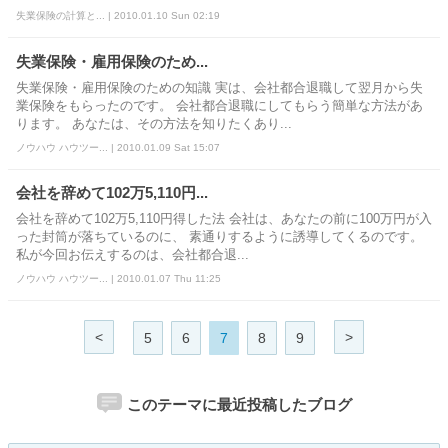
失業保険の計算と... | 2010.01.10 Sun 02:19
失業保険・雇用保険のため...
失業保険・雇用保険のための知識 実は、会社都合退職して翌月から失
業保険をもらったのです。 会社都合退職にしてもらう簡単な方法があ
ります。 あなたは、その方法を知りたくあり...
ノウハウ ハウツー... | 2010.01.09 Sat 15:07
会社を辞めて102万5,110円...
会社を辞めて102万5,110円得した法 会社は、あなたの前に100万円が入
った封筒が落ちているのに、 素通りするように誘導してくるのです。
私が今回お伝えするのは、会社都合退...
ノウハウ ハウツー... | 2010.01.07 Thu 11:25
<
>
5
6
7
8
9
このテーマに最近投稿したブログ