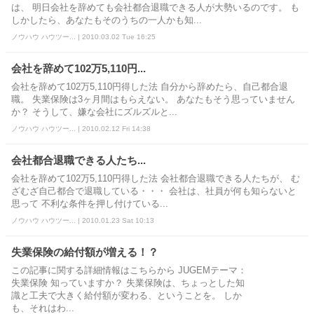
は、 明日会社を辞めても会社都合退職できる人が大勢いるのです。 も
しかしたら、あなたもそのうちの一人かも知...
ノウハウ ハウツー... | 2010.03.02 Tue 16:25
会社を辞めて102万5,110円...
会社を辞めて102万5,110円得した法 自分から辞めたら、自己都合退
職。 失業保険は3ヶ月間はもらえない。 あなたもそう思っていません
か？ そうして、嫌な会社にズルズルと...
ノウハウ ハウツー... | 2010.02.12 Fri 14:38
会社都合退職できる人たち...
会社を辞めて102万5,110円得した法 会社都合退職できる人たちが、 む
ざむざ自己都合で退職している・・・ 会社は、社員が何も知らないと
思って 不利な条件を押し付けている...
ノウハウ ハウツー... | 2010.01.23 Sat 10:13
失業保険の給付額が増える！？
この記事に関する詳細情報はこちらから JUGEMテーマ：
失業保険 知っていますか？ 失業保険は、ちょっとした知
識と工夫で大きく給付額が変わる、ということを。 しか
も、それはわ...