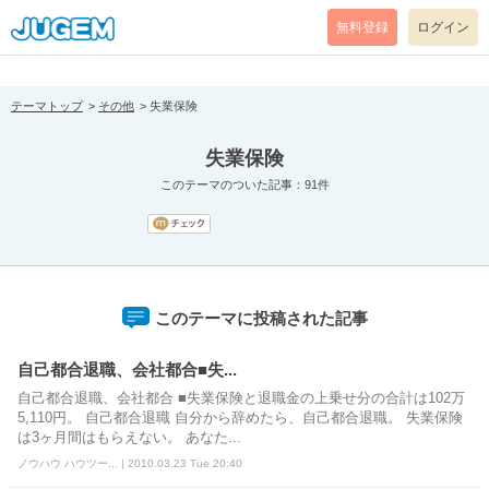
[pear_error: message="Success" code=0 mode=return level=notice
prefix="" info=""]
無料登録
ログイン
テーマトップ
その他
失業保険
失業保険
このテーマのついた記事：91件
このテーマに投稿された記事
自己都合退職、会社都合■失...
自己都合退職、会社都合 ■失業保険と退職金の上乗せ分の合計は102万
5,110円。 自己都合退職 自分から辞めたら、自己都合退職。 失業保険
は3ヶ月間はもらえない。 あなた...
ノウハウ ハウツー... | 2010.03.23 Tue 20:40