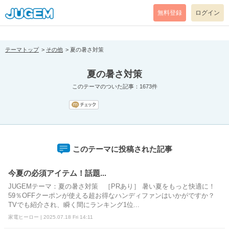
[pear_error: message="Success" code=0 mode=return level=notice
prefix="" info=""]
無料登録
ログイン
テーマトップ
その他
夏の暑さ対策
夏の暑さ対策
このテーマのついた記事：1673件
このテーマに投稿された記事
今夏の必須アイテム！話題...
JUGEMテーマ：夏の暑さ対策 ［PRあり］ 暑い夏をもっと快適に！
59％OFFクーポンが使える超お得なハンディファンはいかがですか？
TVでも紹介され、瞬く間にランキング1位...
家電ヒーロー | 2025.07.18 Fri 14:11