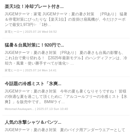
楽天1位！冷却プレート付き...
JUGEMテーマ：家電 JUGEMテーマ：夏の暑さ対策 ［PRあり］ 猛暑
＆停電対策にぴったりな【楽天1位】の首掛け扇風機が、今だけクーポ
ンで最安1,973円✨ 「1秒...
家電ヒーロー | 2025.07.16 Wed 04:52
猛暑＆台風対策に！920円で...
JUGEMテーマ：夏の暑さ対策 ［PRあり］ 夏の暑さも台風の影響も、
これ1台で乗り切れる！ 【2025年最新モデル】のハンディファンは、冷
却力・風量・使い勝手すべてが進化✨ ...
家電ヒーロー | 2025.07.14 Mon 14:41
今話題の冷感ミスト「氷爽...
JUGEMテーマ：夏の暑さ対策 今年の夏も暑くなりそうですね！ 皆様
の快適な夏を過ごして頂くために「アルコールフリーの冷感ミスト【氷
爽】」を販売中です。 BMWライ...
Motorrad Asukayam... | 2025.07.13 Sun 10:40
人気の氷撃シャツ＆パンツ...
JUGEMテーマ：夏の暑さ対策 夏のバイク用アンダーウエアーとして