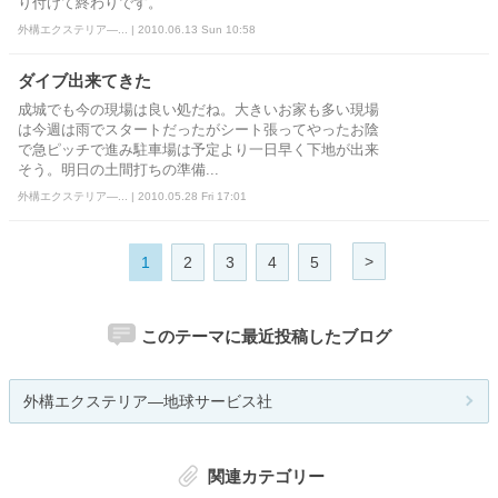
り付けて終わりです。
外構エクステリア―... | 2010.06.13 Sun 10:58
ダイブ出来てきた
成城でも今の現場は良い処だね。大きいお家も多い現場
は今週は雨でスタートだったがシート張ってやったお陰
で急ピッチで進み駐車場は予定より一日早く下地が出来
そう。明日の土間打ちの準備...
外構エクステリア―... | 2010.05.28 Fri 17:01
>
1
2
3
4
5
このテーマに最近投稿したブログ
外構エクステリア―地球サービス社
関連カテゴリー