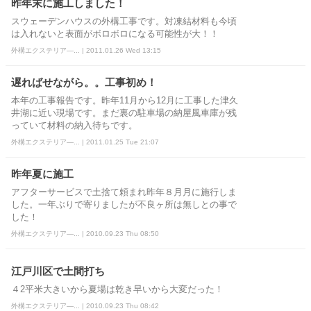
昨年末に施工しました！
スウェーデンハウスの外構工事です。対凍結材料も今頃
は入れないと表面がボロボロになる可能性が大！！
外構エクステリア―... | 2011.01.26 Wed 13:15
遅ればせながら。。工事初め！
本年の工事報告です。昨年11月から12月に工事した津久
井湖に近い現場です。まだ裏の駐車場の納屋風車庫が残
っていて材料の納入待ちです。
外構エクステリア―... | 2011.01.25 Tue 21:07
昨年夏に施工
アフターサービスで土捨て頼まれ昨年８月月に施行しま
した。一年ぶりで寄りましたが不良ヶ所は無しとの事で
した！
外構エクステリア―... | 2010.09.23 Thu 08:50
江戸川区で土間打ち
４2平米大きいから夏場は乾き早いから大変だった！
外構エクステリア―... | 2010.09.23 Thu 08:42