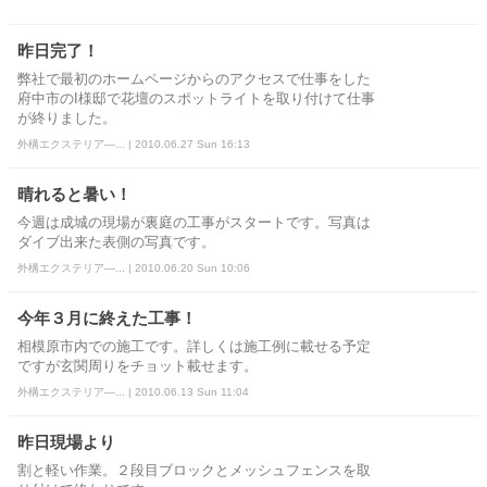
昨日完了！
弊社で最初のホームページからのアクセスで仕事をした
府中市のI様邸で花壇のスポットライトを取り付けて仕事
が終りました。
外構エクステリア―... | 2010.06.27 Sun 16:13
晴れると暑い！
今週は成城の現場が裏庭の工事がスタートです。写真は
ダイブ出来た表側の写真です。
外構エクステリア―... | 2010.06.20 Sun 10:06
今年３月に終えた工事！
相模原市内での施工です。詳しくは施工例に載せる予定
ですが玄関周りをチョット載せます。
外構エクステリア―... | 2010.06.13 Sun 11:04
昨日現場より
割と軽い作業。２段目ブロックとメッシュフェンスを取