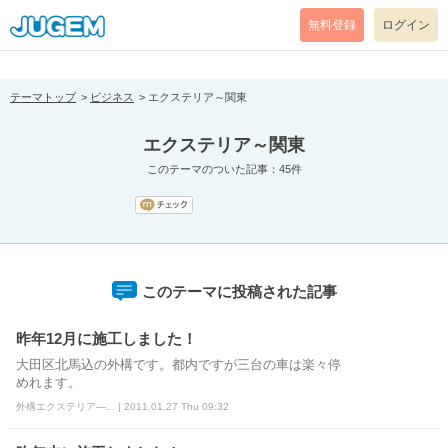
[pear_error: message="Success" code=0 mode=return level=notice
prefix="" info=""]
無料登録
ログイン
テーマトップ
ビジネス
エクステリア～関東
エクステリア～関東
このテーマのついた記事：45件
このテーマに投稿された記事
昨年12月に施工しました！
大田区北馬込の外構です。都内ですが三台の車は楽々停
めれます。
外構エクステリア―... | 2011.01.27 Thu 09:32