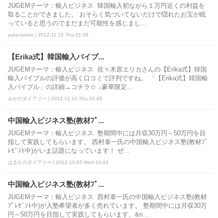
JUGEMテーマ：輸入ビジネス 韓国輸入初ながら１万円近くの利益を
取ることができました。 おそらく気づいてないだけで隠れたお宝が眠
っていると思うのでまだまだ可能性を感じまし...
yuka-rooms | 2012.11.15 Thu 21:08
【Erika式】韓国輸入バイブ...
JUGEMテーマ：輸入ビジネス 佐々木原エリカさんの【Erika式】韓国
輸入バイブルの評価が高く口コミで評判ですね。 「【Erika式】韓国輸
入バイブル」の詳細→コチラ☆ ↓豪華限定...
みかのダイアリー | 2012.11.15 Thu 20:49
中国輸入ビジネス塾(教材ﾌﾟ...
JUGEMテーマ：輸入ビジネス 塾期間中には月収30万円～50万円を目
指して実践してもらいます。 西村泰一氏の中国輸入ビジネス塾(教材ﾌﾟ
ﾚｾﾞﾝﾄ中)がいま話題になっています！ ぜ...
はるかのダイアリー | 2012.10.03 Wed 16:04
中国輸入ビジネス塾(教材ﾌﾟ...
JUGEMテーマ：輸入ビジネス 西村泰一氏の中国輸入ビジネス塾(教材
ﾌﾟﾚｾﾞﾝﾄ中)が入塾希望者が多く売れています。 塾期間中には月収30万
円～50万円を目指して実践してもらいます。&n...