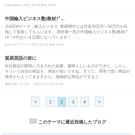
yuka-rooms | 2012.10.03 Wed 16:01
中国輸入ビジネス塾(教材ﾌﾟ...
JUGEMテーマ：輸入ビジネス 塾期間中には月収30万円～50万円を目
指して実践してもらいます。 西村泰一氏の中国輸入ビジネス塾(教材ﾌﾟ
ﾚｾﾞﾝﾄ中)がいま話題になっています！ 「...
みかのダイアリー | 2012.10.03 Wed 15:41
貿易英語の前に
自社製品の開発に力を入れた結果、素晴らしいものができた。しかし、
そういう自信の商品も、寿命が短いですね。すぐに、同等で安い商品が
海外から入ってきますから。画期的な商品ができると...
英語を使ってでき... | 2012.07.13 Fri 11:20
<
>
1
2
3
4
このテーマに最近投稿したブログ