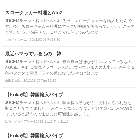
スロークッカー料理とAtoZ...
JUGEMテーマ：輸入ビジネス 先日、スロークッカーを購入したんで
す。今、スロークッカー料理にすっごい興味があるっていうか、こって
ます。いろいろ調べて、これまでに作ってみたのが...
じゅりずルーム | 2013.03.08 Fri 18:20
最近ハマっているもの 韓...
JUGEMテーマ：輸入ビジネス 最近遅ればせながらハマっているもの
がある。それは韓流ドラマ。たぶんハマっている人の大半がかの有名な
冬のソナタで韓流ドラマの虜になったのではないか...
山田Ｚ日記 | 2013.03.05 Tue 17:25
【Erika式】韓国輸入バイブ...
JUGEMテーマ：輸入ビジネス 韓国輸入初ながら１万円近くの利益を
取ることができました。 おそらく気づいてないだけで隠れたお宝が眠
っていると思うのでまだまだ可能性を感じまし...
はるかのダイアリー | 2012.11.15 Thu 21:12
【Erika式】韓国輸入バイブ...