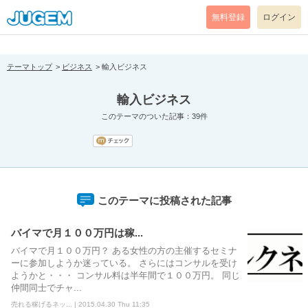
[pear_error: message="Success" code=0 mode=return level=notice
prefix="" info=""]
無料登録
ログイン
テーマトップ
ビジネス
輸入ビジネス
輸入ビジネス
このテーマのついた記事：39件
このテーマに投稿された記事
バイマで月１００万円は稼...
バイマで月１００万円？ ある女性の方の主催するセミナ
ーに参加しようか迷っている。 さらにはコンサルを受け
ようかと・・・ コンサル料は半年間で１００万円。 同じ
仲間同士でチャ...
売れる稼げるネッ... | 2015.04.30 Thu 11:35