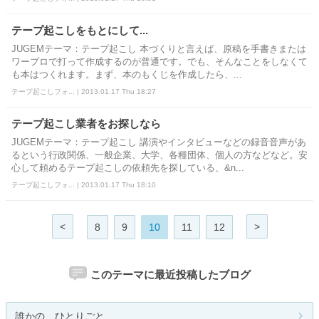
テープ起こしをもとにして...
JUGEMテーマ：テープ起こし 本づくりと言えば、原稿を手書きまたは
ワープロで打って作成するのが普通です。でも、そんなことをしなくて
も本はつくれます。まず、本のもくじを作成したら、...
テープ起こしフォ... | 2013.01.17 Thu 18:27
テープ起こし業者をお探しなら
JUGEMテーマ：テープ起こし 講演やインタビューなどの録音音声があ
るという行政関係、一般企業、大学、各種団体、個人の方などなど。安
心して頼めるテープ起こしの依頼先を探している、&n...
テープ起こしフォ... | 2013.01.17 Thu 18:10
<
>
8
9
10
11
12
このテーマに最近投稿したブログ
誰かの…ひとりごと