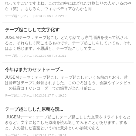
れってすごいですよね。この世の中にはどれだけ物知りの人がいるのや
ら（笑）。もちろん、ウィキペディアなんかも同...
テープ起こしフォ... | 2013.02.05 Tue 22:10
テープ起こしして文字化す...
JUGEMテーマ：テープ起こし どんな話でも専門用語を使って話され
ると、それらしく聞こえるものです。テープ起こしをしていても、それ
はよく感じます。不思議と、テープ起こしして文...
テープ起こしフォ... | 2013.02.05 Tue 21:11
今年はまだカセットテープ...
JUGEMテーマ：テープ起こし テープ起こしという名前のとおり、昔
は音声はテープに録音されました。このごろはもう、会議やインタビュ
ーの録音はＩＣレコーダーでの録音が当たり前に...
テープ起こしフォ... | 2013.01.17 Thu 19:20
テープ起こしした原稿を読...
JUGEMテーマ：テープ起こしテープ起こしした文章をリライトすると
きなど、文字に起こした原稿を読み返してみることがあります。する
と、人の話した言葉というのは意外といい加減である...
テープ起こしフォ... | 2013.01.17 Thu 18:51