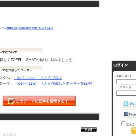
RL:
https://jugem.jp/theme/c13/6231/
目指してTOEFL、GMATの勉強に励みましょう。
JUGEM ID
ログへ：
「toefl-master」さんのブログ
テーマ：
「toefl-master」さんが作成したテーマ一覧(2件)
パスワード
次回か