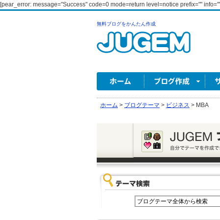
[pear_error: message="Success" code=0 mode=return level=notice prefix="" info=""
無料ブログをかんたん作成
ホーム
>
ブログテーマ
>
ビジネス
>
MBA