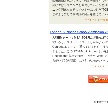
受験勉強方式のように、発音を知らずに(
高校生はリスニングを重視しているかとは
ニング問題を出題していませんでした)TOEF
どのようにして英単語の発音を覚えていくの
ＴＯＥＦＬ ibt対策 1
London Business School Admission O
JUGEMテーマ：MBA TOEFLはMBA
でいると、スクールビジットとかがよく出てくる
Courseにロンドンで通っているため、行って
きました。このLBSのMBA Drop-inは
Receptionに集合すれば、15時からのM
ら歩いて10分程度（以内?）のわかりやすい
ＴＯＥＦＬ ibt1
全16件中 11