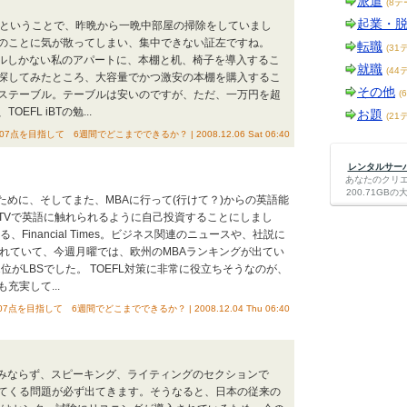
派遣
(8テ
起業・
。ということで、昨晩から一晩中部屋の掃除をしていまし
のことに気が散ってしまい、集中できない証左ですね。
転職
(31
ーブルしかない私のアパートに、本棚と机、椅子を導入するこ
就職
(44
探してみたところ、大容量でかつ激安の本棚を購入するこ
その他
ステーブル。テーブルは安いのですが、ただ、一万円を超
(
FL iBTの勉...
お題
(21
07点を目指して 6週間でどこまでできるか？ | 2008.12.06 Sat 06:40
レンタルサーバー
あなたのクリ
200.71G
れるために、そしてまた、MBAに行って(行けて？)からの英語能
TVで英語に触れられるように自己投資することにしまし
Financial Times。ビジネス関連のニュースや、社説に
されていて、今週月曜では、欧州のMBAランキングが出てい
位がLBSでした。 TOEFL対策に非常に役立ちそうなのが、
実して...
07点を目指して 6週間でどこまでできるか？ | 2008.12.04 Thu 06:40
ンのみならず、スピーキング、ライティングのセクションで
てくる問題が必ず出てきます。そうなると、日本の従来の