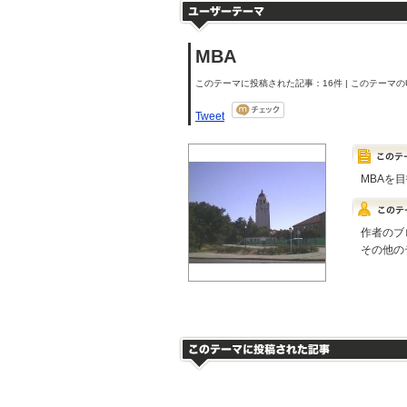
MBA
このテーマに投稿された記事：16件 | このテーマのU
Tweet
MBAを
作者のブ
その他の