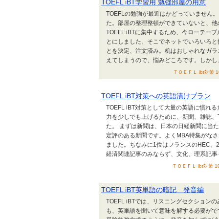
TOEFL iBT学習用 勉強部屋の用意
TOEFLの勉強が最近はかどっていません
た。部屋の整理整頓ができていないと、他
TOEFL iBTに集中するため、今ローテ
とにしました。そこでネットでいろいろと
とを決定、注文済み。机はおしゃれなガラ
えてしまうので、悩みどころです。しかし、TOE
ＴＯＥＦＬ ibt対策 1
TOEFL iBT対策への英語漬けプラン
TOEFL iBT対策として大量の英語に慣
力を少しでも上げるために、新聞、雑誌、
た。 まずは新聞は、日本の日経新聞に当たる、
定評のある新聞です。よくMBA特集がな
ました。ちなみに1位はフランスのHEC。2
経済関連記事のみならず、文化、理系記事も充
ＴＯＥＦＬ ibt対策 1
TOEFL iBT英単語の暗記 発音編
TOEFL iBTでは、リスニングセクショ
も、英単語を聞いて意味を解する必要がで