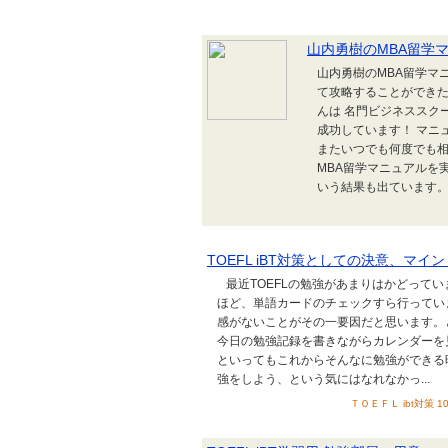
山内勇樹のMBA留学
山内勇樹のMBA留学マ
て攻略することができた
んは 名門ビジネススク
成功しています！ マニ
またいつでも何度でも相
MBA留学マニュアルを実
いう結果も出ています。 
TOEFL iBT対策としての決意、マイ
最近TOEFLの勉強があまりはかどって
ほど、単語カードのチェックすら行っていま
感がないことがその一要因だと思います。
今日の勉強記録を書きながらカレンダーを
といってもこれからそんなに勉強ができる時
強をしよう、という気にはなれなかっ...
ＴＯＥＦＬ ibt対策 1