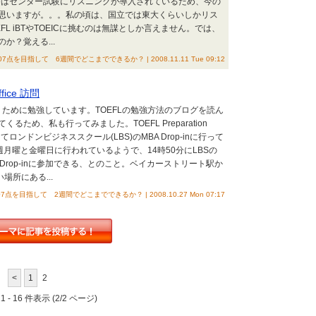
今はセンター試験にリスニングが導入されているため、今の
思いますが。。。私の頃は、国立では東大くらいしかリス
L iBTやTOEICに挑むのは無謀としか言えません。では、
か？覚える...
07点を目指して 6週間でどこまでできるか？ | 2008.11.11 Tue 09:12
ffice 訪問
に行くために勉強しています。TOEFLの勉強方法のブログを読ん
ため、私も行ってみました。TOEFL Preparation
ロンドンビジネススクール(LBS)のMBA Drop-inに行って
、毎週月曜と金曜日に行われているようで、14時50分にLBSの
BA Drop-inに参加できる、とのこと。ベイカーストリート駅か
場所にある...
07点を目指して 2週間でどこまでできるか？ | 2008.10.27 Mon 07:17
<
1
2
 - 16 件表示 (2/2 ページ)