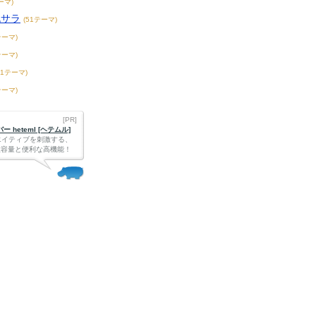
ーマ)
脱サラ
(51テーマ)
テーマ)
テーマ)
61テーマ)
テーマ)
[PR]
 heteml [ヘテムル]
エイティブを刺激する、
Bの大容量と便利な高機能！