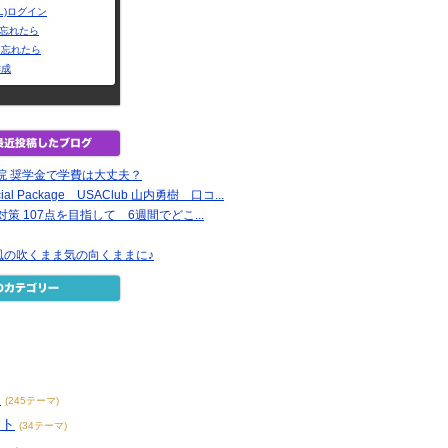
L)ログイン
Dを忘れたら
を忘れたら
作成
院 奨学金で学費は大丈夫？
ial Package USAClub 山内勇樹 口コ...
t対策 107点を目指して 6週間でどこ...
風の吹くまま気の向くままに♪
ト
ス
(245テーマ)
イト
(34テーマ)