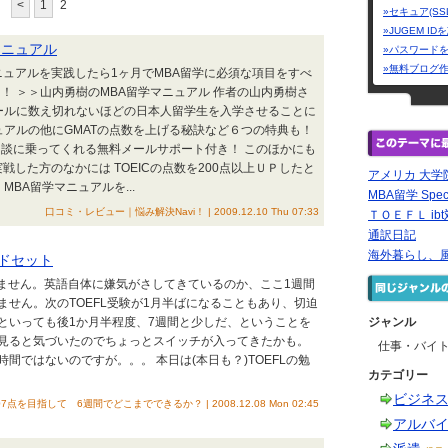
<
1
2
»セキュア(SS
»JUGEM I
マニュアル
»パスワード
»無料ブログ
ニュアルを実践したら1ヶ月でMBA留学に必須な項目をすべ
！ ＞＞山内勇樹のMBA留学マニュアル 作者の山内勇樹さ
ールに数え切れないほどの日本人留学生を入学させることに
ュアルの他にGMATの点数を上げる秘訣など６つの特典も！
談に乗ってくれる無料メールサポート付き！ このほかにも
戦した方のなかには TOEICの点数を200点以上ＵＰしたと
アメリカ 大学
MBA留学マニュアルを...
MBA留学 Spec
口コミ・レビュー｜悩み解決Navi！ | 2009.12.10 Thu 07:33
ＴＯＥＦＬ ib
通訳日記
海外暮らし、
ンドセット
いません。英語自体に嫌気がさしてきているのか、ここ1週間
せん。次のTOEFL受験が1月半ばになることもあり、切迫
といっても後1か月半程度、7週間と少しだ、ということを
ジャンル
見ると気づいたのでちょっとスイッチが入ってきたかも。
仕事・バイ
間ではないのですが。。。 本日は(本日も？)TOEFLの勉
カテゴリー
ビジネ
07点を目指して 6週間でどこまでできるか？ | 2008.12.08 Mon 02:45
アルバ