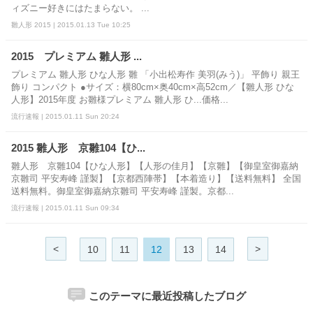
ィズニー好きにはたまらない。 ...
雛人形 2015 | 2015.01.13 Tue 10:25
2015 プレミアム 雛人形 ...
プレミアム 雛人形 ひな人形 雛 「小出松寿作 美羽(みう)」 平飾り 親王
飾り コンパクト ●サイズ：横80cm×奥40cm×高52cm／【雛人形 ひな
人形】2015年度 お雛様プレミアム 雛人形 ひ...価格...
流行速報 | 2015.01.11 Sun 20:24
2015 雛人形 京雛104【ひ...
雛人形 京雛104【ひな人形】【人形の佳月】【京雛】【御皇室御嘉納
京雛司 平安寿峰 謹製】【京都西陣帯】【本着造り】【送料無料】 全国
送料無料。御皇室御嘉納京雛司 平安寿峰 謹製。京都...
流行速報 | 2015.01.11 Sun 09:34
<
>
10
11
12
13
14
このテーマに最近投稿したブログ