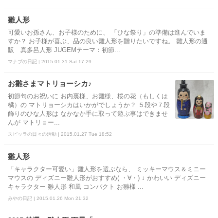
雛人形
可愛いお孫さん、お子様のために、 「ひな祭り」の準備は進んでいま
すか？ お子様が喜ぶ、品の良い雛人形を贈りたいですね。 雛人形の通
販 真多呂人形 JUGEMテーマ：初節...
マナブの日記 | 2015.01.31 Sat 17:29
お雛さまマトリョーシカ♪
初節句のお祝いに お内裏様、お雛様、桜の花（もしくは
橘）の マトリョーシカはいかがでしょうか？ ５段や７段
飾りのひな人形は なかなか手に取って遊ぶ事はできませ
んが マトリョー...
スピッラの日々の活動 | 2015.01.27 Tue 18:52
雛人形
「キャラクター可愛い」雛人形を選ぶなら、 ミッキーマウス＆ミニー
マウスの ディズニー雛人形がおすすめ( ・∀・) ↓ かわいい ディズニー
キャラクター 雛人形 和風 コンパクト お雛様 ...
みやの日記 | 2015.01.26 Mon 21:32