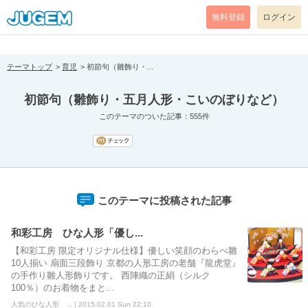
[pear_error: message="Success" code=0 mode=return level=notice
prefix="" info=""]
無料登録
ログイン
テーマトップ
育児
初節句（雛飾り・...
初節句（雛飾り・五月人形・こいのぼりなど）
このテーマのついた記事：555件
このテーマに投稿された記事
和彩工房 ひな人形「優し...
【和彩工房 限定オリジナル仕様】優しい笑顔のわらべ雛
10人揃い 扇面三段飾り 京都の人形工房の老舗『龍虎堂』
の手作り雛人形飾りです。 西陣織の正絹（シルク
100％）のお着物をまと...
人気のひな人形 ... | 2015.02.01 Sun 22:10