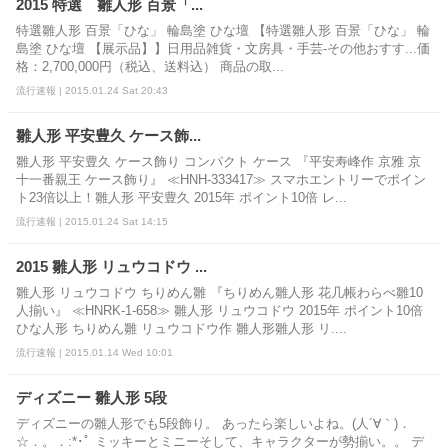
2015 特選 雛人形 百景「...
特選雛人形 百景「ひな」 輪島塗 ひな壇 【特選雛人形 百景「ひな」 輪
島塗 ひな壇 【展示品】】日用品雑貨・文房具・手芸-その他おすす...価
格：2,700,000円（税込、送料込） 商品の取...
流行速報 | 2015.01.24 Sat 20:43
雛人形 平安豊久 ケース飾...
雛人形 平安豊久 ケース飾り コンパクト ケース 『平安寿峰作 京雅 京
十一番親王 ケース飾り』 ≪HNH-333417≫ スマホエントリーでポイン
ト23倍以上！雛人形 平安豊久 2015年 ポイント10倍 レ...
流行速報 | 2015.01.24 Sat 14:15
2015 雛人形 リュウコドウ ...
雛人形 リュウコドウ ちりめん雛 『ちりめん雛人形 花几帳わらべ雛10
人揃い』 ≪HNRK-1-658≫ 雛人形 リュウコドウ 2015年 ポイント10倍
ひな人形 ちりめん雛 リュウコドウ作 雛人形雛人形 リ....
流行速報 | 2015.01.14 Wed 10:01
ディズニー 雛人形 5段
ディズニーの雛人形でも5段飾り。 あったら楽しいよね。(人´∀｀)．
☆．。．:*･ﾟ ミッキーとミニーそして、キャラクターが勢揃い。。 デ