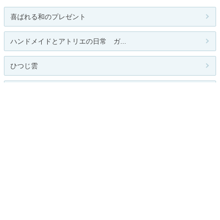
喜ばれる和のプレゼント
ハンドメイドとアトリエの日常 ガ...
ひつじ雲
コフレ店長ブログ
流行速報
関連カテゴリー
出産・妊娠
育児
教育
食育
親バカ
育児相談・情報
その他
お題