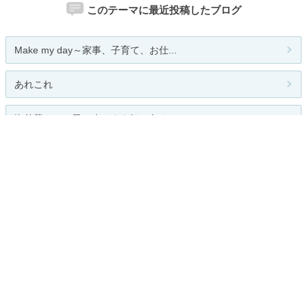
このテーマに最近投稿したブログ
Make my day～家事、子育て、お仕...
あれこれ
海外暮らし、風の吹くまま気の向く...
久米詔子の日記
流行速報
関連カテゴリー
出産・妊娠
育児
教育
食育
親バカ
育児相談・情報
その他
お題