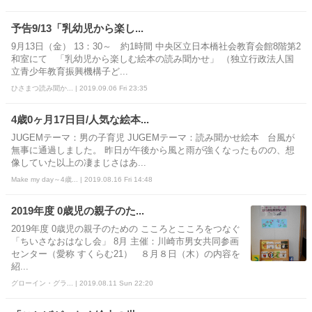
予告9/13「乳幼児から楽し...
9月13日（金） 13：30～ 約1時間 中央区立日本橋社会教育会館8階第2
和室にて 「乳幼児から楽しむ絵本の読み聞かせ」 （独立行政法人国
立青少年教育振興機構子ど...
ひさまつ読み聞か... | 2019.09.06 Fri 23:35
4歳0ヶ月17日目/人気な絵本...
JUGEMテーマ：男の子育児 JUGEMテーマ：読み聞かせ絵本 台風が
無事に通過しました。 昨日が午後から風と雨が強くなったものの、想
像していた以上の凄まじさはあ...
Make my day～4歳... | 2019.08.16 Fri 14:48
2019年度 0歳児の親子のた...
2019年度 0歳児の親子のための こころとこころをつなぐ
「ちいさなおはなし会」 8月 主催：川崎市男女共同参画
センター（愛称 すくらむ21） ８月８日（木）の内容を
紹...
グローイン・グラ... | 2019.08.11 Sun 22:20