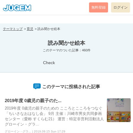
[pear_error: message="Success" code=0 mode=return level=notice
prefix="" info=""]
無料登録
ログイン
テーマトップ
育児
読み聞かせ絵本
読み聞かせ絵本
このテーマのついた記事：460件
Check
このテーマに投稿された記事
2019年度 0歳児の親子のた...
2019年度 0歳児の親子のための こころとこころをつなぐ
「ちいさなおはなし会」 9月 主催：川崎市男女共同参画
センター（愛称 すくらむ21） 運営：特定非営利活動法人
グローイン・グラ...
グローイン・グラ... | 2019.09.15 Sun 17:29