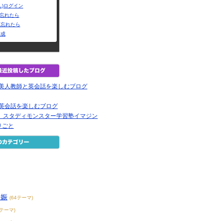
L)ログイン
Dを忘れたら
を忘れたら
作成
の美人教師と英会話を楽しむブログ
で英会話を楽しむブログ
強】スタディモンスター学習塾イマジン
りごと
妊娠
(64テーマ)
3テーマ)