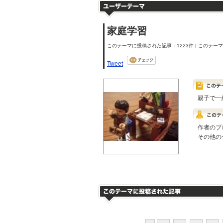
家庭学習
このテーマに投稿された記事：1223件 | このテーマの
Tweet
親子で一
作者のブ
その他の