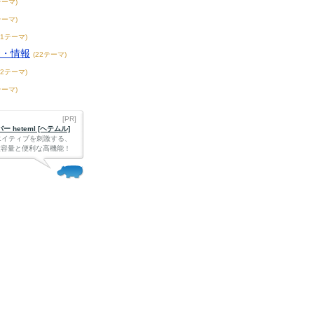
テーマ)
テーマ)
11テーマ)
談・情報
(22テーマ)
42テーマ)
テーマ)
[PR]
 heteml [ヘテムル]
エイティブを刺激する、
Bの大容量と便利な高機能！