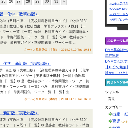
25
26
27
28
29
30
31
>
»セキュア(SS
»JUGEM I
訂版 化学（数研出版）
»パスワード
»無料ブログ
化学（数研出版） 【高校理科教科書ガイド】〔化学 313〕
整理｜数研出版（数研図書・学習ブックス）★既刊 【一
・ワーク一覧 【一覧】物理 教科書ガイド・準拠問題集・
イド・準拠問題集・ワーク一覧 【一覧】化学 教科書ガイ
礎 教科書ガイド・準拠問題集・ワーク一覧 ...
さーっと見発見伝（本館） | 2018.04.10 Tue 16:33
DMM英会話
流行速報
DMM英会話
版 化学 新訂版（実教出版）
【10分で勉
化学 新訂版（実教出版） 【高校理科教科書ガイド】〔化学
誰かの…ひと
★教科書アドバイザー｜実教出版★既刊 【一覧】物理基
覧 【一覧】物理 教科書ガイド・準拠問題集・ワーク一覧
題集・ワーク一覧 【一覧】化学 教科書ガイド・準拠問題
イド・準拠問題集・ワーク一覧 【一覧】生...
ジャンル
育児
さーっと見発見伝（本館） | 2018.04.10 Tue 16:33
カテゴリー
学 新訂版（実教出版）
出産・
訂版（実教出版） 【高校理科教科書ガイド】〔化学 310〕
育児
(14
バイザー｜★既刊 【一覧】物理基礎 教科書ガイド・準拠