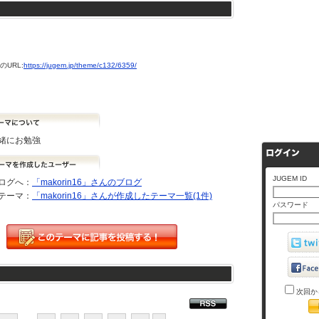
URL:
https://jugem.jp/theme/c132/6359/
緒にお勉強
JUGEM ID
ログへ：
「makorin16」さんのブログ
テーマ：
「makorin16」さんが作成したテーマ一覧(1件)
パスワード
次回か