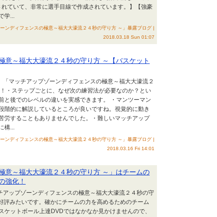
されていて、非常に選手目線で作成されています。】【強豪
...
ーンディフェンスの極意～福大大濠流２４秒の守り方 ～」暴露ブログ |
2018.03.18 Sun 01:07
極意～福大大濠流２４秒の守り方 ～【バスケット
は、「マッチアップゾーンディフェンスの極意～福大大濠流２
介！・ステップごとに、なぜ次の練習法が必要なのか？とい
前と後でのレベルの違いを実感できます。 ・マンツーマン
段階的に解説しているところが良いですね。視覚的に動き
苦労することもありませんでした。・難しいマッチアップ
...
ーンディフェンスの極意～福大大濠流２４秒の守り方 ～」暴露ブログ |
2018.03.16 Fri 14:01
極意～福大大濠流２４秒の守り方 ～」はチームの
の強化！
ッチアップゾーンディフェンスの極意～福大大濠流２４秒の守
大好評みたいです。確かにチームの力を高めるためのチーム
スケットボール上達DVDではなかなか見かけませんので、