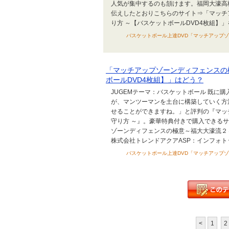
人気が集中するのも頷けます。福岡大濠高
伝えしたとおりこちらのサイト⇒「マッチ
り方 ～【バスケットボールDVD4枚組】」を
バスケットボール上達DVD「マッチアップゾ
「マッチアップゾーンディフェンスの
ボールDVD4枚組】」はどう？
JUGEMテーマ：バスケットボール 既に
が、マンツーマンを土台に構築していく方
せることができますね。」と評判の『マッ
守り方 ～』。豪華特典付きで購入できる
ゾーンディフェンスの極意～福大大濠流２４
株式会社トレンドアクアASP：インフォトップ
バスケットボール上達DVD「マッチアップゾ
<
1
2