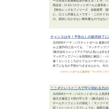
ール全国大会優勝監督が教える！】今、バ
商品名：U-12バスケットボール上達革命
【柿生レッズ＆フィリーズ 佐能俊秀 指
に、口コミ評価も上々です！・このＤＶＤ
の、絶対に欠かせない教科書なのではないでし
チャンスは今！予告なしの販売終了に
JUGEMテーマ：バスケットボール 最新
ル上達DVDと比べても、「マッチアップ
(株式会社トレンドアクア)の人気には目
マッチアップゾーンを段階的に解説！・バ
修！というところがとてもユーザーのこと
終了になるか予想がつきませんから、今のうち
バスケットボール上達DVD「マッチアップゾ
ここぞというところで守り切れる力が
JUGEMテーマ：バスケットボール 人気
福大大濠流２４秒の守り方 ～(株式会社ト
チームディフェンスの強化！・マンツーマ
説！といったところでしょうか。福岡大濠