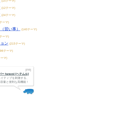
賞
(15テーマ)
賞
(12テーマ)
賞
(24テーマ)
3テーマ)
こ（習い事）
(140テーマ)
4テーマ)
ション
(215テーマ)
396テーマ)
テーマ)
[PR]
 heteml [ヘテムル]
エイティブを刺激する、
Bの大容量と便利な高機能！