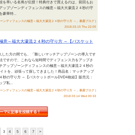
校を率いる名将が伝授！特典付きで買えるのは、前回もお
アップゾーンディフェンスの極意～福大大濠流２４秒の守
豪華特...
ーンディフェンスの極意～福大大濠流２４秒の守り方 ～」暴露ブログ |
2018.03.15 Thu 22:05
極意～福大大濠流２４秒の守り方 ～【バスケット
購入した方の間でも、「難しいマッチアップゾーンの導入です
法ですので、これなら短時間でディフェンス力をアップさ
チアップゾーンディフェンスの極意～福大大濠流２４秒の
サイトを、頑張って探してきました！商品名：マッチアップ
秒の守り方 ～【バスケットボールDVD4枚組】販売元：
私...
ーンディフェンスの極意～福大大濠流２４秒の守り方 ～」暴露ブログ |
2018.03.14 Wed 00:33
3
4
5
6
7
>