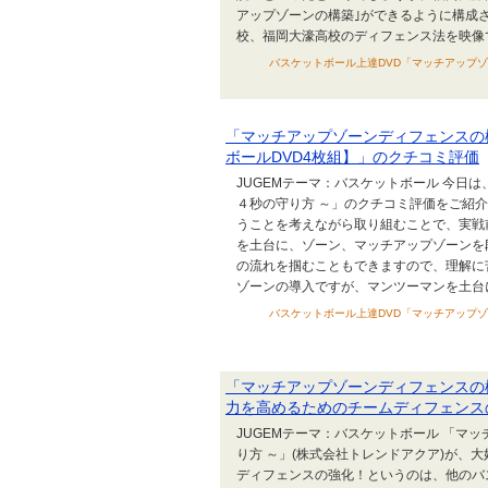
アップゾーンの構築｣ができるように構成
校、福岡大濠高校のディフェンス法を映像で学
バスケットボール上達DVD「マッチアップゾ
「マッチアップゾーンディフェンスの
ボールDVD4枚組】」のクチコミ評価
JUGEMテーマ：バスケットボール 今日
４秒の守り方 ～」のクチコミ評価をご紹
うことを考えながら取り組むことで、実戦
を土台に、ゾーン、マッチアップゾーンを
の流れを掴むこともできますので、理解に
ゾーンの導入ですが、マンツーマンを土台に構
バスケットボール上達DVD「マッチアップゾ
「マッチアップゾーンディフェンスの
力を高めるためのチームディフェンス
JUGEMテーマ：バスケットボール 「マ
り方 ～」(株式会社トレンドアクア)が、
ディフェンスの強化！というのは、他のバ