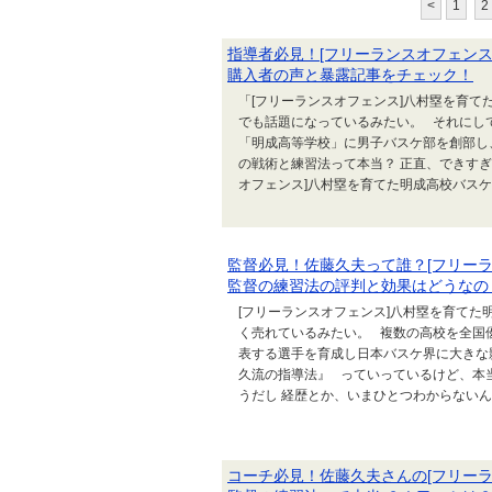
<
1
2
指導者必見！[フリーランスオフェン
購入者の声と暴露記事をチェック！
「[フリーランスオフェンス]八村塁を育て
でも話題になっているみたい。 それにし
「明成高等学校」に男子バスケ部を創部し
の戦術と練習法って本当？ 正直、できす
オフェンス]八村塁を育てた明成高校バスケ
監督必見！佐藤久夫って誰？[フリー
監督の練習法の評判と効果はどうなの
[フリーランスオフェンス]八村塁を育てた
く売れているみたい。 複数の高校を全国
表する選手を育成し日本バスケ界に大きな
久流の指導法』 っていっているけど、本当
うだし 経歴とか、いまひとつわからないん
コーチ必見！佐藤久夫さんの[フリー