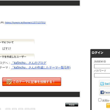
RL:
https://jugem.jp/theme/c137/13701/
 ばすけ
JUGEM ID
ログへ：
「ka5nchu」さんのブログ
テーマ：
「ka5nchu」さんが作成したテーマ一覧(1件)
パスワード
次回か