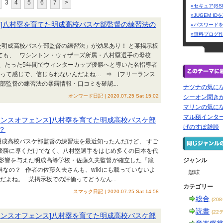
3
4
5
6
7
>
»セキュア(SS
»JUGEM I
ス]八村塁を育てた明成高校バスケ部監督の練習法の
»パスワード
»無料ブログ
た明成高校バスケ部監督の練習法」が効果あり！ と某掲示板
ても、 ワシントン・ウィザーズ所属・八村塁選手の母校
、たった5年間でウィンターカップ優勝へと導いた名指導者
ぎって感じで、信じられないんだよね… ⇒ [フリーランス
部監督の練習法の暴露情報・口コミを確認...
ナツナの気に
オンワード日記 | 2020.07.25 Sat 15:02
シーオン聞き
マリンの気に
マル秘インタ
ランスオフェンス]八村塁を育てた明成高校バスケ部
げのすぽ雑談
？
明成高校バスケ部監督の練習法を最近知ったんだけど、 すご
優勝に導くだけでなく、八村塁選手をはじめ多くの日本を代
影響を与えた明成高等学校・佐藤久夫監督が確立した『籠
ジャンル
なの？ 作者の佐藤久夫さんも、wikiにも載っていないよ
趣味
だよね。 某掲示板での評価ってどうなん...
カテゴリー
スマック日記 | 2020.07.25 Sat 14:58
総合
(20
読書
(22
ランスオフェンス]八村塁を育てた明成高校バスケ部