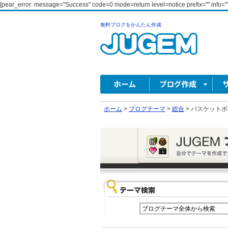
[pear_error: message="Success" code=0 mode=return level=notice prefix="" info=""
無料ブログをかんたん作成
ホーム
>
ブログテーマ
>
総合
>
バスケットボ