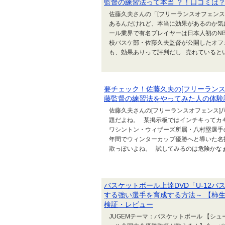
監督の練習法って本当 ？！口コミは
佐藤久夫さんの「[フリーランスオフェンス
あるんだけれど、本当に効果があるのか気
ール業界で有名プレイヤーは日本人初のNB
校バスケ部・佐藤久夫監督が公開したオフ
も、効果ありって評判だし 売れているとい
要チェック！佐藤久夫の[フリーラン
藤監督の練習法をやってみた人の体験
佐藤久夫さんの[フリーランスオフェンス]
題だよね。 某掲示板ではインチキってカ
ワシントン・ウィザーズ所属・八村塁選手
年間でウィンターカップ優勝へと導いた名
欺っぽいよね。 試してみるのは危険かなぁ
バスケットボール上達DVD「U-12
する強い選手を育成する方法～ 【柿
検証・レビュー
JUGEMテーマ：バスケットボール 【シ