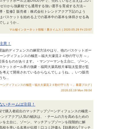
スケットボール上達DVDの中で、売れていると言えばコレ↓
～ゼロから強豪校でも通用する強い選手を育成する方法～
導・監修】販売者：株式会社トレンドアクア下記のよう
はバスケットを始める上での基本中の基本を体得させる為
ょうか...
マル秘インターネット情報！裏タイムス | 2020.05.29 Fri 23:07
注意！
の理論的ディフェンスの練習方法やはり、他のバスケットボー
ゾーンディフェンスの極意～福大大濠流２４秒の守り方 ～」
を見張るものがあります。・マンツーマンを土台に、ゾーン、
スケットボール界の強豪・福岡大濠高校片峯聡太監督が監
を考えて開発されているからなんでしょうね。。いつ販売
...
ーンディフェンスの極意～福大大濠流２４秒の守り方 ～」暴露ブログ |
2018.03.19 Mon 09:04
ないチームは注目！
炸裂で購入者続出のマッチアップゾーンディフェンスの極意～
レンドアクア)人気の秘訣は、・チームの力を高めるための
ンを土台に、ゾーン、マッチアップゾーンを段階的に解
高校を率いる名将が伝授！口コミ評価も【効果的な｢マッチ