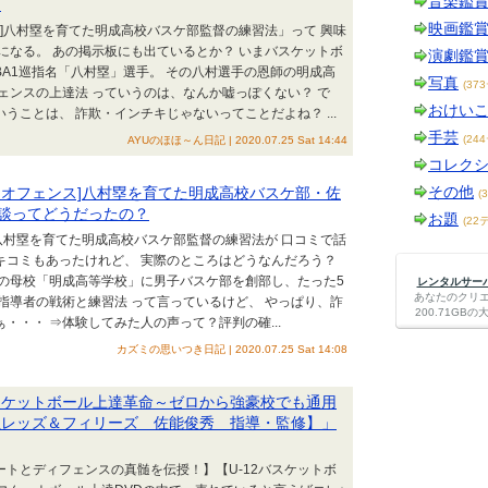
音楽鑑
？
映画鑑
]八村塁を育てた明成高校バスケ部監督の練習法」って 興味
になる。 あの掲示板にも出ているとか？ いまバスケットボ
演劇鑑
A1巡指名「八村塁」選手。 その八村選手の恩師の明成高
写真
(37
ェンスの上達法 っていうのは、なんか嘘っぽくない？ で
おけい
うことは、 詐欺・インチキじゃないってことだよね？ ...
手芸
(24
AYUのほほ～ん日記 | 2020.07.25 Sat 14:44
コレク
その他
スオフェンス]八村塁を育てた明成高校バスケ部・佐
(
談ってどうだったの？
お題
(22
八村塁を育てた明成高校バスケ部監督の練習法が 口コミで話
キコミもあったけれど、 実際のところはどうなんだろう？
の母校「明成高等学校」に男子バスケ部を創部し、たった5
レンタルサーバー
あなたのクリ
指導者の戦術と練習法 って言っているけど、 やっぱり、詐
200.71G
・・・ ⇒体験してみた人の声って？評判の確...
カズミの思いつき日記 | 2020.07.25 Sat 14:08
バスケットボール上達革命～ゼロから強豪校でも通用
生レッズ＆フィリーズ 佐能俊秀 指導・監修】」
ュートとディフェンスの真髄を伝授！】【U-12バスケットボ