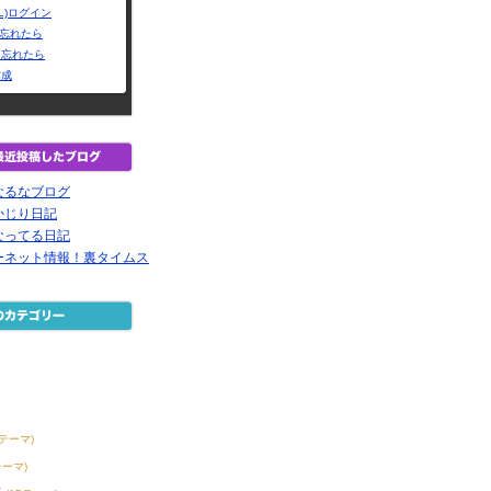
L)ログイン
Dを忘れたら
を忘れたら
作成
なるなブログ
かじり日記
なってる日記
ーネット情報！裏タイムス
8テーマ)
テーマ)