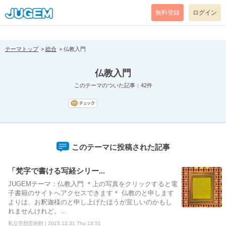
[pear_error: message="Success" code=0 mode=return level=notice
prefix="" info=""]
無料登録
ログイン
テーマトップ
総合
仏教入門
仏教入門
このテーマのついた記事：42件
このテーマに投稿された記事
「梵字で書ける写経シリー...
JUGEMテーマ：仏教入門 ＊上の写真をクリックすると電
子書籍のサイトへアクセスできます＊ 仏教のと申します
よりは、お釈迦様のと申し上げたほうが宜しいのかもし
れませんけれど。...
私立空想芸術館 | 2015.12.31 Thu 13:51