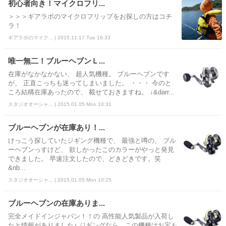
初心者向き！マイクロフリ...
＞＞＞ギアラボのマイクロフリップをお探しの方はコチ
ラ！
ギアラボのマイク... | 2015.11.17 Tue 16:33
唯一無二！ブルーヘブンＬ...
在庫がなかなかない、 超人気機種。 ブルーヘブンです
が、 正直こっちも迷ってしまいました。 ・・・ 今のと
ころ結構在庫あったので、 載せておきますね。 ↓&darr...
スタジオオーシャ... | 2015.01.05 Mon 10:31
ブルーヘブンが在庫あり！...
けっこう探していたジギング機種で、 最強と噂の、 ブル
ーヘブンっすけど、 欲しかったこのカラーがやっと発見
できました。 早速注文したので、どきどきです。笑
&nb...
スタジオオーシャ... | 2015.01.05 Mon 10:25
ブルーヘブンの在庫ありま...
完全メイドインジャパン！！の 高性能人気製品が入荷し
たと情報がありました♪ ジギングなら、この機種はお宝も