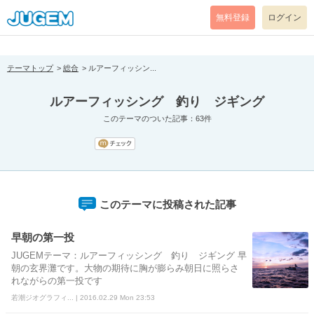
[pear_error: message="Success" code=0 mode=return level=notice
prefix="" info=""]
無料登録
ログイン
テーマトップ
総合
ルアーフィッシン...
ルアーフィッシング 釣り ジギング
このテーマのついた記事：63件
このテーマに投稿された記事
早朝の第一投
JUGEMテーマ：ルアーフィッシング 釣り ジギング 早
朝の玄界灘です。大物の期待に胸が膨らみ朝日に照らさ
れながらの第一投です
若潮ジオグラフィ... | 2016.02.29 Mon 23:53