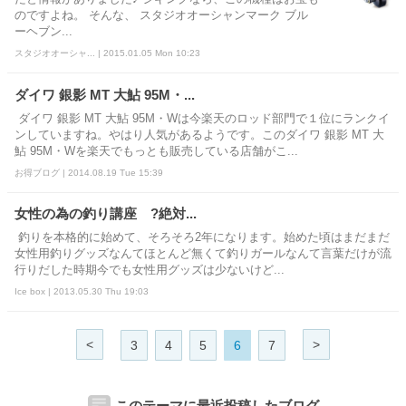
のですよね。 そんな、 スタジオオーシャンマーク ブル
ーヘブン...
スタジオオーシャ... | 2015.01.05 Mon 10:23
ダイワ 銀影 MT 大鮎 95M・...
ダイワ 銀影 MT 大鮎 95M・Wは今楽天のロッド部門で１位にランクイ
ンしていますね。やはり人気があるようです。このダイワ 銀影 MT 大
鮎 95M・Wを楽天でもっとも販売している店舗がこ...
お得ブログ | 2014.08.19 Tue 15:39
女性の為の釣り講座 ?絶対...
釣りを本格的に始めて、そろそろ2年になります。始めた頃はまだまだ
女性用釣りグッズなんてほとんど無くて釣りガールなんて言葉だけが流
行りだした時期今でも女性用グッズは少ないけど...
Ice box | 2013.05.30 Thu 19:03
<
>
3
4
5
6
7
このテーマに最近投稿したブログ