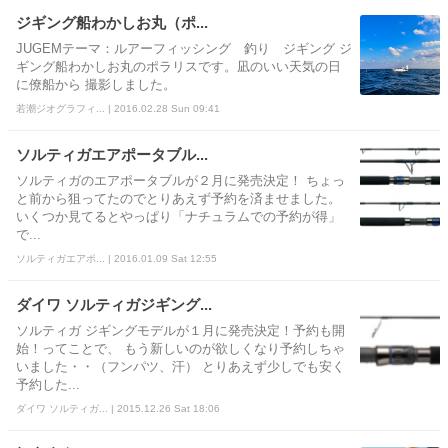
ジギング船わかしお丸（ポ...
JUGEMテーマ：ルアーフィッシング 釣り ジギング ジ
ギング船わかしお丸のポラリスです。凪のいい天気の日
に僚船から 撮影しました。
若潮ジオグラフィ... | 2016.02.28 Sun 09:41
ソルティガエアポータブル...
ソルティガのエアポータブルが２月に発売決定！ ちょっ
と前から狙ってたのでとりあえず予約を済ませました。
いくつか見てるとやっぱり「ナチュラムでの予約が得」
で...
ソルティガエアポ... | 2016.01.09 Sat 12:55
ダイワ ソルティガジギング...
ソルティガ ジギングモデルが１月に発売決定！予約も開
始！ってことで、 もう新しいのが欲しくなり予約しちゃ
いました・・（フンパツ、汗） とりあえず少しでも安く
予約した...
ダイワ ソルティガ... | 2015.12.26 Sat 18:06