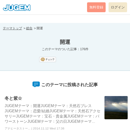
[pear_error: message="Success" code=0 mode=return level=notice
prefix="" info=""]
無料登録
ログイン
テーマトップ
総合
開運
開運
このテーマのついた記事：176件
このテーマに投稿された記事
冬と紫☆
JUGEMテーマ：開運JUGEMテーマ：天然石ブレス
JUGEMテーマ：恋愛/結婚JUGEMテーマ：天然石アクセ
サリーJUGEMテーマ：宝石・貴金属JUGEMテーマ：パ
ワーストーンJUGEMテーマ：父の日JUGEMテーマ...
アナヒータストー... | 2014.11.12 Wed 17:36