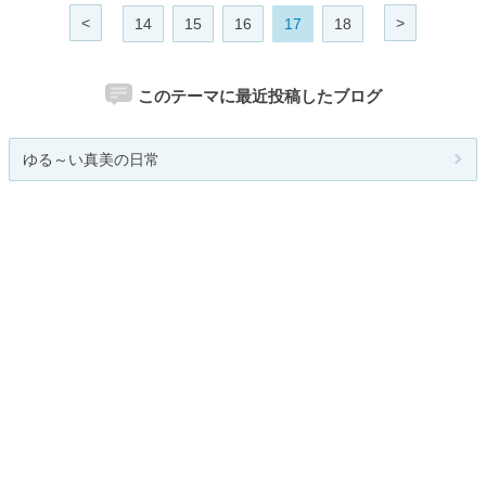
<
>
14
15
16
17
18
このテーマに最近投稿したブログ
ゆる～い真美の日常
非リア充マコトの戯言
恋するOZ君の酔っ払い日記
おきらく美人でダイエット成功後リ...
流行速報
関連カテゴリー