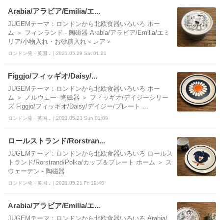
Arabia/アラビア/Emilia/エ...
JUGEMテーマ：ロンドンから北欧食器いろいろ ホー
ム ＞ フィンランド - 陶磁器 Arabia/アラビア/Emilia/エミ
リア/小物入れ・お砂糖入れ＜レア＞
ロンドン発・英国... | 2021.05.29 Sat 01:21
Figgjo/フィッギオ/Daisy/...
JUGEMテーマ：ロンドンから北欧食器いろいろ ホー
ム ＞ ノルウェー- 陶磁器 ＞ フィッギオ/デイジーシリー
ズ Figgjo/フィッギオ/Daisy/デイジー/プレート ...
ロンドン発・英国... | 2021.05.23 Sun 01:09
ロールストランド/Rorstran...
JUGEMテーマ：ロンドンから北欧食器いろいろ ロールス
トランド/Rorstrand/Polka/カップ＆プレート ホーム ＞ ス
ウェーデン - 陶磁器
ロンドン発・英国... | 2021.05.21 Fri 19:46
Arabia/アラビア/Emilia/エ...
JUGEMテーマ：ロンドンから北欧食器いろいろ Arabia/