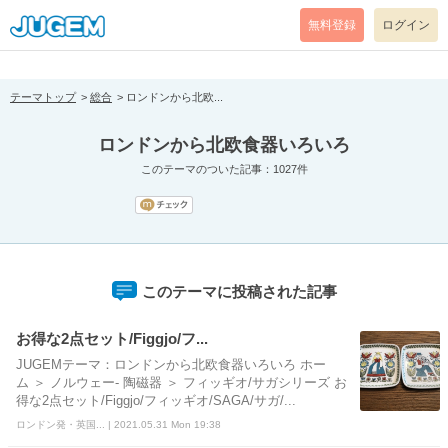
[pear_error: message="Success" code=0 mode=return level=notice
prefix="" info=""]
無料登録
ログイン
テーマトップ
総合
ロンドンから北欧...
ロンドンから北欧食器いろいろ
このテーマのついた記事：1027件
このテーマに投稿された記事
お得な2点セット/Figgjo/フ...
JUGEMテーマ：ロンドンから北欧食器いろいろ ホー
ム ＞ ノルウェー- 陶磁器 ＞ フィッギオ/サガシリーズ お
得な2点セット/Figgjo/フィッギオ/SAGA/サガ/...
ロンドン発・英国... | 2021.05.31 Mon 19:38