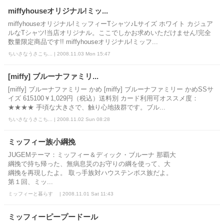
miffyhouseオリジナル!ミッ...
miffyhouseオリジナル!ミッフィーTシャツ♪Lサイズ ホワイト カジュア
ルなTシャツ!当店オリジナル。ここでしかお求めいただけません!完全
数量限定商品です!! miffyhouseオリジナル!ミッフ...
ちいさなうさこち... | 2008.11.03 Mon 15:47
[miffy] ブルーナファミリ...
[miffy] ブルーナファミリー かめ [miffy] ブルーナファミリー かめSSサ
イズ 615100￥1,029円（税込）送料別 カード利用可オススメ度：
★★★★ 手頃な大きさで、触り心地抜群です。ブル...
ちいさなうさこち... | 2008.11.02 Sun 08:28
ミッフィー族小綱挽
JUGEMテーマ：ミッフィー＆ディック・ブルーナ 那覇大
綱挽で持ち帰った、無病息災のお守りの綱を使って、大
綱挽を再現したよ。 取っ手族対ハウステンボス族だよ。
第１回、ミッ...
ミッフィーと暮らす | 2008.11.01 Sat 11:43
ミッフィーピープードール