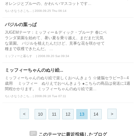
オレンジとブルーの、かわいいマスコットです...
ちいさなうさこち... | 2008.09.25 Thu 06:14
バジルの葉っぱ
JUGEMテーマ：ミッフィー＆ディック・ブルーナ 春にベ
ランダ菜園を始めて、暑い夏を乗り越え、まだまだ元気
な菜園。 バジルを植えたんだけど、見事な花を咲かせて
種まで収穫できたんだ。 ...
ミッフィーと暮らす | 2008.09.20 Sat 09:34
ミッフィーちゃんのぬり絵...
ミッフィーちゃんのぬり絵で楽しくおべんきょう ☆健脳セラピー3～4
歳用 ミッフィー ぬりえでおべんきょう ●こちらの商品は発送に1週
間程かかります。 ミッフィーちゃんのぬり絵で楽...
ちいさなうさこち... | 2008.09.16 Tue 07:11
<
>
10
11
12
13
14
このテーマに最近投稿したブログ