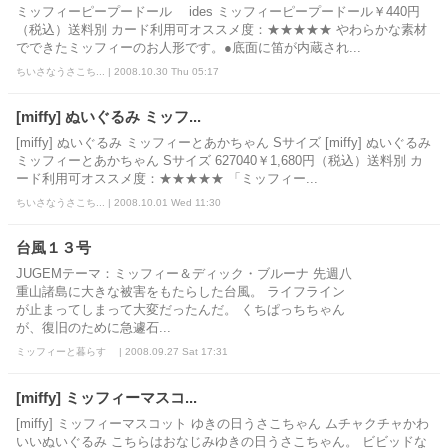
ミッフィーピープードール ides ミッフィーピープードール￥440円
（税込）送料別 カード利用可オススメ度：★★★★★ やわらかな素材
でできたミッフィーのお人形です。●底面に笛が内蔵され...
ちいさなうさこち... | 2008.10.30 Thu 05:17
[miffy] ぬいぐるみ ミッフ...
[miffy] ぬいぐるみ ミッフィーとあかちゃん Sサイズ [miffy] ぬいぐるみ
ミッフィーとあかちゃん Sサイズ 627040￥1,680円（税込）送料別 カ
ード利用可オススメ度：★★★★★ 「ミッフィー...
ちいさなうさこち... | 2008.10.01 Wed 11:30
台風１３号
JUGEMテーマ：ミッフィー＆ディック・ブルーナ 先週八
重山諸島に大きな被害をもたらした台風。 ライフライン
が止まってしまって大変だったんだ。 くちぱっちちゃん
が、復旧のために急遽石...
ミッフィーと暮らす | 2008.09.27 Sat 17:31
[miffy] ミッフィーマスコ...
[miffy] ミッフィーマスコット ゆきの日うさこちゃん ムチャクチャかわ
いいぬいぐるみ こちらはおなじみゆきの日うさこちゃん。 ビビッドな