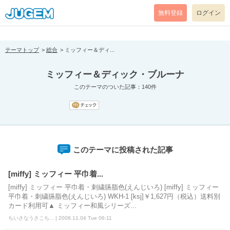
[pear_error: message="Success" code=0 mode=return level=notice
prefix="" info=""]
無料登録
ログイン
テーマトップ
総合
ミッフィー＆ディ...
ミッフィー＆ディック・ブルーナ
このテーマのついた記事：140件
このテーマに投稿された記事
[miffy] ミッフィー 平巾着...
[miffy] ミッフィー 平巾着・刺繍臙脂色(えんじいろ) [miffy] ミッフィー
平巾着・刺繍臙脂色(えんじいろ) WKH-1 [ksj]￥1,627円（税込）送料別
カード利用可▲ ミッフィー和風シリーズ...
ちいさなうさこち... | 2008.11.04 Tue 06:11