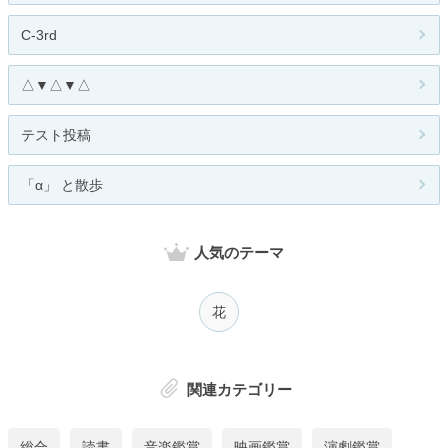
C-3rd
△▼△▼△
テスト投稿
「α」 と散歩
人気のテーマ
花
関連カテゴリー
総合
読書
音楽鑑賞
映画鑑賞
演劇鑑賞