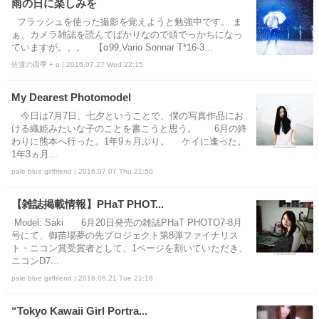
雨の日に楽しみを
フラッシュを使った撮影を覚えようと勉強中です。 ま
ぁ、カメラ雑誌を読んでばかりなので頭でっかちになっ
ていますが。。。 【α99,Vario Sonnar T*16-3...
佐渡の四季 + α | 2016.07.27 Wed 22:15
My Dearest Photomodel
今日は7月7日、七夕ということで、僕の写真作品にお
ける織姫みたいな子のことを書こうと思う。 6月の終
わりに熊本へ行った。1年9ヵ月ぶり。 ケイに逢った。
1年3ヵ月...
pale blue girlfriend | 2016.07.07 Thu 21:50
【雑誌掲載情報】PHaT PHOT...
Model: Saki 6月20日発売の雑誌PHaT PHOTO7-8月
号にて、御苗場夢の先プロジェクト第8弾ファイナリス
ト・ニコン賞受賞者として、1ページを割いていただき、
ニコンD7...
pale blue girlfriend | 2016.06.21 Tue 21:18
“Tokyo Kawaii Girl Portra...