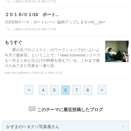
「α」 と散歩 | 2016.01.13 Wed 17:52
２０１６/０１/10 ポート...
JUGEMテーマ：ポートレート 臨時アップします<m(__)m>
「α」 と散歩 | 2016.01.13 Wed 17:48
もうすぐ
「夢の先プロジェクト」のワークショップがいよいよ
今月で最終回、ということで、I need someoneシリーズ
も一旦まとめと仕上げの時期を迎えている。これまで撮
りためてきた写真を一通り見...
pale blue girlfriend | 2016.01.11 Mon 21:07
<
>
4
5
6
7
8
このテーマに最近投稿したブログ
かずまのヘタクソ写真屋さん