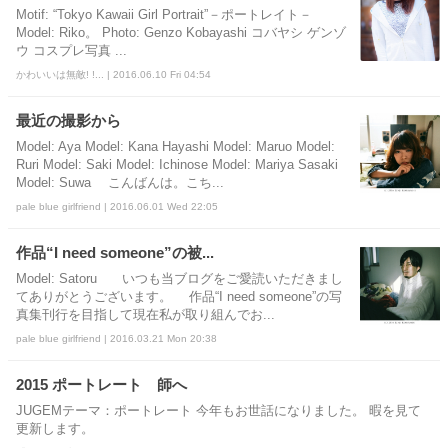
Motif: “Tokyo Kawaii Girl Portrait”－ポートレイト－
Model: Riko。 Photo: Genzo Kobayashi コバヤシ ゲンゾ
ウ コスプレ写真 ...
かわいいは無敵! !... | 2016.06.10 Fri 04:54
最近の撮影から
Model: Aya Model: Kana Hayashi Model: Maruo Model:
Ruri Model: Saki Model: Ichinose Model: Mariya Sasaki
Model: Suwa こんばんは。こち...
pale blue girlfriend | 2016.06.01 Wed 22:05
作品“I need someone”の被...
Model: Satoru いつも当ブログをご愛読いただきまし
てありがとうございます。 作品“I need someone”の写
真集刊行を目指して現在私が取り組んでお...
pale blue girlfriend | 2016.03.21 Mon 20:38
2015 ポートレート 師へ
JUGEMテーマ：ポートレート 今年もお世話になりました。 暇を見て
更新します。