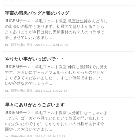
宇宙の暗黒バッグと狼のバッグ
JUGEMテーマ：羊毛フェルト教室 教室は生徒さんどうし
の出会いの場でもあります。初対面で盛り上がることも
よくありますが今日は特に天然素材のお２人のコラボで
楽しませていただきまし...
ねこ帽子作家の日常 | 2011.01.12 Wed 23:38
やりたい事がいっぱいで・・
JUGEMテーマ：羊毛フェルト教室 仲良し義姉妹でお見え
です。お互いにず～っとフェルトがしたかったのだとか
よくぞきてくださいました～。すごい偶然ですね。い、
いや必然なのでしょう今...
ねこ帽子作家の日常 | 2011.01.11 Tue 22:52
早々にありがとうございます
JUGEMテーマ：羊毛フェルト教室 大分前になっちゃいま
したが、ゴーガイを見ていただいて何回か問い合わせて
いただいたのですが、なかなかお互いの日程があわず今
回やっとお会いできまし...
ねこ帽子作家の日常 | 2011.01.07 Fri 17:43