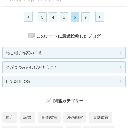
ねこ帽子作家の日常 | 2010.12.10 Fri 23:43
<
>
3
4
5
6
7
このテーマに最近投稿したブログ
ねこ帽子作家の日常
そがまつみのひびおもうこと
LINUS BLOG
関連カテゴリー
総合
読書
音楽鑑賞
映画鑑賞
演劇鑑賞