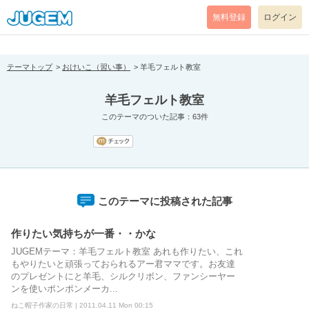
[pear_error: message="Success" code=0 mode=return level=notice
prefix="" info=""]
無料登録
ログイン
テーマトップ
おけいこ（習い事）
羊毛フェルト教室
羊毛フェルト教室
このテーマのついた記事：63件
このテーマに投稿された記事
作りたい気持ちが一番・・かな
JUGEMテーマ：羊毛フェルト教室 あれも作りたい、これ
もやりたいと頑張っておられるアー君ママです。お友達
のプレゼントにと羊毛、シルクリボン、ファンシーヤー
ンを使いポンポンメーカ...
ねこ帽子作家の日常 | 2011.04.11 Mon 00:15