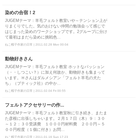
染めの合宿！2
JUGEMテーマ：羊毛フェルト教室いや～テンション上が
りまくりでした。気のおけない仲間の勉強会って感じで
はじまった染めのワークショップです。2グループに分け
て最初はまだら染めに挑戦色...
ねこ帽子作家の日常 | 2011.02.28 Mon 00:04
動物好きさん
JUGEMテーマ：羊毛フェルト教室 ホットなパッション
（・・しつこい？）に加え何故か、動物好きも集まって
います。Ｈさんはダルメシアン「フェルト羊毛の犬た
ち」（ブティック社）の中か...
ねこ帽子作家の日常 | 2011.02.04 Fri 00:55
フェルトアクセサリーの作...
JUGEMテーマ：羊毛フェルト教室秋に引き続き、またま
た彦根に出張しちゃいます。２月１７日（木）９：３０
～１２：３０受講費 １０００円材料費 ２００円～５
００円程度（１個に付き）お問...
ねこ帽子作家の日常 | 2011.01.16 Sun 17:23