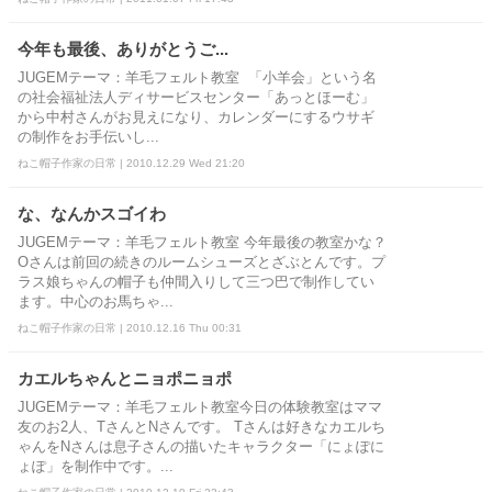
今年も最後、ありがとうご...
JUGEMテーマ：羊毛フェルト教室 「小羊会」という名
の社会福祉法人ディサービスセンター「あっとほーむ」
から中村さんがお見えになり、カレンダーにするウサギ
の制作をお手伝いし...
ねこ帽子作家の日常 | 2010.12.29 Wed 21:20
な、なんかスゴイわ
JUGEMテーマ：羊毛フェルト教室 今年最後の教室かな？
Oさんは前回の続きのルームシューズとざぶとんです。プ
ラス娘ちゃんの帽子も仲間入りして三つ巴で制作してい
ます。中心のお馬ちゃ...
ねこ帽子作家の日常 | 2010.12.16 Thu 00:31
カエルちゃんとニョポニョポ
JUGEMテーマ：羊毛フェルト教室今日の体験教室はママ
友のお2人、TさんとNさんです。 Tさんは好きなカエルち
ゃんをNさんは息子さんの描いたキャラクター「にょぽに
ょぽ」を制作中です。...