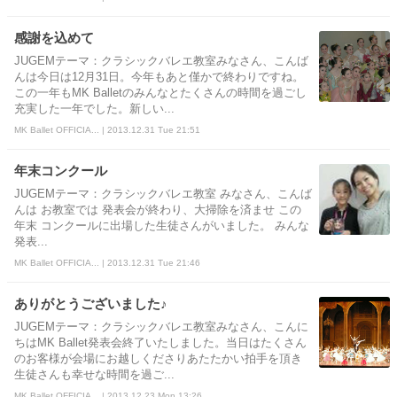
感謝を込めて
JUGEMテーマ：クラシックバレエ教室みなさん、こんば
んは今日は12月31日。今年もあと僅かで終わりですね。
この一年もMK Balletのみんなとたくさんの時間を過ごし
充実した一年でした。新しい...
MK Ballet OFFICIA... | 2013.12.31 Tue 21:51
年末コンクール
JUGEMテーマ：クラシックバレエ教室 みなさん、こんば
んは お教室では 発表会が終わり、大掃除を済ませ この
年末 コンクールに出場した生徒さんがいました。 みんな
発表...
MK Ballet OFFICIA... | 2013.12.31 Tue 21:46
ありがとうございました♪
JUGEMテーマ：クラシックバレエ教室みなさん、こんに
ちはMK Ballet発表会終了いたしました。当日はたくさん
のお客様が会場にお越しくださりあたたかい拍手を頂き
生徒さんも幸せな時間を過ご...
MK Ballet OFFICIA... | 2013.12.23 Mon 13:26