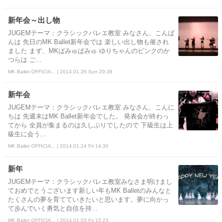
新年会～出し物
JUGEMテーマ：クラシックバレエ教室 みなさん、こんば
んは 先日のMK Ballet新年会では 楽しい出し物も催され
ました まず、MKぱみゅぱみゅ ゆりちゃんのピンクのか
つらは ご...
MK Ballet OFFICIA... | 2014.01.26 Sun 20:38
新年会
JUGEMテーマ：クラシックバレエ教室 みなさん、こんに
ちは 先週末はMK Ballet新年会でした。 発表会が終わっ
てから 全員が集まるのは久しぶりでしたので 下級生は上
級生に会う...
MK Ballet OFFICIA... | 2014.01.24 Fri 14:30
新年
JUGEMテーマ：クラシックバレエ教室みなさま明けまし
ておめでとうございます新しい年もMK Balletのみんなと
たくさんの夢を育てていきたいと思います。夢に向かっ
て歩んでいく勇気と自信を持...
MK Ballet OFFICIA... | 2014.01.03 Fri 15:23