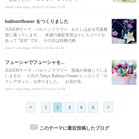
mano* cobo blog | 2016.07.31 Sun 17:28
balloonflower をつくりました
JUGEMテーマ：バルーンフラワー わたしはある写真教
室に通っています。 来週の撮影実習はドレスコードが
あって “浴衣” です。 その日は桔梗の柄...
mano* cobo blog | 2016.07.30 Sat 21:43
フューシャでフューシャを...
JUGEMテーマ：バルーンフラワー 投稿が前後してしま
いますが… ５月の Tokyo Balloon Flower レッスンで「ホ
クシアポット」を作りました。 お花の名...
mano* cobo blog | 2016.07.03 Sun 13:44
<
>
1
2
3
4
5
このテーマに最近投稿したブログ