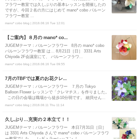
フラワー教室では久しぶりの基本レッスンを開催したの
ですが、今回２名の方にはじめて mano* cobo バルーン
フラワー教室 ...
mano* cobo blog | 2016.08.16 Tue 12:01
【ご案内】８月の mano* co...
JUGEMテーマ：バルーンフラワー 8月の mano* cobo
バルーンフラワー教室 は… 8月21日［日］ 3331 Arts
Chiyoda 2F会議室にて、 バルーンフラワ...
mano* cobo blog | 2016.08.16 Tue 09:55
7月のTBFでは夏のお花クレ...
JUGEMテーマ：バルーンフラワー ７月の Tokyo
Balloon Flower レッスンで「クレマチス」を作りました。
この日の会場は職場から徒歩10分弱です。 細貝せん...
mano* cobo blog | 2016.08.11 Thu 11:14
久しぶり…充実の２本立て！！
JUGEMテーマ：バルーンフラワー 本日7月31日［日］
は 3331 Arts Chiyoda さんで mano* cobo バルーンフラワ
ー教室でした。 レギュラーレッスン［...