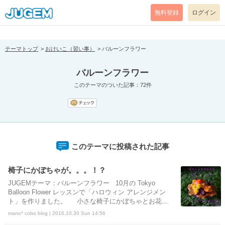
[pear_error: message="Success" code=0 mode=return level=notice
prefix="" info=""]
無料登録
ログイン
テーマトップ
おけいこ（習い事）
バルーンフラワー
バルーンフラワー
このテーマのついた記事：72件
このテーマに投稿された記事
椅子にかぼちゃが。。。！？
JUGEMテーマ：バルーンフラワー 10月の Tokyo
Balloon Flower レッスンで「ハロウィン アレンジメン
ト」を作りました。 小さな椅子にかぼちゃとお花...
mano* cobo blog | 2016.10.30 Sun 14:56