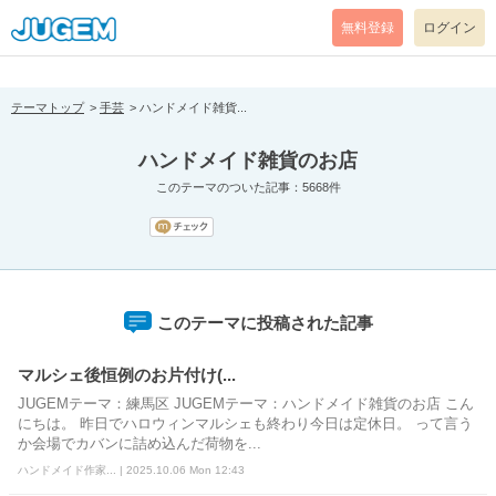
[pear_error: message="Success" code=0 mode=return level=notice
prefix="" info=""]
無料登録
ログイン
テーマトップ
手芸
ハンドメイド雑貨...
ハンドメイド雑貨のお店
このテーマのついた記事：5668件
このテーマに投稿された記事
マルシェ後恒例のお片付け(...
JUGEMテーマ：練馬区 JUGEMテーマ：ハンドメイド雑貨のお店 こん
にちは。 昨日でハロウィンマルシェも終わり今日は定休日。 って言う
か会場でカバンに詰め込んだ荷物を...
ハンドメイド作家... | 2025.10.06 Mon 12:43