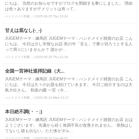
にちは。 当然のお知らせですがブログを閉鎖する事にしました。 理由
は色々ありますがデメリットは有って...
ハンドメイド作家... | 2025.09.25 Thu 13:24
甘えは底なし(-_-)
JUGEMテーマ：練馬区 JUGEMテーマ：ハンドメイド雑貨のお店 こん
にちは。 今日は少し辛辣なお話 世の中「甘え」で乗り切ろうとする人
って周りにいませんか？ 誰かが...
ハンドメイド作家... | 2025.09.25 Thu 12:19
全国一宮神社巡拝記録（大...
JUGEMテーマ：練馬区 JUGEMテーマ：ハンドメイド雑貨のお店 こん
にちは。 今日は久々のお題を続けていきます。 今日ご紹介するのは大
鳥大社さん。 和泉の國 一宮（今...
ハンドメイド作家... | 2025.09.24 Wed 12:17
本日絶不調(・・;)
JUGEMテーマ：練馬区 JUGEMテーマ：ハンドメイド雑貨のお店 おは
ようございます。 先週から続く体調不良が改善されません。 発熱はし
てないし咳も出ない。ただ体がダル...
ハンドメイド作家... | 2025.09.23 Tue 08:52