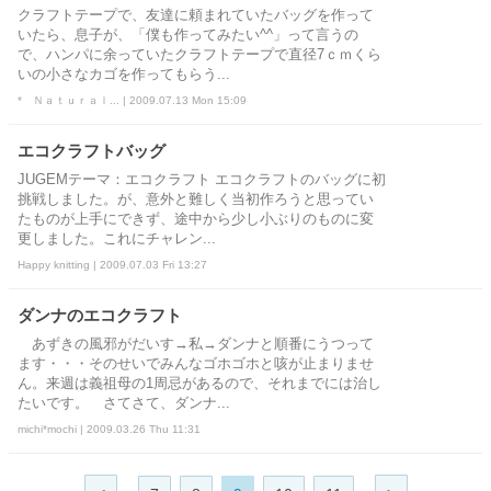
クラフトテープで、友達に頼まれていたバッグを作って
いたら、息子が、「僕も作ってみたい^^」って言うの
で、ハンパに余っていたクラフトテープで直径7ｃｍくら
いの小さなカゴを作ってもらう...
* Ｎａｔｕｒａｌ... | 2009.07.13 Mon 15:09
エコクラフトバッグ
JUGEMテーマ：エコクラフト エコクラフトのバッグに初
挑戦しました。が、意外と難しく当初作ろうと思ってい
たものが上手にできず、途中から少し小ぶりのものに変
更しました。これにチャレン...
Happy knitting | 2009.07.03 Fri 13:27
ダンナのエコクラフト
あずきの風邪がだいす→私→ダンナと順番にうつって
ます・・・そのせいでみんなゴホゴホと咳が止まりませ
ん。来週は義祖母の1周忌があるので、それまでには治し
たいです。 さてさて、ダンナ...
michi*mochi | 2009.03.26 Thu 11:31