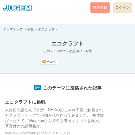
[pear_error: message="Success" code=0 mode=return level=notice
prefix="" info=""]
無料登録
ログイン
テーマトップ
手芸
エコクラフト
エコクラフト
このテーマのついた記事：132件
このテーマに投稿された記事
エコクラフトに挑戦
大分前の話なんですが、NHKのおしゃれ工房に触発され
てクラフトテープで小物入れを作ってみました。 初体験
だったので、WrapFunさんで初心者向けキットを購入。
写真付きの説明書が...
RAKUEN UNDECIDED | 2009.11.12 Thu 15:30