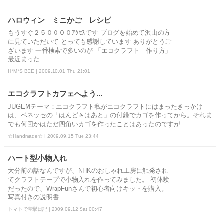
ハロウィン ミニかご レシピ
もうすぐ２５００００ｱｸｾｽです ブログを始めて沢山の方
に見ていただいて とっても感謝しています ありがとうご
ざいます 一番検索で多いのが 「エコクラフト 作り方」
最近まった...
H*M*S BEE | 2009.10.01 Thu 21:01
エコクラフトカフェへよう...
JUGEMテーマ：エコクラフト私がエコクラフトにはまったきっかけ
は、ベネッセの「はんど＆はあと」の付録でカゴを作ってから。それま
でも何回かはただ四角いカゴを作ったことはあったのですが...
☆Handmade☆ | 2009.09.15 Tue 23:44
ハート型小物入れ
大分前の話なんですが、NHKのおしゃれ工房に触発され
てクラフトテープで小物入れを作ってみました。 初体験
だったので、WrapFunさんで初心者向けキットを購入。
写真付きの説明書...
トマトで痙攣日記 | 2009.09.12 Sat 00:47