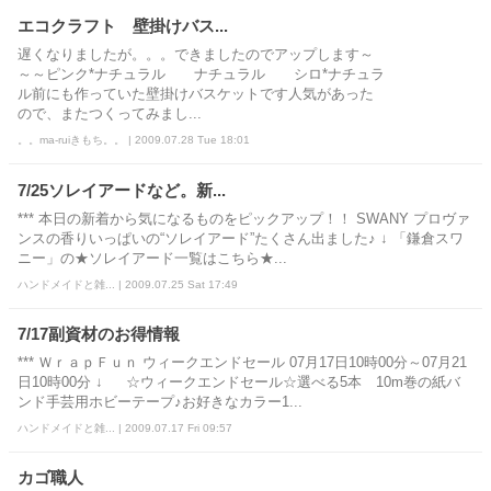
エコクラフト 壁掛けバス...
遅くなりましたが。。。できましたのでアップします～
～～ピンク*ナチュラル ナチュラル シロ*ナチュラ
ル前にも作っていた壁掛けバスケットです人気があった
ので、またつくってみまし...
。。ma-ruiきもち。。 | 2009.07.28 Tue 18:01
7/25ソレイアードなど。新...
*** 本日の新着から気になるものをピックアップ！！ SWANY プロヴァ
ンスの香りいっぱいの“ソレイアード”たくさん出ました♪ ↓ 「鎌倉スワ
ニー」の★ソレイアード一覧はこちら★...
ハンドメイドと雑... | 2009.07.25 Sat 17:49
7/17副資材のお得情報
*** ＷｒａｐＦｕｎ ウィークエンドセール 07月17日10時00分～07月21
日10時00分 ↓ ☆ウィークエンドセール☆選べる5本 10m巻の紙バ
ンド手芸用ホビーテープ♪お好きなカラー1...
ハンドメイドと雑... | 2009.07.17 Fri 09:57
カゴ職人