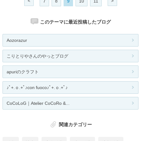
<
>
7
8
9
10
11
このテーマに最近投稿したブログ
Aozorazur
こりとりやさんのやっとブログ
apuriのクラフト
♪ﾟ+.ｏ.+ﾟ♪con fuoco♪ﾟ+.ｏ.+ﾟ♪
CoCoLoG｜Atelier CoCoRo &...
関連カテゴリー