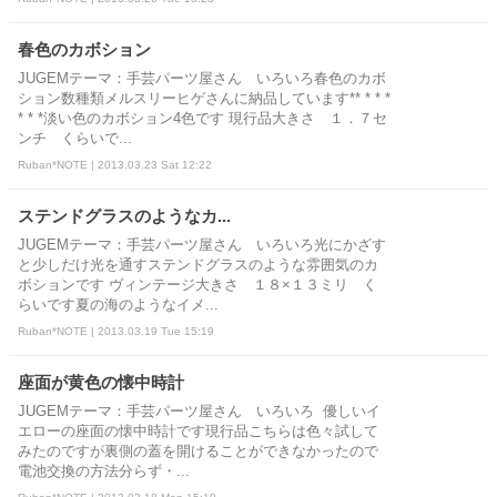
春色のカボション
JUGEMテーマ：手芸パーツ屋さん いろいろ春色のカボ
ション数種類メルスリーヒゲさんに納品しています** * * *
* * *淡い色のカボション4色です 現行品大きさ １．７セ
ンチ くらいで...
Ruban*NOTE | 2013.03.23 Sat 12:22
ステンドグラスのようなカ...
JUGEMテーマ：手芸パーツ屋さん いろいろ光にかざす
と少しだけ光を通すステンドグラスのような雰囲気のカ
ボションです ヴィンテージ大きさ １８×１３ミリ く
らいです夏の海のようなイメ...
Ruban*NOTE | 2013.03.19 Tue 15:19
座面が黄色の懐中時計
JUGEMテーマ：手芸パーツ屋さん いろいろ 優しいイ
エローの座面の懐中時計です現行品こちらは色々試して
みたのですが裏側の蓋を開けることができなかったので
電池交換の方法分らず・...