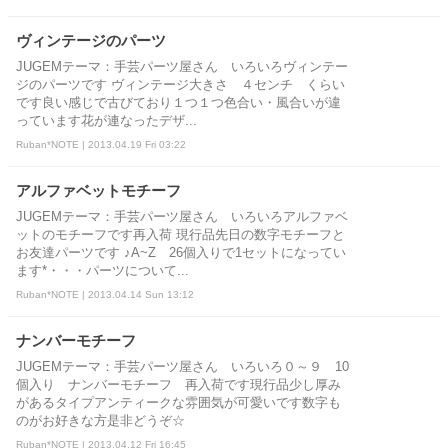
ヴィンテージのパーツ
JUGEMテーマ：手芸パーツ屋さん いろいろヴィンテー
ジのパーツです ヴィンテージ大きさ ４センチ くらい
です良い感じで古びており１つ１つ色合い・風合いが違
っています花が連なったデザ...
Ruban*NOTE | 2013.04.19 Fri 03:22
アルファベットモチーフ
JUGEMテーマ：手芸パーツ屋さん いろいろアルファベ
ットのモチーフです再入荷 現行品先日の数字モチーフと
お友達パーツです ♪A~Z 26個入りで1セットになってい
ます*・・・パーツについて...
Ruban*NOTE | 2013.04.14 Sun 13:12
ナンバーモチーフ
JUGEMテーマ：手芸パーツ屋さん いろいろ０～９ 10
個入り ナンバーモチーフ 再入荷です現行品少し厚み
があるタイプアンティークな雰囲気が可愛いです数字も
のがお好きな方是非どうぞ☆
Ruban*NOTE | 2013.04.12 Fri 16:45