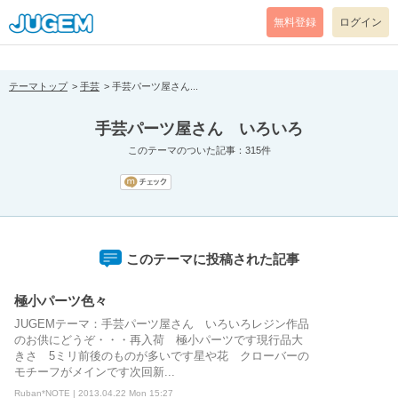
[pear_error: message="Success" code=0 mode=return level=notice
prefix="" info=""]
無料登録
ログイン
テーマトップ
手芸
手芸パーツ屋さん...
手芸パーツ屋さん いろいろ
このテーマのついた記事：315件
このテーマに投稿された記事
極小パーツ色々
JUGEMテーマ：手芸パーツ屋さん いろいろレジン作品
のお供にどうぞ・・・再入荷 極小パーツです現行品大
きさ 5ミリ前後のものが多いです星や花 クローバーの
モチーフがメインです次回新...
Ruban*NOTE | 2013.04.22 Mon 15:27