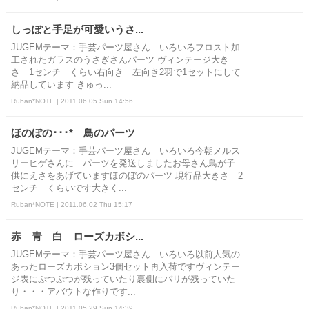
しっぽと手足が可愛いうさ...
JUGEMテーマ：手芸パーツ屋さん いろいろフロスト加
工されたガラスのうさぎさんパーツ ヴィンテージ大き
さ 1センチ くらい右向き 左向き2羽で1セットにして
納品しています きゅっ...
Ruban*NOTE | 2011.06.05 Sun 14:56
ほのぼの･･･* 鳥のパーツ
JUGEMテーマ：手芸パーツ屋さん いろいろ今朝メルス
リーヒゲさんに パーツを発送しましたお母さん鳥が子
供にえさをあげていますほのぼのパーツ 現行品大きさ 2
センチ くらいです大きく...
Ruban*NOTE | 2011.06.02 Thu 15:17
赤 青 白 ローズカボシ...
JUGEMテーマ：手芸パーツ屋さん いろいろ以前人気の
あったローズカボション3個セット再入荷ですヴィンテー
ジ表にぷつぷつが残っていたり裏側にバリが残っていた
り・・・アバウトな作りです...
Ruban*NOTE | 2011.05.29 Sun 14:39