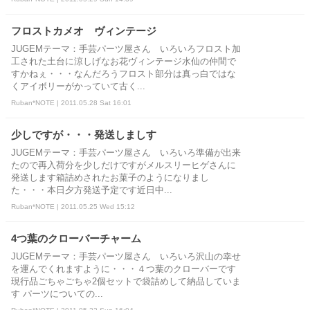
フロストカメオ ヴィンテージ
JUGEMテーマ：手芸パーツ屋さん いろいろフロスト加
工された土台に涼しげなお花ヴィンテージ水仙の仲間で
すかねぇ・・・なんだろうフロスト部分は真っ白ではな
くアイボリーがかっていて古く...
Ruban*NOTE | 2011.05.28 Sat 16:01
少しですが・・・発送しましす
JUGEMテーマ：手芸パーツ屋さん いろいろ準備が出来
たので再入荷分を少しだけですがメルスリーヒゲさんに
発送します箱詰めされたお菓子のようになりまし
た・・・本日夕方発送予定です近日中...
Ruban*NOTE | 2011.05.25 Wed 15:12
4つ葉のクローバーチャーム
JUGEMテーマ：手芸パーツ屋さん いろいろ沢山の幸せ
を運んでくれますように・・・４つ葉のクローバーです
現行品ごちゃごちゃ2個セットで袋詰めして納品していま
す パーツについての...