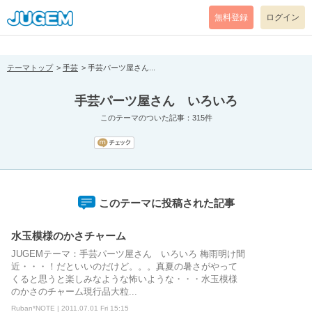
[pear_error: message="Success" code=0 mode=return level=notice
prefix="" info=""]
無料登録
ログイン
テーマトップ
手芸
手芸パーツ屋さん...
手芸パーツ屋さん いろいろ
このテーマのついた記事：315件
このテーマに投稿された記事
水玉模様のかさチャーム
JUGEMテーマ：手芸パーツ屋さん いろいろ 梅雨明け間
近・・・！だといいのだけど。。。真夏の暑さがやって
くると思うと楽しみなような怖いような・・・水玉模様
のかさのチャーム現行品大粒...
Ruban*NOTE | 2011.07.01 Fri 15:15