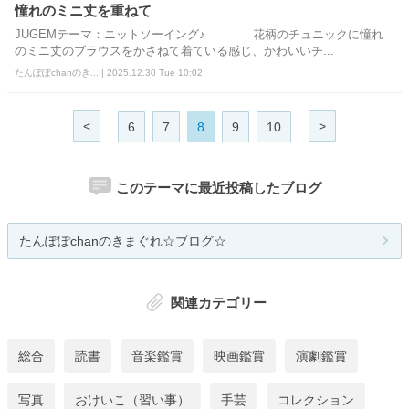
憧れのミニ丈を重ねて
JUGEMテーマ：ニットソーイング♪ 花柄のチュニックに憧れ
のミニ丈のブラウスをかさねて着ている感じ、かわいいチ...
たんぽぽchanのき... | 2025.12.30 Tue 10:02
<
>
6
7
8
9
10
このテーマに最近投稿したブログ
たんぽぽchanのきまぐれ☆ブログ☆
関連カテゴリー
総合
読書
音楽鑑賞
映画鑑賞
演劇鑑賞
写真
おけいこ（習い事）
手芸
コレクション