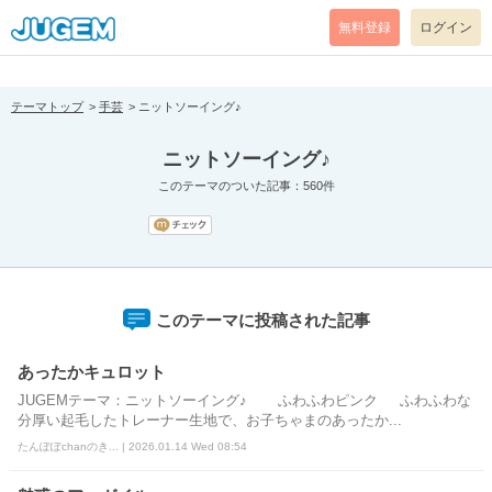
[pear_error: message="Success" code=0 mode=return level=notice
prefix="" info=""]
無料登録
ログイン
テーマトップ
手芸
ニットソーイング♪
ニットソーイング♪
このテーマのついた記事：560件
このテーマに投稿された記事
あったかキュロット
JUGEMテーマ：ニットソーイング♪ ふわふわピンク ふわふわな
分厚い起毛したトレーナー生地で、お子ちゃまのあったか...
たんぽぽchanのき... | 2026.01.14 Wed 08:54