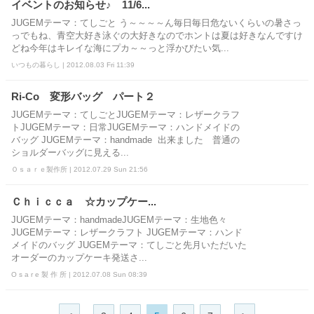
イベントのお知らせ♪ 11/6...
JUGEMテーマ：てしごと う～～～～ん毎日毎日危ないくらいの暑さっ
っでもね、青空大好き泳ぐの大好きなのでホントは夏は好きなんですけ
どね今年はキレイな海にプカ～～っと浮かびたい気...
いつもの暮らし | 2012.08.03 Fri 11:39
Ri-Co 変形バッグ パート２
JUGEMテーマ：てしごとJUGEMテーマ：レザークラフ
トJUGEMテーマ：日常JUGEMテーマ：ハンドメイドの
バッグ JUGEMテーマ：handmade 出来ました 普通の
ショルダーバッグに見える...
Ｏｓａｒｅ製作所 | 2012.07.29 Sun 21:56
Ｃｈｉｃｃａ ☆カップケー...
JUGEMテーマ：handmadeJUGEMテーマ：生地色々
JUGEMテーマ：レザークラフト JUGEMテーマ：ハンド
メイドのバッグ JUGEMテーマ：てしごと先月いただいた
オーダーのカップケーキ発送さ...
O s a r e 製 作 所 | 2012.07.08 Sun 08:39