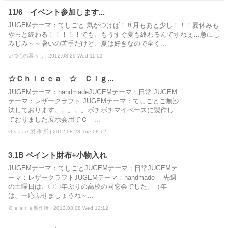
11/6 イベント参加します...
JUGEMテーマ：てしごと 気がつけば！８月もあと少し！！！夏休みも
やっと終わる！！！！！でも、もうすぐ夏も終わるんですねぇ…急にし
みじみ～～暑いの苦手だけど、夏は好きなので全く...
いつもの暮らし | 2012.08.29 Wed 11:01
☆Ｃｈｉｃｃａ ☆ Ｃｉｇ...
JUGEMテーマ：handmadeJUGEMテーマ：日常 JUGEM
テーマ：レザークラフト JUGEMテーマ：てしごとご無沙
汰しております。。。。。ボチボチマイペースに製作し
ておりました展示会用でＣｉ...
O s a r e 製 作 所 | 2012.08.28 Tue 08:12
3.1B ペイント財布+小物入れ
JUGEMテーマ：てしごとJUGEMテーマ：日常JUGEMテ
ーマ：レザークラフトJUGEMテーマ：handmade 先週
の土曜日は、〇〇年ぶりの高校の同窓会でした。（年
は、一応ふせましょうね～...
Ｏｓａｒｅ製作所 | 2012.08.08 Wed 12:12