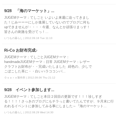
9/28 「海のマーケット」...
JUGEMテーマ：てしごと いよいよ来週に迫ってきまし
た！じみーーーにしか進展していないのでブログに何も
upできませんが・・・・今週、なんとか頑張りまっす！
皆さんの刺激を受けてっ！...
いつもの暮らし | 2012.09.18 Tue 11:13
Ri-Co お財布完成♪
JUGEMテーマ：てしごとJUGEMテーマ：
handmadeJUGEMテーマ：日常 JUGEMテーマ：レザー
クラフトお財布が・・完成いたしました 紺色の、少しで
こぼこした革に・・白いハラココンパ...
Ｏｓａｒｅ製作所 | 2012.09.06 Thu 21:12
9/28 イベント参加します...
JUGEMテーマ：てしごと本日２回目の更新です！！！珍しすぎ
る！！！！さっきのブログにもチラっと書いてたんですが、９月末に行
われるイベントに参加してみる事にしました～『海のマーケット...
いつもの暮らし | 2012.08.29 Wed 14:30