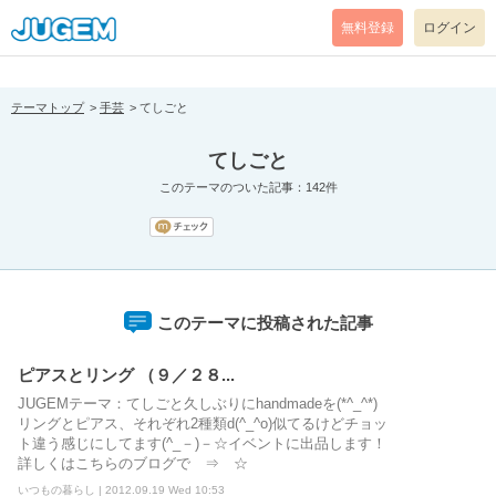
[pear_error: message="Success" code=0 mode=return level=notice
prefix="" info=""]
無料登録
ログイン
テーマトップ
手芸
てしごと
てしごと
このテーマのついた記事：142件
このテーマに投稿された記事
ピアスとリング （９／２８...
JUGEMテーマ：てしごと久しぶりにhandmadeを(*^_^*)
リングとピアス、それぞれ2種類d(^_^o)似てるけどチョッ
ト違う感じにしてます(^_－)－☆イベントに出品します！
詳しくはこちらのブログで ⇒ ☆
いつもの暮らし | 2012.09.19 Wed 10:53