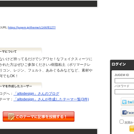
URL:
https://jugem.jp/theme/c144/8127/
ないけど持ってるだけでシアワセ！なフェイクスィーツに
かれた方はぜひご参加ください♪樹脂粘土（ポリマークレ
リコン、レジン、フェルト、あみぐるみなどなど、素材や
JUGEM ID
何でもOK！
パスワード
ログへ：
「altodesign」さんのブログ
テーマ：
「altodesign」さんが作成したテーマ一覧(3件)
次回か