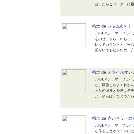
は、たらこペーストに
粘土 de ジャム&ベ
JUGEMテーマ：フェ
をのせ、さらにいちご
レッドカラントとグーズ
系がいつもヒドいの…(´；
粘土 de スライスオレ
JUGEMテーマ：フェ
ど、画像じゃよくわかん
わりの薄皮と外皮はモデ
ど、やっぱ今ひとつだっ
粘土 de 赤いベリー
JUGEMテーマ：フェ
を作ることがメインに