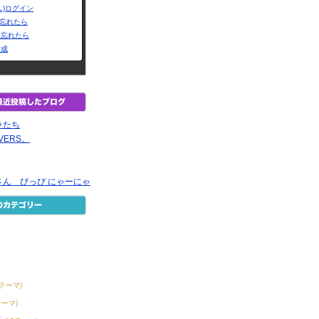
L)ログイン
Dを忘れたら
を忘れたら
作成
ラたち
OVERS。
さん ぴっぴ にゃーにゃ
8テーマ)
テーマ)