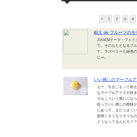
<
1
2
3
4
粘土 de フルーツの
JUGEMテーマ：フェ
で、そのもととなるフル
ナ、ラズベリーと緑色の
にゃ。
いい感じのマーブルア
えー、引きこもって粘土
なマーブルアイスが好
そもこういう感じにな
狙っていい感じの模様が
にあって、まだうまく
面倒くさくなりそうなので
どうなってるんだろ？？っ