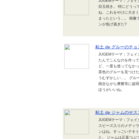
JUGEMテーマ：フェ
目玉焼き。 特にどうっ
ね、これをやけに大き
まったという…。 画像
ンが焦げ過ぎた?
粘土 de グルーのチ
JUGEMテーマ：フェ
たんでこんなのを作って
ど、一度も使ってなかっ
茶色のグルーを見つけた
うむずかしい…。 グル
残念ながら摩擦等に超
ほうがいいね。
粘土 de ジャムのせ
JUGEMテーマ：フェ
スビーズ入りのメディウ
ンはね、すっごいテキ
と。 ジャムは正直つぶつ