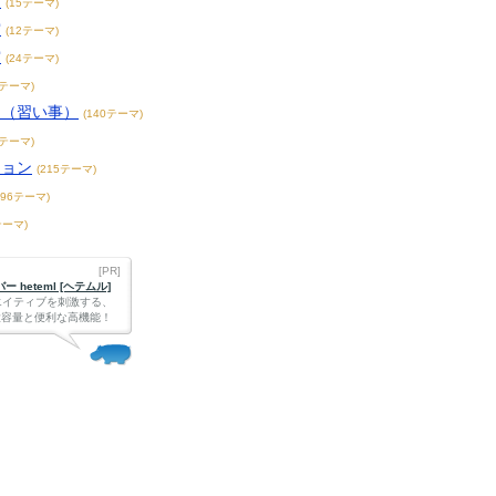
賞
(15テーマ)
賞
(12テーマ)
賞
(24テーマ)
3テーマ)
こ（習い事）
(140テーマ)
4テーマ)
ション
(215テーマ)
396テーマ)
テーマ)
[PR]
 heteml [ヘテムル]
エイティブを刺激する、
Bの大容量と便利な高機能！