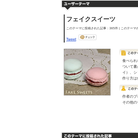
フェイクスイーツ
このテーマに投稿された記事：365件 | このテーマの
Tweet
食べられ
ついて書
イ）、シ
作り方は
作者のブ
その他の