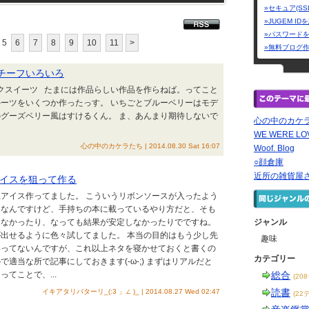
»セキュア(SS
»JUGEM I
»パスワード
5
6
7
8
9
10
11
>
»無料ブログ
モチーフいろいろ
イクスイーツ たまには作品らしい作品を作らねば。ってこと
ーツをいくつか作ったっす。 いちごとブルーベリーはモデ
グーズベリー風はすけるくん。 ま、あんまり期待しないで
心の中のカケ
WE WERE L
心の中のカケラたち | 2014.08.30 Sat 16:07
Woof. Blog
○顔倉庫
近所の雑貨屋
イスを狙って作る
アイス作ってました。 こういうリボンソースが入ったよう
きなんですけど、手持ちの本に載っているやり方だと、そも
らなかったり、なっても結果が安定しなかったりでですね。
ジャンル
出せるように色々試してました。 本当の目的はもう少し先
趣味
いってないんですが、これ以上ネタを寝かせておくと書くの
カテゴリー
適当な所で記事にしておきます(-ω-;) まずはリアルだと
てことで、...
総合
(20
読書
イキアタリバターリ_(:3 」∠ )_ | 2014.08.27 Wed 02:47
(22