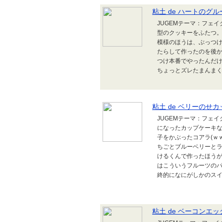
粘土 de ハートのグ
JUGEMテーマ：フェイ
型のクッキーをふたつ。
模様のほうは、ぶっつ
たらして作ったのを後か
つけ本番でやったんだ
ちょっとズレたまんま
粘土 de ベリーのせ
JUGEMテーマ：フェ
になったカップケーキ
子をかぶったコアラ(ｗ
ちごとブルーベリーとラ
けるくんで作ったほうが
はこういうフルーツの
終的になにがしかのスイー
粘土 de ベーコンエ