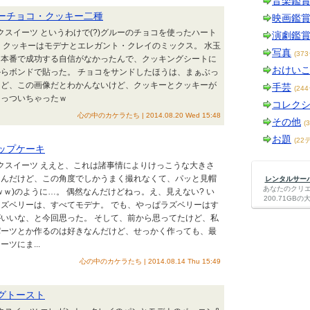
音楽鑑
ルーチョコ・クッキー二種
映画鑑
クスイーツ というわけで(?)グルーのチョコを使ったハート
演劇鑑
 クッキーはモデナとエレガント・クレイのミックス。 水玉
写真
(37
け本番で成功する自信がなかったんで、クッキングシートに
おけい
らボンドで貼った。 チョコをサンドしたほうは、まぁぶっ
けど、この画像だとわかんないけど、クッキーとクッキーが
手芸
(24
くっついちゃったｗ
コレク
心の中のカケラたち | 2014.08.20 Wed 15:48
その他
(
お題
(22
カップケーキ
イクスイーツ ええと、これは諸事情によりけっこうな大きさ
なんだけど、この角度でしかうまく撮れなくて、パッと見帽
レンタルサーバー
あなたのクリ
ｗｗ)のように…。 偶然なんだけどねっ。え、見えない? い
200.71G
ズベリーは、すべてモデナ。 でも、やっぱラズベリーはす
いいな、と今回思った。 そして、前から思ってたけど、私
パーツとか作るのは好きなんだけど、せっかく作っても、最
ツにま...
心の中のカケラたち | 2014.08.14 Thu 15:49
ッグトースト