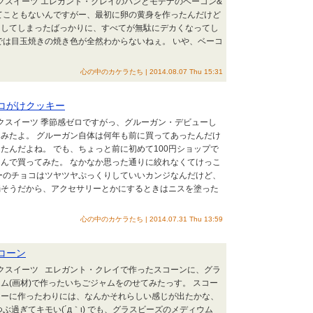
イクスイーツ エレガント・クレイのパンとモデナのベーコン&
てこともないんですがー、最初に卵の黄身を作ったんだけど
くしてしまったばっかりに、すべてが無駄にデカくなってし
では目玉焼きの焼き色が全然わからないねぇ。 いや、ベーコ
心の中のカケラたち | 2014.08.07 Thu 15:31
ョコがけクッキー
イクスイーツ 季節感ゼロですがっ、グルーガン・デビューし
みたよ。 グルーガン自体は何年も前に買ってあったんだけ
たんだよね。 でも、ちょっと前に初めて100円ショップで
んで買ってみた。 なかなか思った通りに絞れなくてけっこ
ーのチョコはツヤツヤぷっくりしていいカンジなんだけど、
弱そうだから、アクセサリーとかにするときはニスを塗った
心の中のカケラたち | 2014.07.31 Thu 13:59
スコーン
イクスイーツ エレガント・クレイで作ったスコーンに、グラ
ム(画材)で作ったいちごジャムをのせてみたっす。 スコー
トーに作ったわりには、なんかそれらしい感じが出たかな、
ぶ過ぎてキモい(´д｀ι) でも、グラスビーズのメディウム