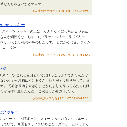
最適なんじゃないかとｗｗｗ
心の中のカケラたち | 2014.07.22 Tue 15:52
リーのせクッキー
イクスイーツ クッキーの上に、なんとなくばっちいｗジャム
、なんか細長くなっちゃったブラックベリー、ラズベリー、
ベリー(っぽいもの?)をのせたっす。 とにかくねぇ、ジャム
ω；`)ｳｩｩ
心の中のカケラたち | 2014.07.17 Thu 13:46
ンジ
イクスイーツ これは自分としてはけっこうよくできたんだけ
ないねぇｗ 果肉はすけるくん。ひと房ずつ切り離して、ま
ナ。 初めは果肉を大きなひとかたまりで作ってみたんだけ
たから作り直したんだ。 このほうが断然リアル。
心の中のカケラたち | 2014.07.09 Wed 15:24
のせクッキー
イクスイーツ この頃ずっと、スイーツっていうよりフルーツ
なっていて、今回もスライスいちごとラズベリーとレッドカ