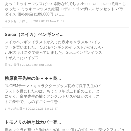
あっ！ミッキーマウスだ～♪ 素敵な絵でしょ♪Fine art placeで買っち
ゃった～ ミッキーマウスの絵画 ロデル・ゴンザレス サンセット パラ
ダイス 価格(税込):189,000円 ジェ...
ギフトセール探し... | 2012.02.13 Mon 11:42
Suica（スイカ）ペンギンイ...
スイカペンギンイラストが入った森永キャラメル ハイソ
フトを買いました。 Suicaペンギンのイラストがかわいい
♪ JRのキオスクで売っていました。Suicaペンギンイラス
トが入ったハイソフ...
日々の書付 | 2012.02.09 Thu 22:39
柳原良平先生の缶＋＋＋良...
JUGEMテーマ：キャラクターグッズ初めて良平先生のイ
ラストを目にしたのは、もう１０年以上も前のこと。と
にかく、良平先生の描くアンクルトリスやほかのイラス
トに夢中で、ものすごく一生懸...
レモン糖の日々 | 2012.01.28 Sat 16:47
トモノリの抱き枕カバー登...
抱きマクラが無いと眠れないのにゃ～ 僕もなのにゃ～ 美少女フィギュ