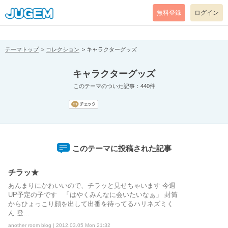
[pear_error: message="Success" code=0 mode=return level=notice
prefix="" info=""]
無料登録
ログイン
テーマトップ
コレクション
キャラクターグッズ
キャラクターグッズ
このテーマのついた記事：440件
このテーマに投稿された記事
チラッ★
あんまりにかわいいので、チラッと見せちゃいます 今週
UP予定の子です 「はやくみんなに会いたいなぁ」 封筒
からひょっこり顔を出して出番を待ってるハリネズミく
ん 登...
another room blog | 2012.03.05 Mon 21:32