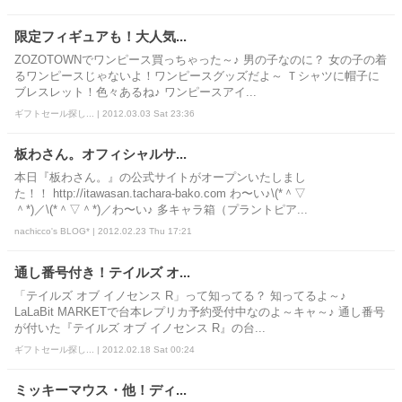
限定フィギュアも！大人気...
ZOZOTOWNでワンピース買っちゃった～♪ 男の子なのに？ 女の子の着
るワンピースじゃないよ！ワンピースグッズだよ～ Ｔシャツに帽子に
ブレスレット！色々あるね♪ ワンピースアイ...
ギフトセール探し... | 2012.03.03 Sat 23:36
板わさん。オフィシャルサ...
本日『板わさん。』の公式サイトがオープンいたしまし
た！！ http://itawasan.tachara-bako.com わ〜い♪\(*＾▽
＾*)／\(*＾▽＾*)／わ〜い♪ 多キャラ箱（プラントピア...
nachicco's BLOG* | 2012.02.23 Thu 17:21
通し番号付き！テイルズ オ...
「テイルズ オブ イノセンス R」って知ってる？ 知ってるよ～♪
LaLaBit MARKETで台本レプリカ予約受付中なのよ～キャ～♪ 通し番号
が付いた『テイルズ オブ イノセンス R』の台...
ギフトセール探し... | 2012.02.18 Sat 00:24
ミッキーマウス・他！ディ...