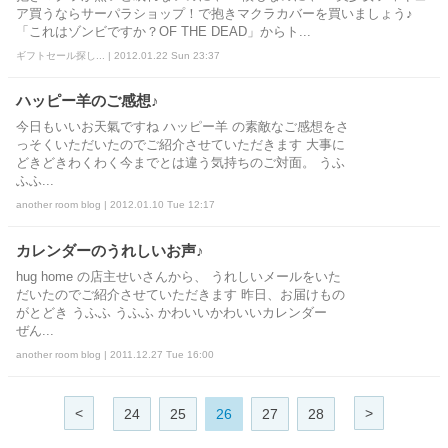
ア買うならサーパラショップ！で抱きマクラカバーを買いましょう♪
「これはゾンビですか？OF THE DEAD」からト...
ギフトセール探し... | 2012.01.22 Sun 23:37
ハッピー羊のご感想♪
今日もいいお天氣ですね ハッピー羊 の素敵なご感想をさ
っそくいただいたのでご紹介させていただきます 大事に
どきどきわくわく今までとは違う気持ちのご対面。 うふ
ふふ...
another room blog | 2012.01.10 Tue 12:17
カレンダーのうれしいお声♪
hug home の店主せいさんから、 うれしいメールをいた
だいたのでご紹介させていただきます 昨日、お届けもの
がとどき うふふ うふふ かわいいかわいいカレンダー
ぜん...
another room blog | 2011.12.27 Tue 16:00
<
>
24
25
26
27
28